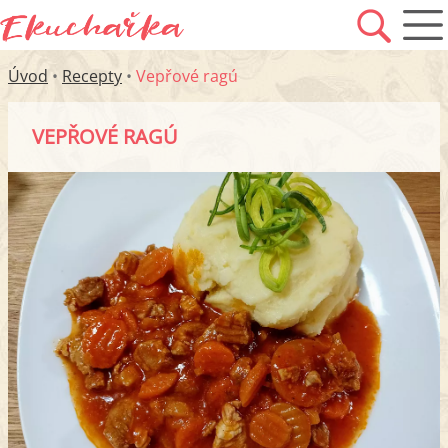
Úvod
•
Recepty
•
Vepřové ragú
VEPŘOVÉ RAGÚ