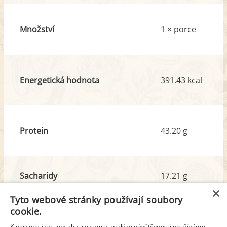
Množství
1 × porce
Energetická hodnota
391.43 kcal
Protein
43.20 g
Sacharidy
17.21 g
z toho cukr
8.92 g
×
Tyto webové stránky používají soubory
cookie.
Tuk
15.81 g
K personalizaci obsahu, reklam a analýze návštěvnosti používáme