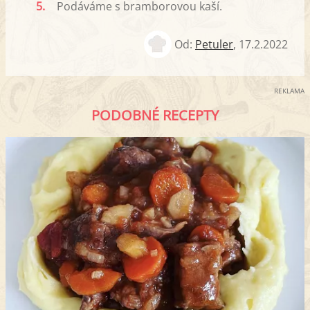
5.
Podáváme s bramborovou kaší.
Od:
Petuler
,
17.2.2022
REKLAMA
PODOBNÉ RECEPTY