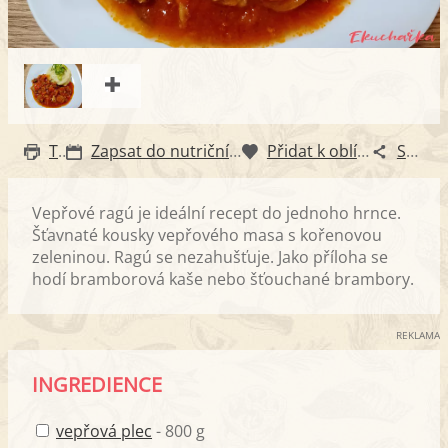
Tisk
Zapsat do nutričního diáře
Přidat k oblíbeným
Sdílet
Vepřové ragú je ideální recept do jednoho hrnce.
Šťavnaté kousky vepřového masa s kořenovou
zeleninou. Ragú se nezahušťuje. Jako příloha se
hodí bramborová kaše nebo šťouchané brambory.
REKLAMA
INGREDIENCE
vepřová plec
- 800 g