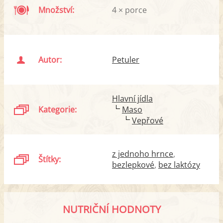
Množství:
4 × porce
Autor:
Petuler
Hlavní jídla
Kategorie:
Maso
Vepřové
z jednoho hrnce
Štítky:
bezlepkové
bez laktózy
NUTRIČNÍ HODNOTY