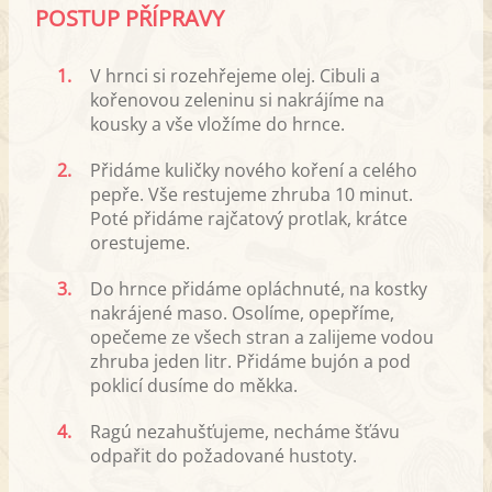
POSTUP PŘÍPRAVY
1.
V hrnci si rozehřejeme olej. Cibuli a
kořenovou zeleninu si nakrájíme na
kousky a vše vložíme do hrnce.
2.
Přidáme kuličky nového koření a celého
pepře. Vše restujeme zhruba 10 minut.
Poté přidáme rajčatový protlak, krátce
orestujeme.
3.
Do hrnce přidáme opláchnuté, na kostky
nakrájené maso. Osolíme, opepříme,
opečeme ze všech stran a zalijeme vodou
zhruba jeden litr. Přidáme bujón a pod
poklicí dusíme do měkka.
4.
Ragú nezahušťujeme, necháme šťávu
odpařit do požadované hustoty.