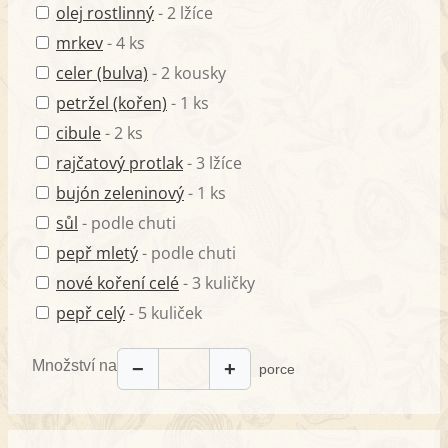
olej rostlinný
- 2 lžíce
mrkev
- 4 ks
celer (bulva)
- 2 kousky
petržel (kořen)
- 1 ks
cibule
- 2 ks
rajčatový protlak
- 3 lžíce
bujón zeleninový
- 1 ks
sůl
- podle chuti
pepř mletý
- podle chuti
nové koření celé
- 3 kuličky
pepř celý
- 5 kuliček
Množství na
−
+
porce