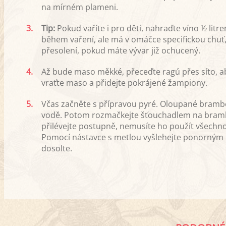
na mírném plameni.
3.
Tip:
Pokud vaříte i pro děti, nahraďte víno ½ litr
během vaření, ale má v omáčce specifickou chuť
přesolení, pokud máte vývar již ochucený.
4.
Až bude maso měkké, přeceďte ragú přes síto, ab
vraťte maso a přidejte pokrájené žampiony.
5.
Včas začněte s přípravou pyré. Oloupané bramb
vodě. Potom rozmačkejte šťouchadlem na bramb
přilévejte postupně, nemusíte ho použít všechno.
Pomocí nástavce s metlou vyšlehejte ponorným
dosolte.