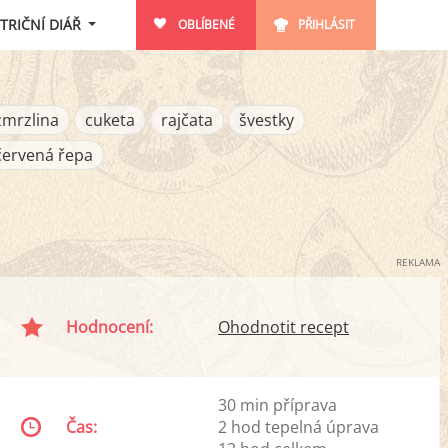
TRIČNÍ DIÁŘ
OBLÍBENÉ
PŘIHLÁSIT
zmrzlina
cuketa
rajčata
švestky
červená řepa
REKLAMA
Hodnocení:
Ohodnotit recept
30 min příprava
Čas:
2 hod tepelná úprava