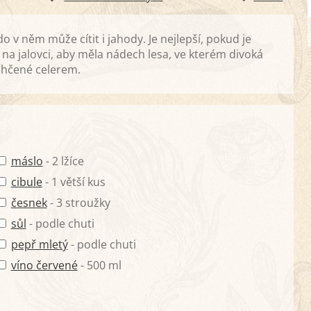
 v něm může cítit i jahody. Je nejlepší, pokud je
a jalovci, aby měla nádech lesa, ve kterém divoká
ehčené celerem.
máslo
- 2 lžíce
cibule
- 1 větší kus
česnek
- 3 stroužky
sůl
- podle chuti
pepř mletý
- podle chuti
víno červené
- 500 ml