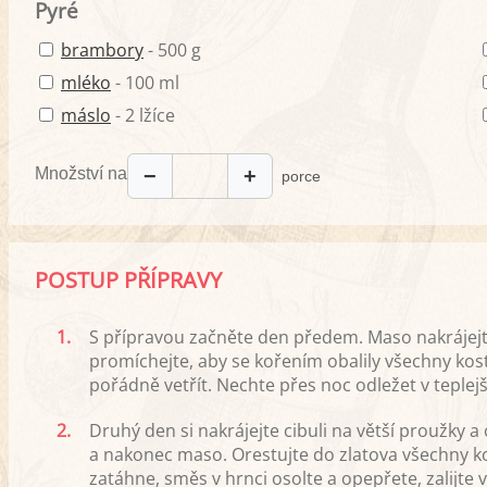
Pyré
brambory
- 500 g
mléko
- 100 ml
máslo
- 2 lžíce
Množství na
−
+
porce
POSTUP PŘÍPRAVY
1.
S přípravou začněte den předem. Maso nakrájejt
promíchejte, aby se kořením obalily všechny ko
pořádně vetřít. Nechte přes noc odležet v teplejší
2.
Druhý den si nakrájejte cibuli na větší proužky 
a nakonec maso. Orestujte do zlatova všechny k
zatáhne, směs v hrnci osolte a opepřete, zalijt