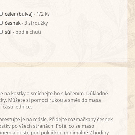
celer (bulva)
- 1/2 ks
česnek
- 3 stroužky
sůl
- podle chuti
e na kostky a smíchejte ho s kořením. Důkladně
stky. Můžete si pomoci rukou a směs do masa
 části lednice.
a orestujte je na másle. Přidejte rozmačkaný česnek
ostky po všech stranách. Poté, co se maso
e vínem a duste pod pokličkou minimálně 2 hodiny