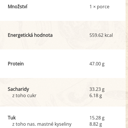
Množství
1 × porce
Energetická hodnota
559.62 kcal
Protein
47.00 g
Sacharidy
33.23 g
z toho cukr
6.18 g
Tuk
15.28 g
z toho nas. mastné kyseliny
8.82 g