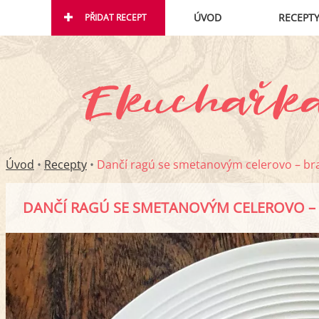
ÚVOD
RECEPT
PŘIDAT RECEPT
Úvod
•
Recepty
•
Dančí ragú se smetanovým celerovo – b
DANČÍ RAGÚ SE SMETANOVÝM CELEROVO 