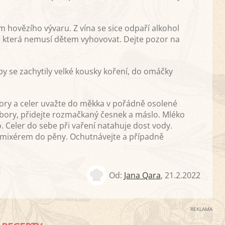
em hovězího vývaru. Z vína se sice odpaří alkohol
, která nemusí dětem vyhovovat. Dejte pozor na
y se zachytily velké kousky koření, do omáčky
ory a celer uvažte do měkka v pořádně osolené
ory, přidejte rozmačkaný česnek a máslo. Mléko
 Celer do sebe při vaření natahuje dost vody.
 mixérem do pěny. Ochutnávejte a případně
Od:
Jana Qara
,
21.2.2022
REKLAMA