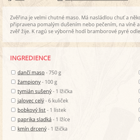
Zvěřina je velmi chutné maso. Má nasládlou chuť a někdo
připravena pomalým dušením nebo pečením, na víně a n
zvěř žije. K ragú se výborně hodí bramborové pyré odl
INGREDIENCE
dančí maso
- 750 g
žampiony
- 100 g
tymián sušený
- 1 lžička
jalovec celý
- 6 kuliček
bobkový list
- 1 lístek
paprika sladká
- 1 lžíce
kmín drcený
- 1 lžička