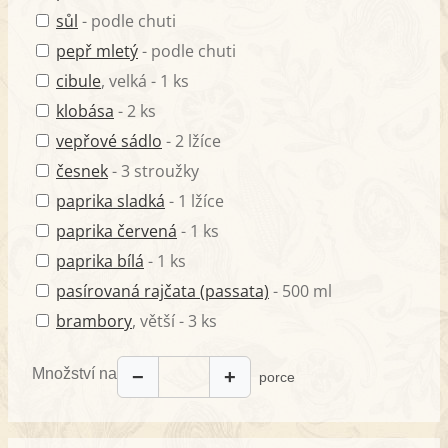
sůl
- podle chuti
pepř mletý
- podle chuti
cibule
, velká - 1 ks
klobása
- 2 ks
vepřové sádlo
- 2 lžíce
česnek
- 3 stroužky
paprika sladká
- 1 lžíce
paprika červená
- 1 ks
paprika bílá
- 1 ks
pasírovaná rajčata (passata)
- 500 ml
brambory
, větší - 3 ks
Množství na
−
+
porce