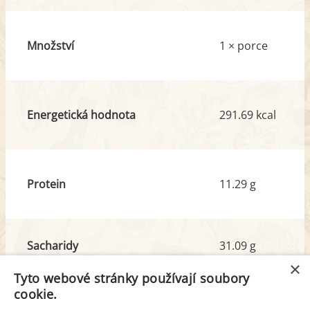
Množství
1 × porce
Energetická hodnota
291.69 kcal
Protein
11.29 g
Sacharidy
31.09 g
z toho cukr
6.66 g
×
Tyto webové stránky používají soubory
cookie.