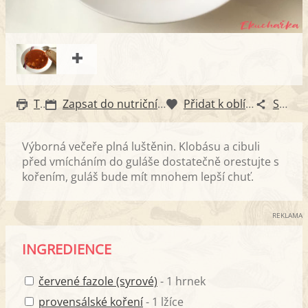
Tisk
Zapsat do nutričního diáře
Přidat k oblíbeným
Sdílet
Výborná večeře plná luštěnin. Klobásu a cibuli
před vmícháním do guláše dostatečně orestujte s
kořením, guláš bude mít mnohem lepší chuť.
REKLAMA
INGREDIENCE
červené fazole (syrové)
- 1 hrnek
provensálské koření
- 1 lžíce