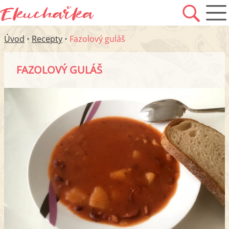
Úvod
•
Recepty
•
Fazolový guláš
FAZOLOVÝ GULÁŠ