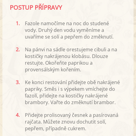
POSTUP PŘÍPRAVY
1.
Fazole namočíme na noc do studené
vody. Druhý den vodu vyměníme a
uvaříme se solí a pepřem do změknutí.
2.
Na pánvi na sádle orestujeme cibuli a na
kostičky nakrájenou klobásu. Dlouze
restujte. Okořeňte paprikou a
provensálským kořením.
3.
Ke konci restování přidejte obě nakrájené
papriky. Směs i s výpekem vmíchejte do
fazolí, přidejte na kostičky nakrájené
brambory. Vařte do změknutí brambor.
4.
Přidejte prolisovaný česnek a pasírovaná
rajčata. Můžete znovu dochutit solí,
pepřem, případně cukrem.