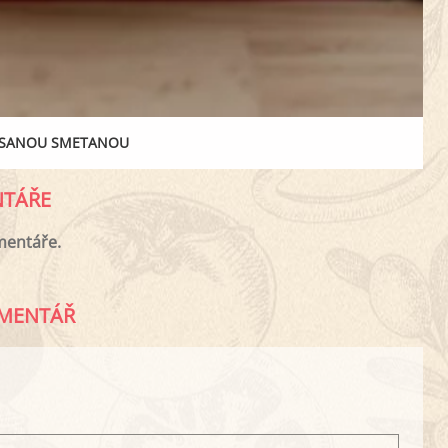
KYSANOU SMETANOU
TÁŘE
mentáře.
MENTÁŘ