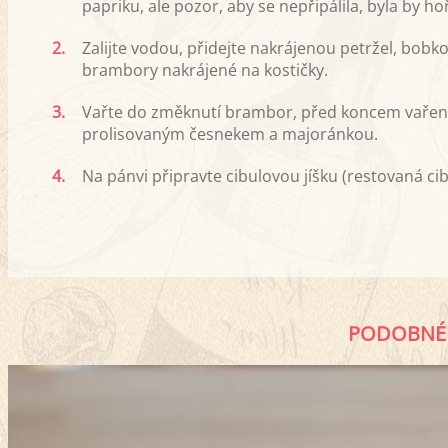
papriku, ale pozor, aby se nepřipálila, byla by ho
2.
Zalijte vodou, přidejte nakrájenou petržel, bobkový
brambory nakrájené na kostičky.
3.
Vařte do změknutí brambor, před koncem vaření 
prolisovaným česnekem a majoránkou.
4.
Na pánvi připravte cibulovou jíšku (restovaná c
PODOBNÉ 