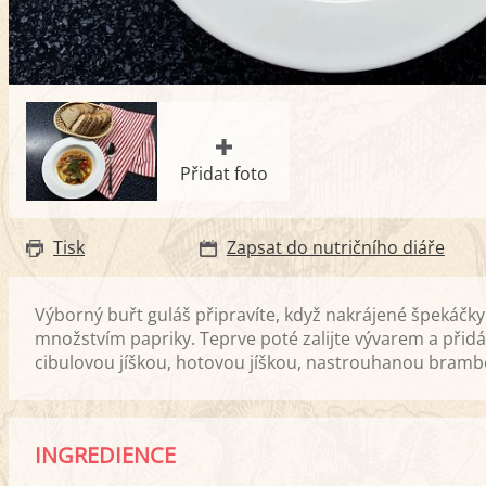
Přidat foto
Tisk
Zapsat do nutričního diáře
Výborný buřt guláš připravíte, když nakrájené špekáčky
množstvím papriky. Teprve poté zalijte vývarem a přidá
cibulovou jíškou, hotovou jíškou, nastrouhanou bramb
INGREDIENCE