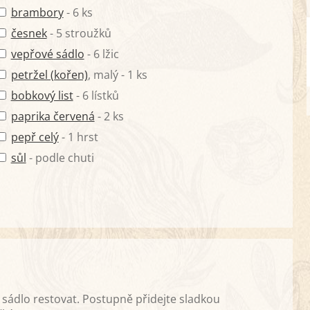
brambory
- 6 ks
česnek
- 5 stroužků
vepřové sádlo
- 6 lžic
petržel (kořen)
, malý - 1 ks
bobkový list
- 6 lístků
paprika červená
- 2 ks
pepř celý
- 1 hrst
sůl
- podle chuti
 sádlo restovat. Postupně přidejte sladkou