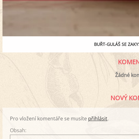
BUŘT-GULÁŠ SE ZA
KOMEN
Žádné ko
NOVÝ KO
Pro vložení komentáře se musíte
přihlásit
.
Obsah: