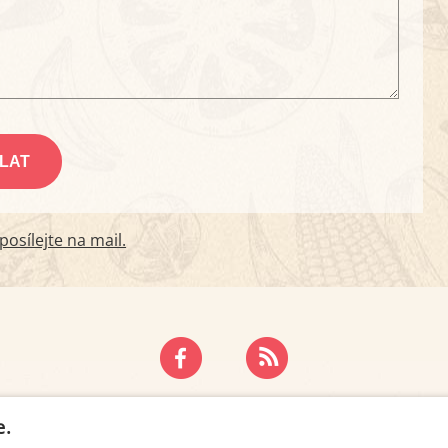
osílejte na mail.
ZÁSADY OCHRANY OSOBNÍCH ÚDAJŮ
KONTAKT
e.