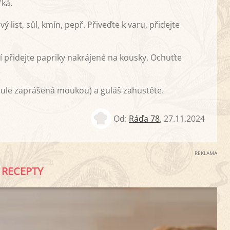
řká.
 list, sůl, kmín, pepř. Přiveďte k varu, přidejte
přidejte papriky nakrájené na kousky. Ochuťte
ibule zaprášená moukou) a guláš zahustěte.
Od:
Ráďa 78
,
27.11.2024
REKLAMA
RECEPTY