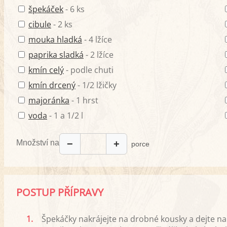
špekáček
- 6 ks
cibule
- 2 ks
mouka hladká
- 4 lžíce
paprika sladká
- 2 lžíce
kmín celý
- podle chuti
kmín drcený
- 1/2 lžičky
majoránka
- 1 hrst
voda
- 1 a 1/2 l
Množství na
−
+
porce
POSTUP PŘÍPRAVY
1.
Špekáčky nakrájejte na drobné kousky a dejte na