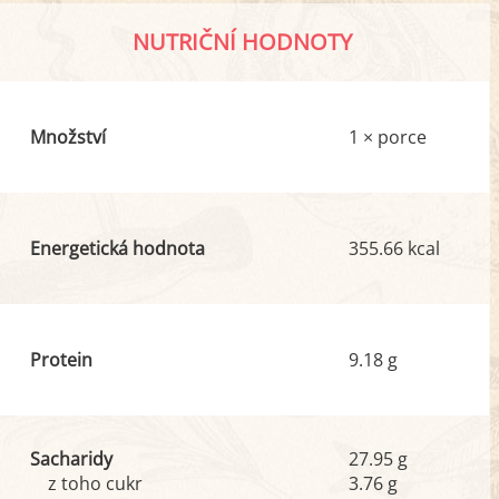
NUTRIČNÍ HODNOTY
Množství
1 × porce
Energetická hodnota
355.66 kcal
Protein
9.18 g
Sacharidy
27.95 g
z toho cukr
3.76 g