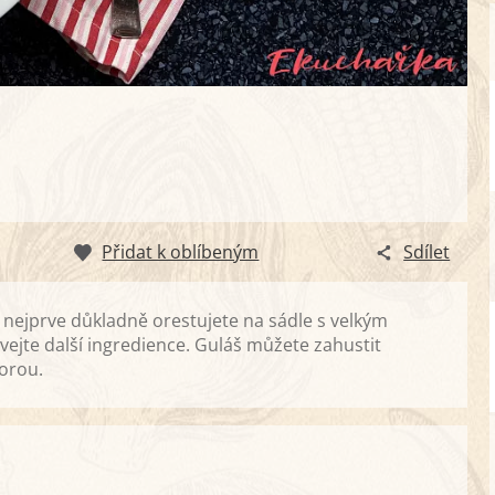
Přidat k oblíbeným
Sdílet
 nejprve důkladně orestujete na sádle s velkým
vejte další ingredience. Guláš můžete zahustit
orou.