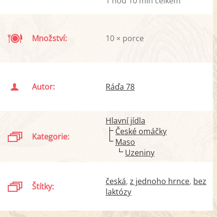
1 hod 10 min celkem
Množství:
10 × porce
Autor:
Ráďa 78
Hlavní jídla
České omáčky
Kategorie:
Maso
Uzeniny
česká
z jednoho hrnce
bez
Štítky:
laktózy