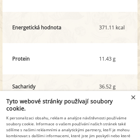
Energetická hodnota
371.11 kcal
Protein
11.43 g
Sacharidy
36.52 g
z toho cukr
2.61 g
×
Tyto webové stránky používají soubory
cookie.
Tuk
18.31 g
K personalizaci obsahu, reklam a analýze návštěvnosti používáme
z toho nas. mastné kyseliny
6.07 g
soubory cookie. Informace o vašem používání našich stránek také
sdílíme s našimi reklamními a analytickými partnery, kteří je mohou
kombinovat s dalšími informacemi, které jste jim poskytli nebo které