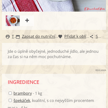
Tisk
Zapsat do nutričního diáře
Přidat k oblíbeným
Sdílet
Jde o úplně obyčejné, jednoduché jídlo, ale jednou
za čas si na něm moc pochutnáme.
REKLAMA
INGREDIENCE
brambory
- 1 kg
špekáček
, kvalitní, s co nejvyšším procentem
masa - 4 ks