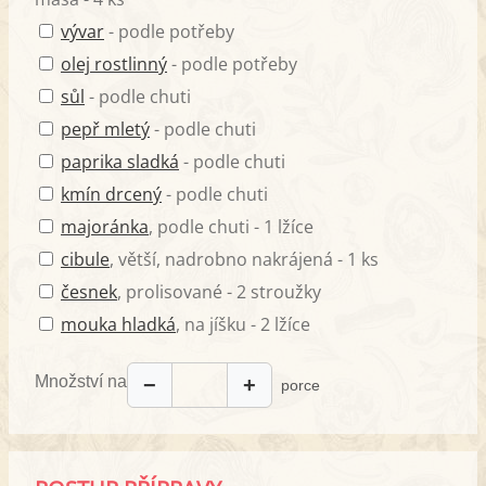
vývar
- podle potřeby
olej rostlinný
- podle potřeby
sůl
- podle chuti
pepř mletý
- podle chuti
paprika sladká
- podle chuti
kmín drcený
- podle chuti
majoránka
, podle chuti - 1 lžíce
cibule
, větší, nadrobno nakrájená - 1 ks
česnek
, prolisované - 2 stroužky
mouka hladká
, na jíšku - 2 lžíce
Množství na
−
+
porce