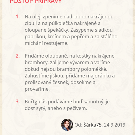
POSTUP PŘÍPRAVY
1.
Na oleji zpěníme nadrobno nakrájenou
cibuli a na půlkolečka nakrájené a
oloupané špekáčky. Zasypeme sladkou
paprikou, kmínem a pepřem a za stálého
míchání restujeme.
2.
Přidáme oloupané, na kostky nakrájené
brambory, zalijeme vývarem a vaříme
dokud nejsou brambory poloměkké.
Zahustíme jíškou, přidáme majoránku a
prolisovaný česnek, dosolíme a
provaříme.
3.
Buřtguláš podáváme buď samotný, je
dost sytý, anebo s pečivem.
Od:
Šárka75
,
24.9.2019