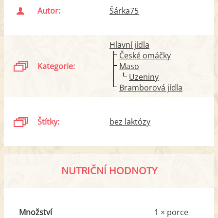
Autor:
Šárka75
Hlavní jídla
České omáčky
Kategorie:
Maso
Uzeniny
Bramborová jídla
Štítky:
bez laktózy
NUTRIČNÍ HODNOTY
Množství
1 × porce