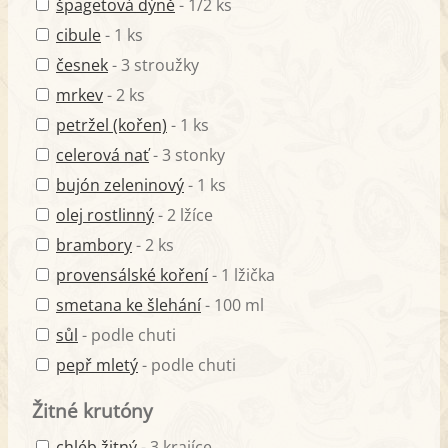
špagetová dýně
- 1/2 ks
cibule
- 1 ks
česnek
- 3 stroužky
mrkev
- 2 ks
petržel (kořen)
- 1 ks
celerová nať
- 3 stonky
bujón zeleninový
- 1 ks
olej rostlinný
- 2 lžíce
brambory
- 2 ks
provensálské koření
- 1 lžička
smetana ke šlehání
- 100 ml
sůl
- podle chuti
pepř mletý
- podle chuti
Žitné krutóny
chléb žitný
- 3 krajíce