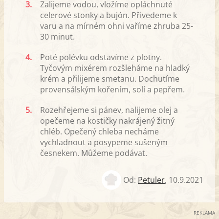
3.
Zalijeme vodou, vložíme opláchnuté
celerové stonky a bujón. Přivedeme k
varu a na mírném ohni vaříme zhruba 25-
30 minut.
4.
Poté polévku odstavíme z plotny.
Tyčovým mixérem rozšleháme na hladký
krém a přilijeme smetanu. Dochutíme
provensálským kořením, solí a pepřem.
5.
Rozehřejeme si pánev, nalijeme olej a
opečeme na kostičky nakrájený žitný
chléb. Opečený chleba necháme
vychladnout a posypeme sušeným
česnekem. Můžeme podávat.
Od:
Petuler
,
10.9.2021
REKLAMA