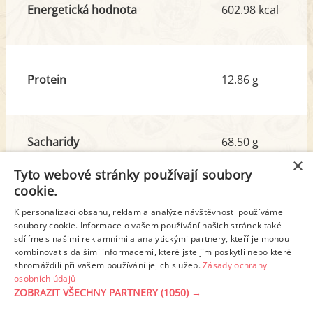
Energetická hodnota
602.98 kcal
Protein
12.86 g
Sacharidy
68.50 g
z toho cukr
14.49 g
×
Tyto webové stránky používají soubory
cookie.
Tuk
27.87 g
K personalizaci obsahu, reklam a analýze návštěvnosti používáme
z toho nas. mastné kyseliny
9.98 g
soubory cookie. Informace o vašem používání našich stránek také
sdílíme s našimi reklamními a analytickými partnery, kteří je mohou
kombinovat s dalšími informacemi, které jste jim poskytli nebo které
shromáždili při vašem používání jejich služeb.
Zásady ochrany
Detailní rozpis
osobních údajů
ZOBRAZIT VŠECHNY PARTNERY
(1050) →
REKLAMA