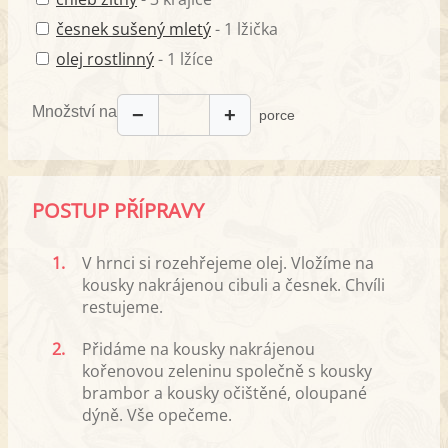
česnek sušený mletý
- 1 lžička
olej rostlinný
- 1 lžíce
Množství na
−
+
porce
POSTUP PŘÍPRAVY
1.
V hrnci si rozehřejeme olej. Vložíme na
kousky nakrájenou cibuli a česnek. Chvíli
restujeme.
2.
Přidáme na kousky nakrájenou
kořenovou zeleninu společně s kousky
brambor a kousky očištěné, oloupané
dýně. Vše opečeme.