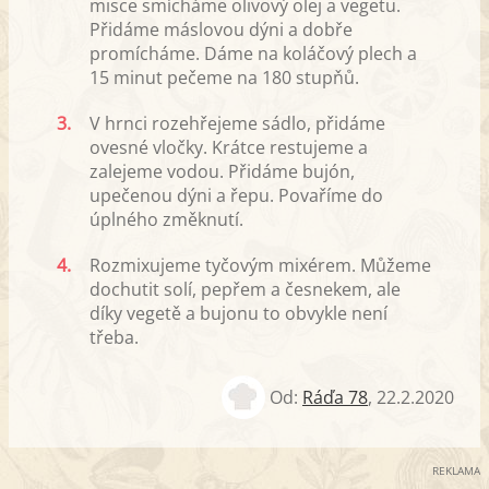
misce smícháme olivový olej a vegetu.
Přidáme máslovou dýni a dobře
promícháme. Dáme na koláčový plech a
15 minut pečeme na 180 stupňů.
3.
V hrnci rozehřejeme sádlo, přidáme
ovesné vločky. Krátce restujeme a
zalejeme vodou. Přidáme bujón,
upečenou dýni a řepu. Povaříme do
úplného změknutí.
4.
Rozmixujeme tyčovým mixérem. Můžeme
dochutit solí, pepřem a česnekem, ale
díky vegetě a bujonu to obvykle není
třeba.
Od:
Ráďa 78
,
22.2.2020
REKLAMA