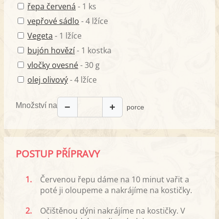
řepa červená
- 1 ks
vepřové sádlo
- 4 lžíce
Vegeta
- 1 lžíce
bujón hovězí
- 1 kostka
vločky ovesné
- 30 g
olej olivový
- 4 lžíce
Množství na
−
+
porce
POSTUP PŘÍPRAVY
1.
Červenou řepu dáme na 10 minut vařit a
poté ji oloupeme a nakrájíme na kostičky.
2.
Očištěnou dýni nakrájíme na kostičky. V