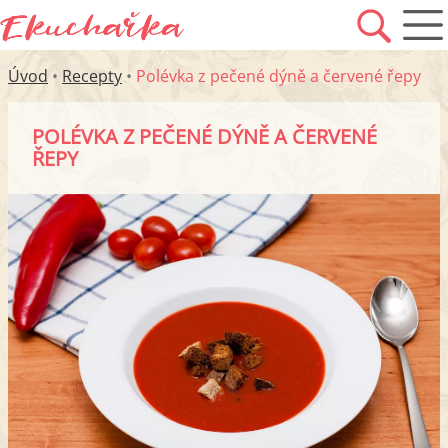
Úvod
•
Recepty
•
Polévka z pečené dýně a červené řepy
POLÉVKA Z PEČENÉ DÝNĚ A ČERVENÉ
ŘEPY