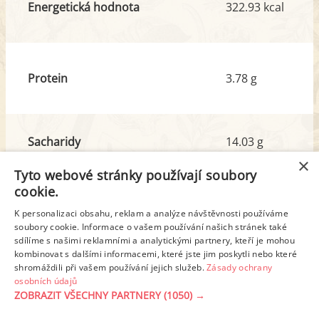
Energetická hodnota
322.93 kcal
Protein
3.78 g
Sacharidy
14.03 g
z toho cukr
7.71 g
×
Tyto webové stránky používají soubory
cookie.
Tuk
27.16 g
K personalizaci obsahu, reklam a analýze návštěvnosti používáme
z toho nas. mastné kyseliny
7.01 g
soubory cookie. Informace o vašem používání našich stránek také
sdílíme s našimi reklamními a analytickými partnery, kteří je mohou
kombinovat s dalšími informacemi, které jste jim poskytli nebo které
shromáždili při vašem používání jejich služeb.
Zásady ochrany
Detailní rozpis
osobních údajů
ZOBRAZIT VŠECHNY PARTNERY
(1050) →
REKLAMA