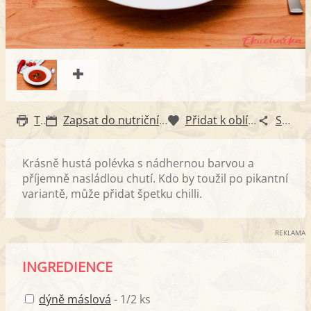
Tisk
Zapsat do nutričního diáře
Přidat k oblíbeným
Sdílet
Krásně hustá polévka s nádhernou barvou a
příjemně nasládlou chutí. Kdo by toužil po pikantní
variantě, může přidat špetku chilli.
REKLAMA
INGREDIENCE
dýně máslová
- 1/2 ks