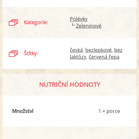
Polévky
Kategorie:
Zeleninové
česká
bezlepkové
bez
Štítky:
laktózy
červená řepa
NUTRIČNÍ HODNOTY
Množství
1 × porce