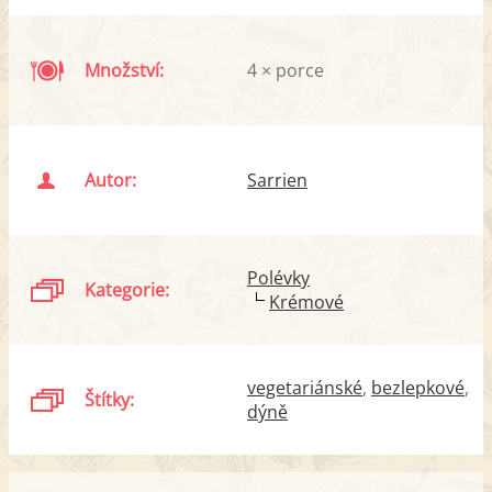
Množství:
4 × porce
Autor:
Sarrien
Polévky
Kategorie:
Krémové
vegetariánské
bezlepkové
Štítky:
dýně