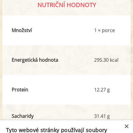
NUTRIČNÍ HODNOTY
Množství
1 × porce
Energetická hodnota
295.30 kcal
Protein
12.27 g
Sacharidy
31.41 g
z toho cukr
7.42 g
×
Tyto webové stránky používají soubory