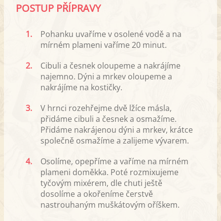
POSTUP PŘÍPRAVY
1.
Pohanku uvaříme v osolené vodě a na
mírném plameni vaříme 20 minut.
2.
Cibuli a česnek oloupeme a nakrájíme
najemno. Dýni a mrkev oloupeme a
nakrájíme na kostičky.
3.
V hrnci rozehřejme dvě lžíce másla,
přidáme cibuli a česnek a osmažíme.
Přidáme nakrájenou dýni a mrkev, krátce
společně osmažíme a zalijeme vývarem.
4.
Osolíme, opepříme a vaříme na mírném
plameni doměkka. Poté rozmixujeme
tyčovým mixérem, dle chuti ještě
dosolíme a okořeníme čerstvě
nastrouhaným muškátovým oříškem.