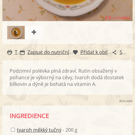
Tisk
Zapsat do nutričního diáře
Přidat k oblíbeným
Sdílet
Podzimní polévka plná zdraví. Rutin obsažený v
pohance je výborný na cévy, tvaroh dodá dostatek
bílkovin a dýně je bohatá na vitamin A.
REKLAMA
INGREDIENCE
tvaroh měkký tučný
- 200 g