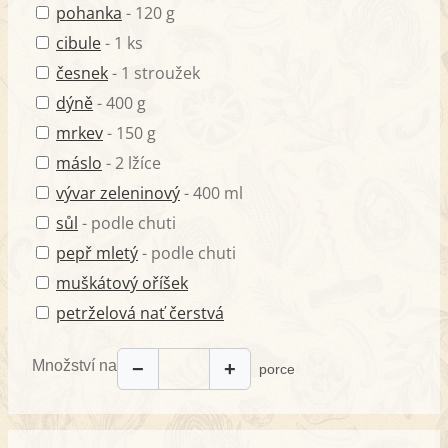
pohanka
- 120 g
cibule
- 1 ks
česnek
- 1 stroužek
dýně
- 400 g
mrkev
- 150 g
máslo
- 2 lžíce
vývar zeleninový
- 400 ml
sůl
- podle chuti
pepř mletý
- podle chuti
muškátový oříšek
petrželová nať čerstvá
Množství na
−
+
porce