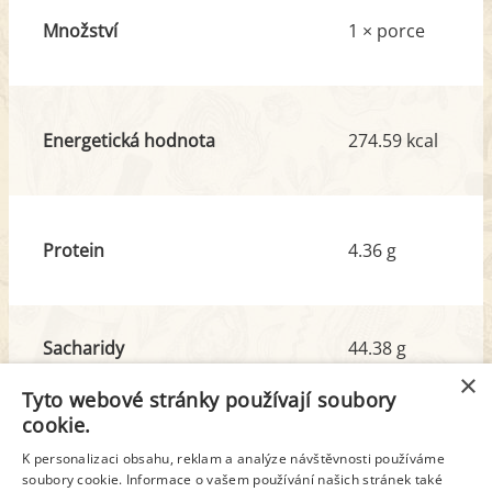
Množství
1 × porce
Energetická hodnota
274.59 kcal
Protein
4.36 g
Sacharidy
44.38 g
z toho cukr
29.11 g
×
Tyto webové stránky používají soubory
cookie.
Tuk
8.61 g
K personalizaci obsahu, reklam a analýze návštěvnosti používáme
z toho nas. mastné kyseliny
1.42 g
soubory cookie. Informace o vašem používání našich stránek také