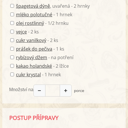
špagetová dýně
, uvařená - 2 hrnky
mléko polotučné
- 1 hrnek
olej rostlinný
- 1/2 hrnku
vejce
- 2 ks
cukr vanilkový
- 2 ks
prášek do pečiva
- 1 ks
rybízový džem
- na potření
kakao holandské
- 2 lžíce
cukr krystal
- 1 hrnek
Množství na
−
+
porce
POSTUP PŘÍPRAVY