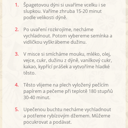
1.
Špagetovou dýni si uvaříme vcelku i se
slupkou. Vaříme zhruba 15-20 minut
podle velikosti dýně.
2.
Po uvaření rozkrojíme, necháme
vychladnout. Potom vybereme semínka a
vidličkou vyškrábeme dužinu.
3.
V misce si smícháme mouku, mléko, olej,
vejce, cukr, dužinu z dýně, vanilkový cukr,
kakao, kypřící prášek a vytvoříme hladké
těsto.
4.
Těsto vlijeme na plech vyložený pečícím
papírem a pečeme při teplotě 180 stupňů
30-40 minut.
5.
Upečenou buchtu necháme vychladnout
a potřeme rybízovým džemem. Můžeme
pocukrovat a podávat.