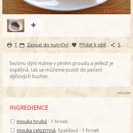
Tisk
Zapsat do nutričního diáře
Přidat k oblíbeným
Sdílet
Sezónu dýní máme v plném proudu a jelikož je
úspěšná, tak se můžeme pustit do pečení
dýňových buchet.
REKLAMA
INGREDIENCE
mouka hrubá
- 1 hrnek
mouka celozrnná
, špaldová - 1 hrnek