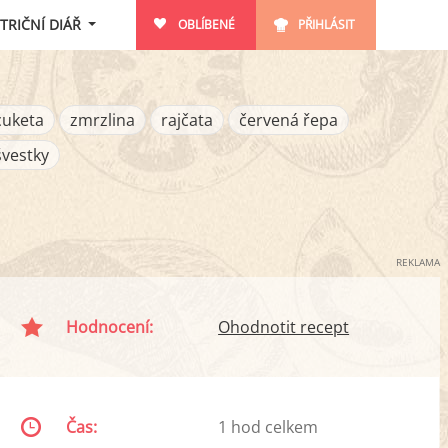
TRIČNÍ DIÁŘ
OBLÍBENÉ
PŘIHLÁSIT
cuketa
zmrzlina
rajčata
červená řepa
švestky
REKLAMA
Hodnocení:
Ohodnotit recept
Čas:
1 hod celkem