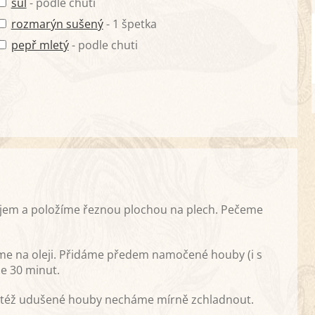
sůl
- podle chuti
rozmarýn sušený
- 1 špetka
pepř mletý
- podle chuti
jem a položíme řeznou plochou na plech. Pečeme
e na oleji. Přidáme předem namočené houby (i s
e 30 minut.
ktéž udušené houby necháme mírně zchladnout.