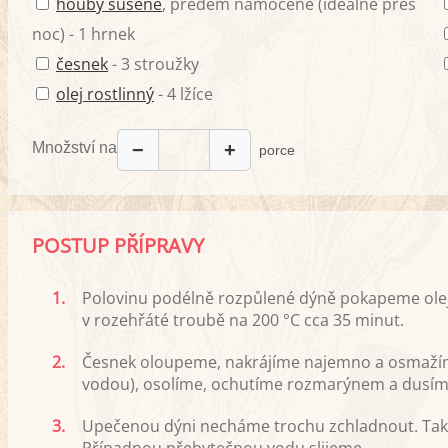
houby sušené
, předem namočené (ideálně přes
noc) - 1 hrnek
česnek
- 3 stroužky
olej rostlinný
- 4 lžíce
Množství na
−
+
porce
POSTUP PŘÍPRAVY
1.
Polovinu podélně rozpůlené dýně pokapeme ole
v rozehřáté troubě na 200 °C cca 35 minut.
2.
Česnek oloupeme, nakrájíme najemno a osmažím
vodou), osolíme, ochutíme rozmarýnem a dusím
3.
Upečenou dýni necháme trochu zchladnout. Ta