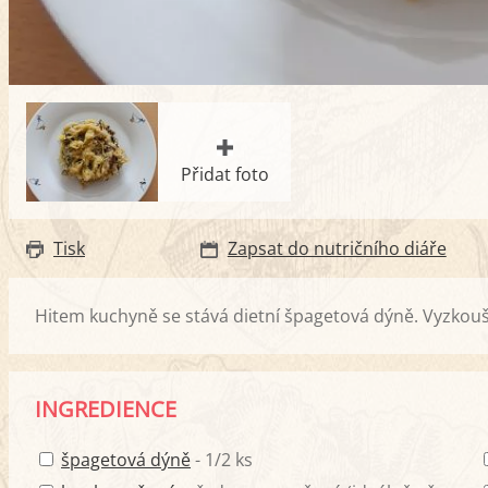
Přidat foto
Tisk
Zapsat do nutričního diáře
Hitem kuchyně se stává dietní špagetová dýně. Vyzkouš
INGREDIENCE
špagetová dýně
- 1/2 ks