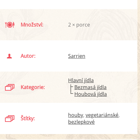
Množství:
2 × porce
Autor:
Sarrien
Hlavní jídla
Kategorie:
Bezmasá jídla
Houbová jídla
houby
vegetariánské
Štítky:
bezlepkové