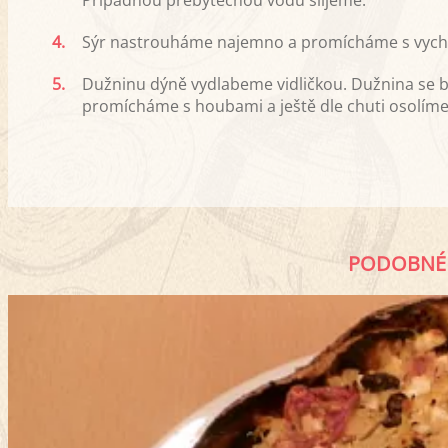
Případnou přebytečnou vodu slijeme.
4.
Sýr nastrouháme najemno a promícháme s vych
5.
Dužninu dýně vydlabeme vidličkou. Dužnina se b
promícháme s houbami a ještě dle chuti osolím
PODOBNÉ 