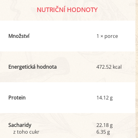
NUTRIČNÍ HODNOTY
Množství
1 × porce
Energetická hodnota
472.52 kcal
Protein
14.12 g
Sacharidy
22.18 g
z toho cukr
6.35 g