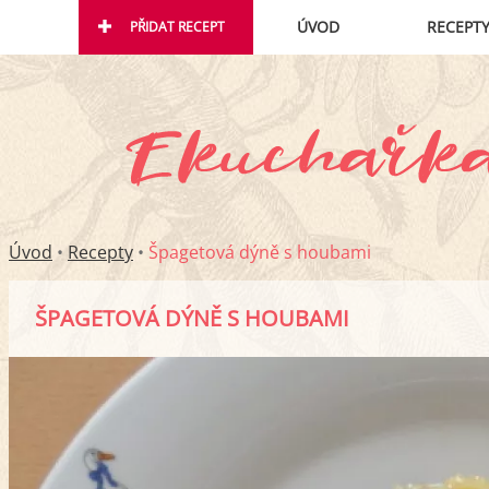
ÚVOD
RECEPT
PŘIDAT RECEPT
Úvod
•
Recepty
•
Špagetová dýně s houbami
ŠPAGETOVÁ DÝNĚ S HOUBAMI