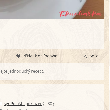
Přidat k oblíbeným
Sdílet
ejte jednoduchý recept.
sýr Pološtiepok uzený
- 80 g