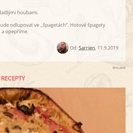
ladlými houbami.
ude odlupovat ve ,,špagetách‘‘. Hotové špagety
e a opepříme.
Od:
Sarrien
,
11.9.2019
REKLAMA
RECEPTY