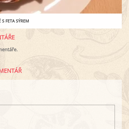
 S FETA SÝREM
TÁŘE
mentáře.
MENTÁŘ