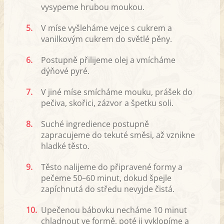
vysypeme hrubou moukou.
5.
V míse vyšleháme vejce s cukrem a
vanilkovým cukrem do světlé pěny.
6.
Postupně přilijeme olej a vmícháme
dýňové pyré.
7.
V jiné míse smícháme mouku, prášek do
pečiva, skořici, zázvor a špetku soli.
8.
Suché ingredience postupně
zapracujeme do tekuté směsi, až vznikne
hladké těsto.
9.
Těsto nalijeme do připravené formy a
pečeme 50–60 minut, dokud špejle
zapíchnutá do středu nevyjde čistá.
10.
Upečenou bábovku necháme 10 minut
chladnout ve formě, poté ji vyklopíme a