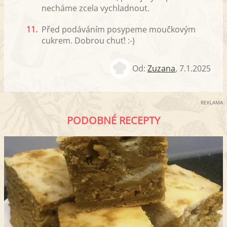
necháme zcela vychladnout.
11.
Před podáváním posypeme moučkovým
cukrem. Dobrou chuť! :-)
Od:
Zuzana
,
7.1.2025
REKLAMA
PODOBNÉ RECEPTY