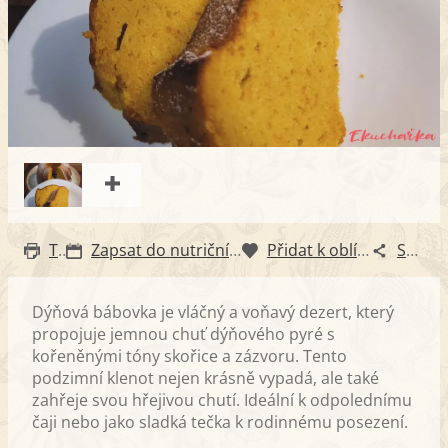
Tisk
Zapsat do nutričního diáře
Přidat k oblíbeným
Sdílet
Dýňová bábovka je vláčný a voňavý dezert, který
propojuje jemnou chuť dýňového pyré s
kořeněnými tóny skořice a zázvoru. Tento
podzimní klenot nejen krásně vypadá, ale také
zahřeje svou hřejivou chutí. Ideální k odpolednímu
čaji nebo jako sladká tečka k rodinnému posezení.