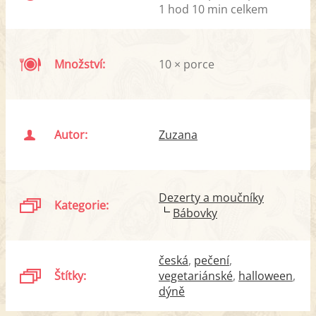
1 hod 10 min celkem
Množství:
10 × porce
Autor:
Zuzana
Dezerty a moučníky
Kategorie:
Bábovky
česká
pečení
Štítky:
vegetariánské
halloween
dýně