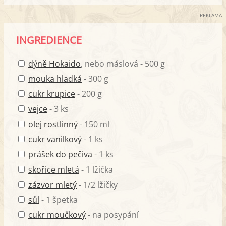
REKLAMA
INGREDIENCE
dýně Hokaido
, nebo máslová - 500 g
mouka hladká
- 300 g
cukr krupice
- 200 g
vejce
- 3 ks
olej rostlinný
- 150 ml
cukr vanilkový
- 1 ks
prášek do pečiva
- 1 ks
skořice mletá
- 1 lžička
zázvor mletý
- 1/2 lžičky
sůl
- 1 špetka
cukr moučkový
- na posypání