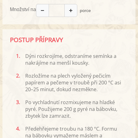
Množství na
−
+
porce
POSTUP PŘÍPRAVY
1.
Dýni rozkrojíme, odstraníme semínka a
nakrájíme na menší kousky.
2.
Rozložíme na plech vyložený pečicím
papírem a pečeme v troubě při 200 °C asi
20–25 minut, dokud nezměkne.
3.
Po vychladnutí rozmixujeme na hladké
pyré. Použijeme 200 g pyré na bábovku,
zbytek lze zamrazit.
4.
Předehřejeme troubu na 180 °C. Formu
na bábovku vymažeme máslem a