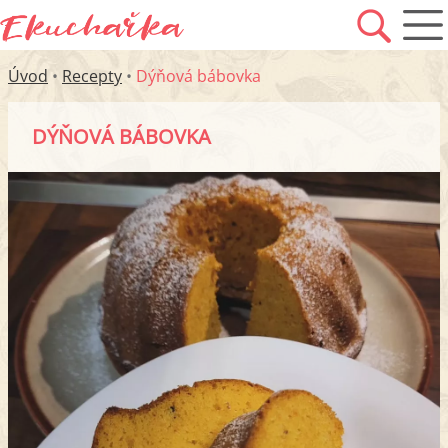
Úvod
•
Recepty
•
Dýňová bábovka
DÝŇOVÁ BÁBOVKA