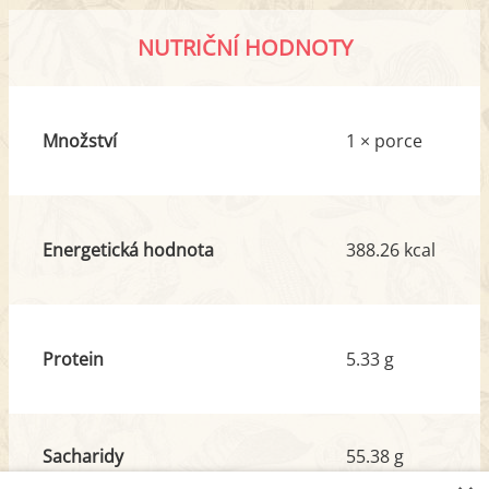
NUTRIČNÍ HODNOTY
Množství
1 × porce
Energetická hodnota
388.26 kcal
Protein
5.33 g
Sacharidy
55.38 g
z toho cukr
32.90 g