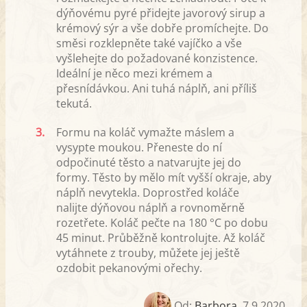
dýňovému pyré přidejte javorový sirup a
krémový sýr a vše dobře promíchejte. Do
směsi rozklepněte také vajíčko a vše
vyšlehejte do požadované konzistence.
Ideální je něco mezi krémem a
přesnídávkou. Ani tuhá náplň, ani příliš
tekutá.
3.
Formu na koláč vymažte máslem a
vysypte moukou. Přeneste do ní
odpočinuté těsto a natvarujte jej do
formy. Těsto by mělo mít vyšší okraje, aby
náplň nevytekla. Doprostřed koláče
nalijte dýňovou náplň a rovnoměrně
rozetřete. Koláč pečte na 180 °C po dobu
45 minut. Průběžně kontrolujte. Až koláč
vytáhnete z trouby, můžete jej ještě
ozdobit pekanovými ořechy.
Od:
Barbora
,
7.9.2020