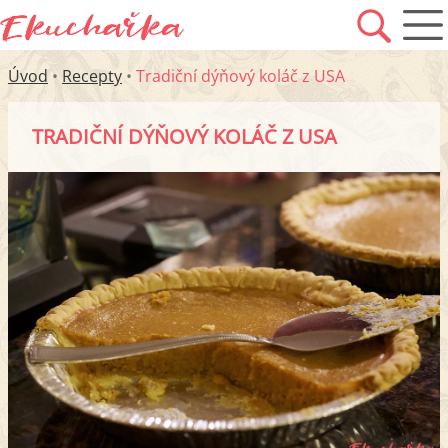
Úvod
•
Recepty
•
Tradiční dýňový koláč z USA
TRADIČNÍ DÝŇOVÝ KOLÁČ Z USA