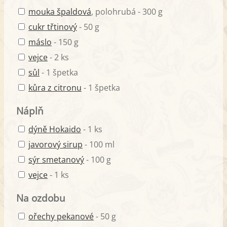
mouka špaldová
, polohrubá - 300 g
cukr třtinový
- 50 g
máslo
- 150 g
vejce
- 2 ks
sůl
- 1 špetka
kůra z citronu
- 1 špetka
Náplň
dýně Hokaido
- 1 ks
javorový sirup
- 100 ml
sýr smetanový
- 100 g
vejce
- 1 ks
Na ozdobu
ořechy pekanové
- 50 g