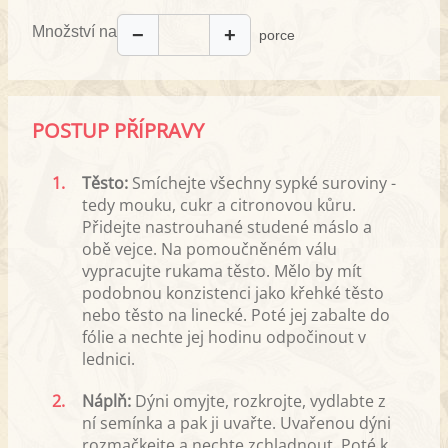
Množství na
−
+
porce
POSTUP PŘÍPRAVY
1.
Těsto:
Smíchejte všechny sypké suroviny -
tedy mouku, cukr a citronovou kůru.
Přidejte nastrouhané studené máslo a
obě vejce. Na pomoučněném válu
vypracujte rukama těsto. Mělo by mít
podobnou konzistenci jako křehké těsto
nebo těsto na linecké. Poté jej zabalte do
fólie a nechte jej hodinu odpočinout v
lednici.
2.
Náplň:
Dýni omyjte, rozkrojte, vydlabte z
ní semínka a pak ji uvařte. Uvařenou dýni
rozmačkejte a nechte zchladnout. Poté k