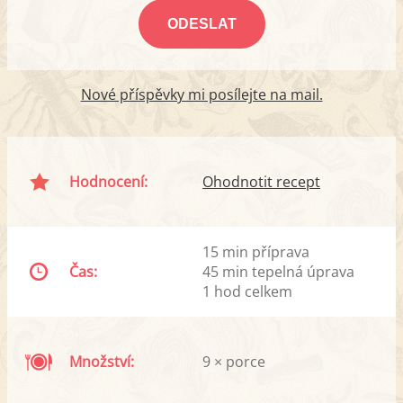
Nové příspěvky mi posílejte na mail.
Hodnocení:
Ohodnotit recept
15 min příprava
Čas:
45 min tepelná úprava
1 hod celkem
Množství:
9 × porce