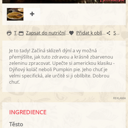
Tisk
Zapsat do nutričního diáře
Přidat k oblíbeným
Sdílet
Je to tady! Začíná sklizeň dýní a vy možná
přemýšlíte, jak tuto zdravou a krásně zbarvenou
zeleninu zpracovat. Upečte si americkou klasiku -
Dýňový koláč neboli Pumpkin pie. Jeho chuť je
velmi specifická, ale určitě si ji oblíbíte. Dobrou
chuť.
REKLAMA
INGREDIENCE
Těsto