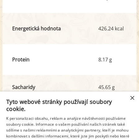
Energetická hodnota
426.24 kcal
Protein
8.17 g
Sacharidy
45.65 g
z toho cukr
19.82 g
×
Tyto webové stránky používají soubory
cookie.
Tuk
23.61 g
K personalizaci obsahu, reklam a analýze návštěvnosti používáme
z toho nas. mastné kyseliny
11.64 g
soubory cookie. Informace o vašem používání našich stránek také
sdílíme s našimi reklamními a analytickými partnery, kteří je mohou
kombinovat s dalšími informacemi, které jste jim poskytli nebo které