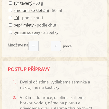
sýr tavený
- 50 g
smetana ke šlehání
- 50 ml
sůl
- podle chuti
pepř mletý
- podle chuti
tymián sušený
- 2 špetky
Množství na
−
+
porce
POSTUP PŘÍPRAVY
1.
Dýni si očistíme, vydlabeme semínka a
nakrájíme na kostičky.
2.
Vložíme do hrnce, osolíme, zalijeme
horkou vodou, dáme na plotnu a
přivedeme k varu. Vaříme zhruba 15-20