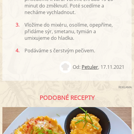
minut do změknutí. Poté scedíme a
necháme vychladnout.
3.
Vložíme do mixéru, osolíme, opepříme,
přidáme sýr, smetanu, tymián a
umixujeme do hladka.
4.
Podáváme s čerstvým pečivem.
Od:
Petuler
,
17.11.2021
REKLAMA
PODOBNÉ RECEPTY