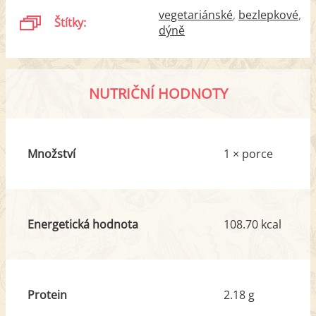
vegetariánské
bezlepkové
Štítky:
dýně
NUTRIČNÍ HODNOTY
Množství
1 × porce
Energetická hodnota
108.70 kcal
Protein
2.18 g