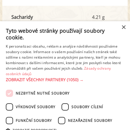
Sacharidy
4.21 g
z toho cukr
3.87 g
×
Tyto webové stránky používají soubory
cookie.
Tuk
9.02 g
K personalizaci obsahu, reklam a analýze návštěvnosti používáme
z toho nas. mastné kyseliny
5.38 g
soubory cookie. Informace o vašem používání našich stránek také
sdílíme s našimi reklamními a analytickými partnery, kteří je mohou
kombinovat s dalšími informacemi, které jste jim poskytli nebo které
shromáždili při vašem používání jejich služeb.
Zásady ochrany
Detailní rozpis
osobních údajů
ZOBRAZIT VŠECHNY PARTNERY
(1050) →
REKLAMA
NEZBYTNĚ NUTNÉ SOUBORY
PODMÍNKY UŽITÍ
ZÁSADY OCHRANY OSOBNÍCH ÚDAJŮ
KONTAKT
VÝKONOVÉ SOUBORY
SOUBORY CÍLENÍ
NASTAVENÍ COOKIES
FUNKČNÍ SOUBORY
NEZAŘAZENÉ SOUBORY
© 2003-2026 ekucharka.cz
, ISSN 2694-6866, jakékoli veřejné šíření obsahu