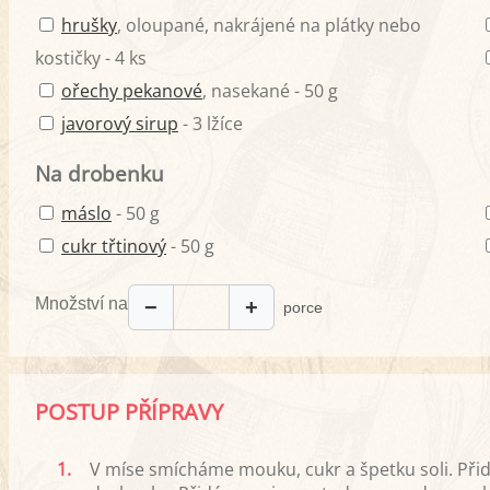
hrušky
, oloupané, nakrájené na plátky nebo
kostičky - 4 ks
ořechy pekanové
, nasekané - 50 g
javorový sirup
- 3 lžíce
Na drobenku
máslo
- 50 g
cukr třtinový
- 50 g
Množství na
−
+
porce
POSTUP PŘÍPRAVY
1.
V míse smícháme mouku, cukr a špetku soli. Při