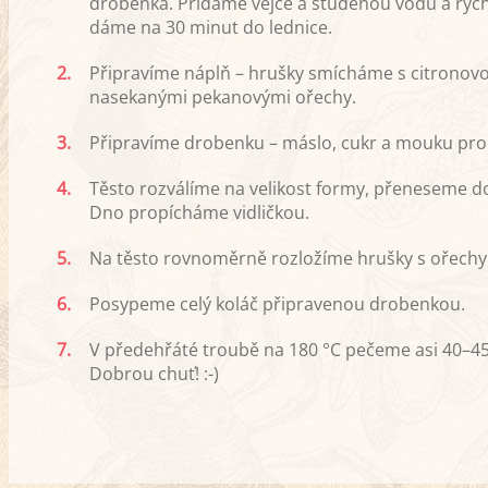
drobenka. Přidáme vejce a studenou vodu a rychl
dáme na 30 minut do lednice.
2.
Připravíme náplň – hrušky smícháme s citronovo
nasekanými pekanovými ořechy.
3.
Připravíme drobenku – máslo, cukr a mouku pr
4.
Těsto rozválíme na velikost formy, přeneseme d
Dno propícháme vidličkou.
5.
Na těsto rovnoměrně rozložíme hrušky s ořechy
6.
Posypeme celý koláč připravenou drobenkou.
7.
V předehřáté troubě na 180 °C pečeme asi 40–45 
Dobrou chuť! :-)