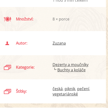
1 hod 5 min celkem
Množství:
8 × porce
Autor:
Zuzana
Dezerty a moučníky
Kategorie:
Buchty a koláče
česká
piknik
pečení
Štítky:
vegetariánské