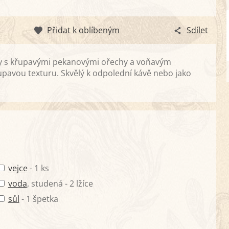
Přidat k oblíbeným
Sdílet
ky s křupavými pekanovými ořechy a voňavým
pavou texturu. Skvělý k odpolední kávě nebo jako
vejce
- 1 ks
voda
, studená - 2 lžíce
sůl
- 1 špetka