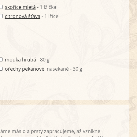
skořice mletá
- 1 lžička
citronová šťáva
- 1 lžíce
mouka hrubá
- 80 g
ořechy pekanové
, nasekané - 30 g
dáme máslo a prsty zapracujeme, až vznikne