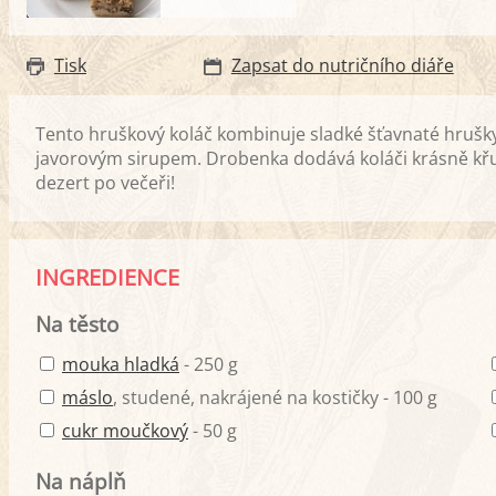
Tisk
Zapsat do nutričního diáře
Tento hruškový koláč kombinuje sladké šťavnaté hruš
javorovým sirupem. Drobenka dodává koláči krásně křu
dezert po večeři!
INGREDIENCE
Na těsto
mouka hladká
- 250 g
máslo
, studené, nakrájené na kostičky - 100 g
cukr moučkový
- 50 g
Na náplň