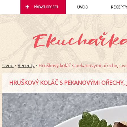
ÚVOD
RECEPT
PŘIDAT RECEPT
Úvod
•
Recepty
•
Hruškový koláč s pekanovými ořechy, ja
HRUŠKOVÝ KOLÁČ S PEKANOVÝMI OŘECHY,