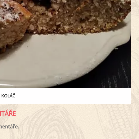
 KOLÁČ
TÁŘE
mentáře.