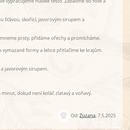
e vypracujeme hladké těsto. Zabalíme do fólie a
u šťávou, skořicí, javorovým sirupem a
omneme prsty, přidáme ořechy a promícháme.
o vymazané formy a lehce přitlačíme ke krajům.
 a javorovým sirupem.
minut, dokud není koláč zlatavý a voňavý.
Od:
Zuzana
,
7.5.2025