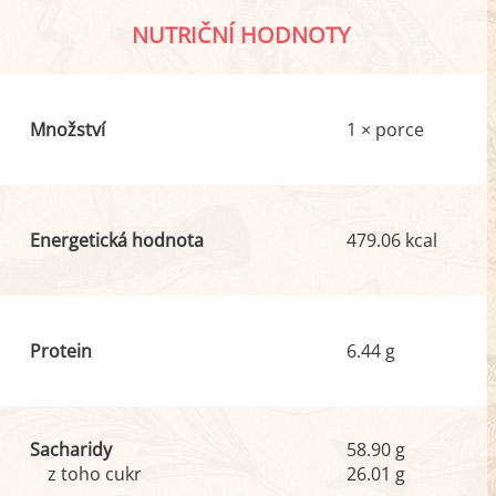
NUTRIČNÍ HODNOTY
Množství
1 × porce
Energetická hodnota
479.06 kcal
Protein
6.44 g
Sacharidy
58.90 g
z toho cukr
26.01 g