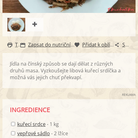
Tisk
Zapsat do nutričního diáře
Přidat k oblíbeným
Sdílet
Jídla na čínský způsob se dají dělat z různých
druhů masa. Vyzkoušejte libová kuřecí srdíčka a
možná vás jejich chuť překvapí.
REKLAMA
INGREDIENCE
kuřecí srdce
- 1 kg
vepřové sádlo
- 2 lžíce