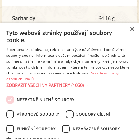
Sacharidy
64.16 g
z toho cukr
8.59 g
×
Tyto webové stránky používají soubory
cookie.
Tuk
25.62 g
K personalizaci obsahu, reklam a analýze návštěvnosti používáme
z toho nas. mastné kyseliny
7.91 g
soubory cookie. Informace o vašem používání našich stránek také
sdílíme s našimi reklamními a analytickými partnery, kteří je mohou
kombinovat s dalšími informacemi, které jste jim poskytli nebo které
shromáždili při vašem používání jejich služeb.
Zásady ochrany
Detailní rozpis
osobních údajů
ZOBRAZIT VŠECHNY PARTNERY
(1050) →
REKLAMA
NEZBYTNĚ NUTNÉ SOUBORY
PODMÍNKY UŽITÍ
ZÁSADY OCHRANY OSOBNÍCH ÚDAJŮ
KONTAKT
VÝKONOVÉ SOUBORY
SOUBORY CÍLENÍ
NASTAVENÍ COOKIES
FUNKČNÍ SOUBORY
NEZAŘAZENÉ SOUBORY
© 2003-2026 ekucharka.cz
, ISSN 2694-6866, jakékoli veřejné šíření obsahu