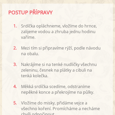
POSTUP PŘÍPRAVY
1.
Srdíčka opláchneme, vložíme do hrnce,
zalijeme vodou a zhruba jednu hodinu
vaříme.
2.
Mezi tím si připravíme rýží, podle návodu
na obalu.
3.
Nakrájíme si na tenké nudličky všechnu
zeleninu, česnek na plátky a cibuli na
tenká kolečka.
4.
Měkká srdíčka scedíme, odstraníme
nepěkné konce a překrojíme na půlky.
5.
Vložíme do misky, přidáme vejce a
všechno koření. Promícháme a necháme
chvíli odpočinout.