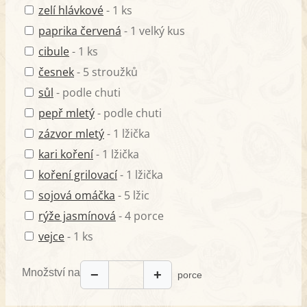
zelí hlávkové
- 1 ks
paprika červená
- 1 velký kus
cibule
- 1 ks
česnek
- 5 stroužků
sůl
- podle chuti
pepř mletý
- podle chuti
zázvor mletý
- 1 lžička
kari koření
- 1 lžička
koření grilovací
- 1 lžička
sojová omáčka
- 5 lžic
rýže jasmínová
- 4 porce
vejce
- 1 ks
Množství na
−
+
porce