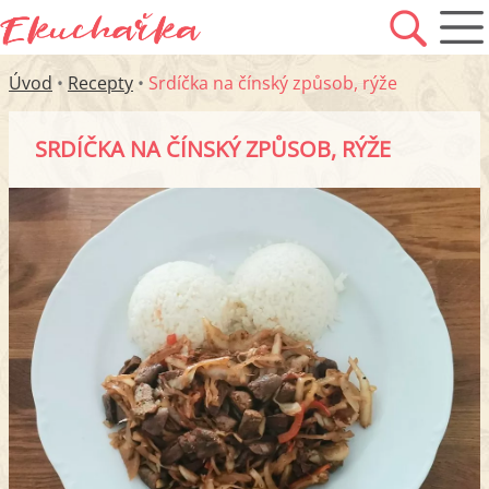
Úvod
•
Recepty
•
Srdíčka na čínský způsob, rýže
SRDÍČKA NA ČÍNSKÝ ZPŮSOB, RÝŽE