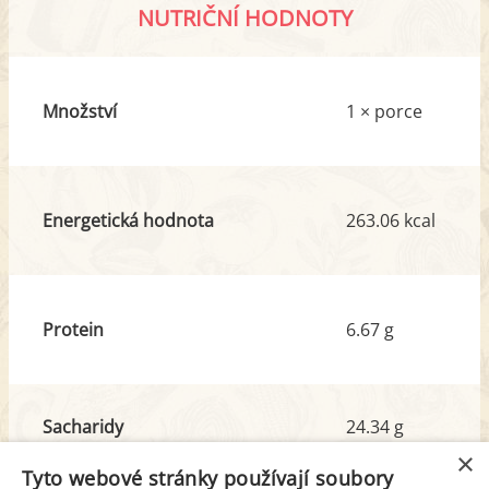
NUTRIČNÍ HODNOTY
Množství
1 × porce
Energetická hodnota
263.06 kcal
Protein
6.67 g
Sacharidy
24.34 g
z toho cukr
22.22 g
×
Tyto webové stránky používají soubory