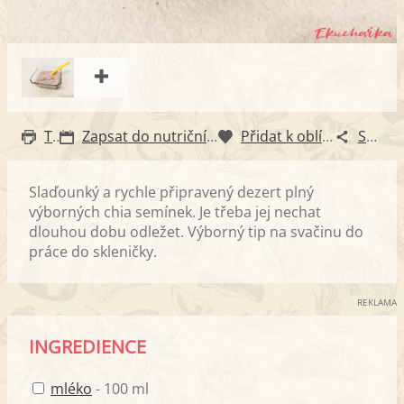
Tisk
Zapsat do nutričního diáře
Přidat k oblíbeným
Sdílet
Slaďounký a rychle připravený dezert plný
výborných chia semínek. Je třeba jej nechat
dlouhou dobu odležet. Výborný tip na svačinu do
práce do skleničky.
REKLAMA
INGREDIENCE
mléko
- 100 ml