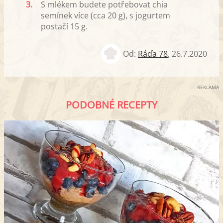
3.
S mlékem budete potřebovat chia
semínek více (cca 20 g), s jogurtem
postačí 15 g.
Od:
Ráďa 78
,
26.7.2020
REKLAMA
PODOBNÉ RECEPTY