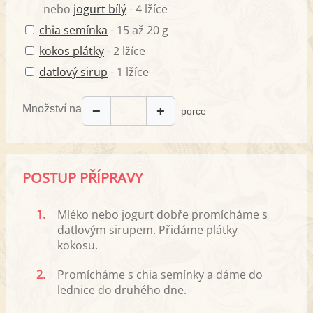
nebo
jogurt bílý
- 4 lžíce
chia semínka
- 15 až 20 g
kokos plátky
- 2 lžíce
datlový sirup
- 1 lžíce
Množství na
−
+
porce
POSTUP PŘÍPRAVY
1.
Mléko nebo jogurt dobře promícháme s
datlovým sirupem. Přidáme plátky
kokosu.
2.
Promícháme s chia semínky a dáme do
lednice do druhého dne.