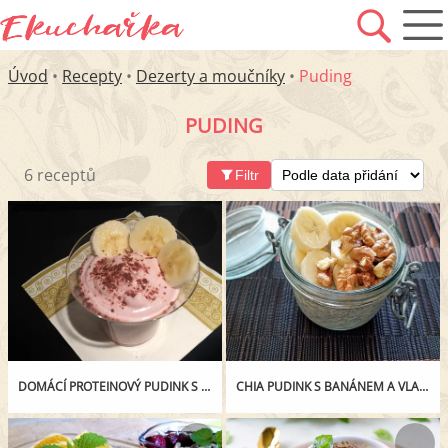
Úvod
•
Recepty
•
Dezerty a moučníky
•
Puding
PUDING
6 receptů
Filtr
DOMÁCÍ PROTEINOVÝ PUDINK S BANÁNEM
CHIA PUDINK S BANÁNEM A VLAŠSKÝMI OŘECHY