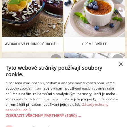
AVOKÁDOVÝ PUDINK S ČOKOLÁDOVÝM NÁDECHEM A OVOCEM
CRÈME BRÛLÉE
×
Tyto webové stránky používají soubory
cookie.
K personalizaci obsahu, reklam a analýze návštěvnosti používáme
soubory cookie. Informace o vašem používání našich stránek také
sdílíme s našimi reklamními a analytickými partnery, kteří je mohou
kombinovat s dalšími informacemi, které jste jim poskytli nebo které
shromáždili při vašem používání jejich služeb.
Zásady ochrany
CHIA PUDINK S KOKOSOVÝMI PLÁTKY
CHIA PUDING
osobních údajů
ZOBRAZIT VŠECHNY PARTNERY
(1050) →
REKLAMA