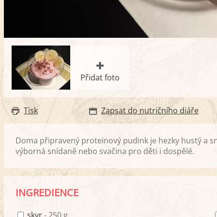
Přidat foto
Tisk
Zapsat do nutričního diáře
Doma připravený proteinový pudink je hezky hustý a sn
výborná snídaně nebo svačina pro děti i dospělé.
INGREDIENCE
skyr
- 250 g