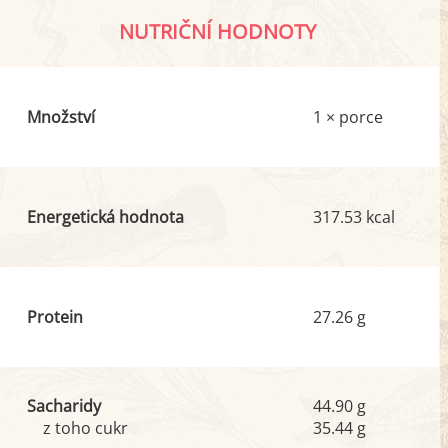
NUTRIČNÍ HODNOTY
Množství
1 × porce
Energetická hodnota
317.53 kcal
Protein
27.26 g
Sacharidy
44.90 g
z toho cukr
35.44 g