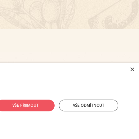
×
NASTAVENÍ COOKIES
VŠE PŘIJMOUT
VŠE ODMÍTNOUT
ouhlasu provozovatele zakázáno.