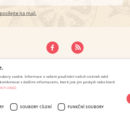
osílejte na mail.
ZÁSADY OCHRANY OSOBNÍCH ÚDAJŮ
KONTAKT
e.
oubory cookie. Informace o vašem používání našich stránek také
kombinovat s dalšími informacemi, které jste jim poskytli nebo které
ích údajů
RY
SOUBORY CÍLENÍ
FUNKČNÍ SOUBORY
SN 2694-6866, jakékoli veřejné šíření obsahu tohoto serveru je bez písemného s
Design: Eva Roverová