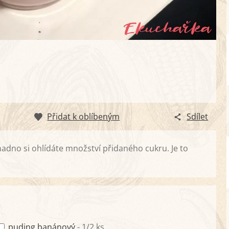
Přidat k oblíbeným
Sdílet
adno si ohlídáte množství přidaného cukru. Je to
puding banánový
- 1/2 ks