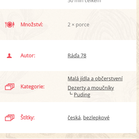
30 min celkem
Množství:
2 × porce
Autor:
Ráďa 78
Malá jídla a občerstvení
Kategorie:
Dezerty a moučníky
Puding
Štítky:
česká
bezlepkové