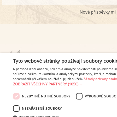
Nové příspěvky mi p
PODMÍNKY UŽITÍ
Tyto webové stránky používají soubory cooki
K personalizaci obsahu, reklam a analýze návštěvnosti používáme s
sdílíme s našimi reklamními a analytickými partnery, kteří je mohou 
shromáždili při vašem používání jejich služeb.
Zásady ochrany osobn
ZOBRAZIT VŠECHNY PARTNERY
(1050) →
NEZBYTNĚ NUTNÉ SOUBORY
VÝKONOVÉ SOUBO
© 2003-2026 ekucharka.cz
, IS
NEZAŘAZENÉ SOUBORY