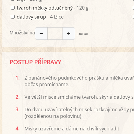
tvaroh měkký odtučněný
- 120 g
datlový sirup
- 4 lžíce
Množství na
−
+
porce
POSTUP PŘÍPRAVY
1.
Z banánového pudinkového prášku a mléka uvař
občas promícháme.
2.
Ve větší misce smícháme tvaroh, skyr a datlový
3.
Do dvou uzavíratelných misek rozkrájíme vždy 
(rozdělenou na polovinu).
4.
Misky uzavřeme a dáme na chvíli vychladit.