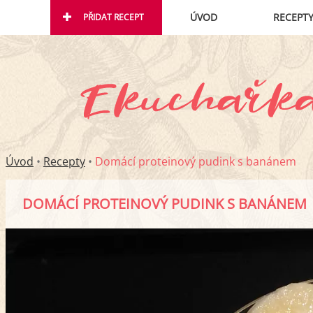
ÚVOD
RECEPT
PŘIDAT RECEPT
Úvod
•
Recepty
•
Domácí proteinový pudink s banánem
DOMÁCÍ PROTEINOVÝ PUDINK S BANÁNEM