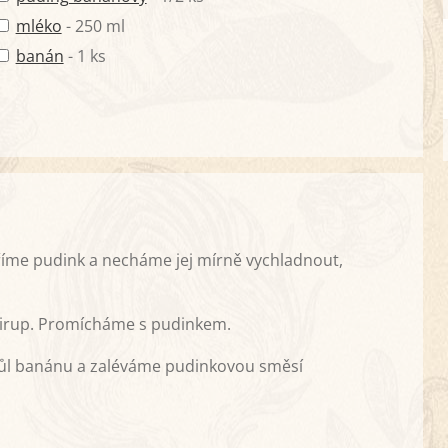
mléko
- 250 ml
banán
- 1 ks
íme pudink a necháme jej mírně vychladnout,
 sirup. Promícháme s pudinkem.
půl banánu a zaléváme pudinkovou směsí