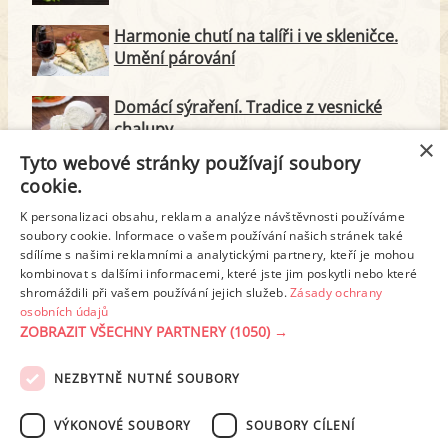
Harmonie chutí na talíři i ve skleničce.
Umění párování
Domácí sýraření. Tradice z vesnické
chalupy
×
Tyto webové stránky používají soubory
Majonéza jako královna teplé kuchyně
cookie.
K personalizaci obsahu, reklam a analýze návštěvnosti používáme
soubory cookie. Informace o vašem používání našich stránek také
Proteinové svačinky za zlomek ceny.
sdílíme s našimi reklamními a analytickými partnery, kteří je mohou
Vyrobte si je doma
kombinovat s dalšími informacemi, které jste jim poskytli nebo které
shromáždili při vašem používání jejich služeb.
Zásady ochrany
osobních údajů
ZOBRAZIT VŠECHNY PARTNERY
(1050) →
REKLAMA
NEZBYTNĚ NUTNÉ SOUBORY
PODMÍNKY UŽITÍ
ZÁSADY OCHRANY OSOBNÍCH ÚDAJŮ
KONTAKT
VÝKONOVÉ SOUBORY
SOUBORY CÍLENÍ
NASTAVENÍ COOKIES