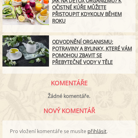
JAK NA DETOX ORGANIZMU? K
OČISTNÉ KÚŘE MŮŽETE
PŘISTOUPIT KDYKOLIV BĚHEM
ROKU
ODVODNĚNÍ ORGANISMU:
POTRAVINY A BYLINKY, KTERÉ VÁM
POMOHOU ZBAVIT SE
PŘEBYTEČNÉ VODY V TĚLE
KOMENTÁŘE
Žádné komentáře.
NOVÝ KOMENTÁŘ
Pro vložení komentáře se musíte
přihlásit
.