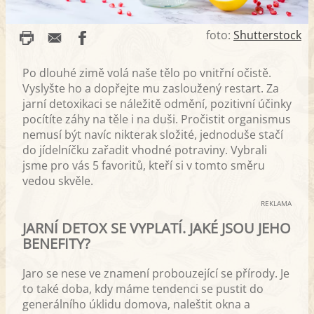
foto:
Shutterstock
Po dlouhé zimě volá naše tělo po vnitřní očistě.
Vyslyšte ho a dopřejte mu zasloužený restart. Za
jarní detoxikaci se náležitě odmění, pozitivní účinky
pocítíte záhy na těle i na duši. Pročistit organismus
nemusí být navíc nikterak složité, jednoduše stačí
do jídelníčku zařadit vhodné potraviny. Vybrali
jsme pro vás 5 favoritů, kteří si v tomto směru
vedou skvěle.
REKLAMA
JARNÍ DETOX SE VYPLATÍ. JAKÉ JSOU JEHO
BENEFITY?
Jaro se nese ve znamení probouzející se přírody. Je
to také doba, kdy máme tendenci se pustit do
generálního úklidu domova, naleštit okna a