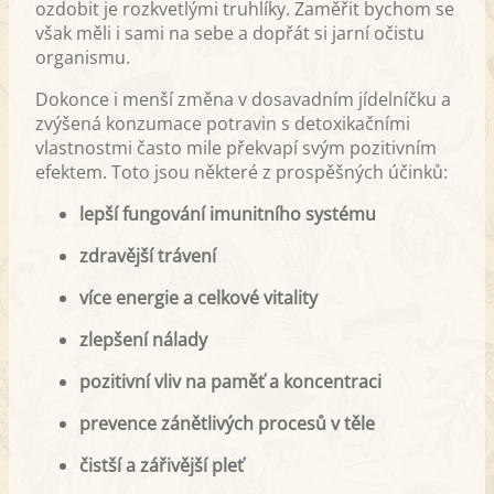
ozdobit je rozkvetlými truhlíky. Zaměřit bychom se
však měli i sami na sebe a dopřát si jarní očistu
organismu.
Dokonce i menší změna v dosavadním jídelníčku a
zvýšená konzumace potravin s detoxikačními
vlastnostmi často mile překvapí svým pozitivním
efektem. Toto jsou některé z prospěšných účinků:
lepší fungování imunitního systému
zdravější trávení
více energie a celkové vitality
zlepšení nálady
pozitivní vliv na paměť a koncentraci
prevence zánětlivých procesů v těle
čistší a zářivější pleť