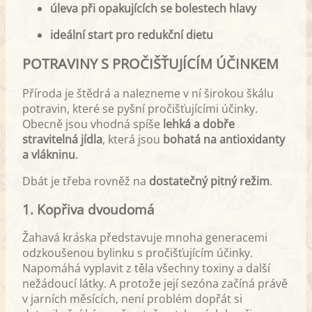
úleva při opakujících se bolestech hlavy
ideální start pro redukční dietu
POTRAVINY S PROČIŠŤUJÍCÍM ÚČINKEM
Příroda je štědrá a nalezneme v ní širokou škálu
potravin, které se pyšní pročišťujícími účinky.
Obecně jsou vhodná spíše
lehká a dobře
stravitelná jídla
, která jsou
bohatá na antioxidanty
a vlákninu
.
Dbát je třeba rovněž na
dostatečný pitný režim
.
1. Kopřiva dvoudomá
Žahavá kráska představuje mnoha generacemi
odzkoušenou bylinku s pročišťujícím účinky.
Napomáhá vyplavit z těla všechny toxiny a další
nežádoucí látky. A protože její sezóna začíná právě
v jarních měsících, není problém dopřát si