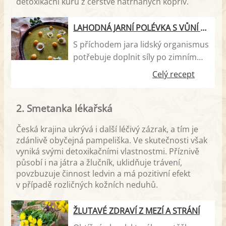
detoxikační kúru z čerstvě natrhaných kopřiv.
LAHODNÁ JARNÍ POLÉVKA S VŮNÍ KOPŘIV
S příchodem jara lidský organismus
potřebuje doplnit síly po zimním
období. Pokud vám vaše zahrádka
Celý recept
či blízké okolí nabízí možnost sběru
kopřiv, můžete vyzkoušet tuto
2. Smetanka lékařská
krémovou jarní polévku, která je
vitamínovou bombou. Mrkev, celer,
Česká krajina ukrývá i další léčivý zázrak, a tím je
brambory a mladé kopřivy.
zdánlivě obyčejná pampeliška. Ve skutečnosti však
Nezvyklá kombinace, jenž opravdu
vyniká svými detoxikačními vlastnostmi. Příznivě
stojí za ochutnání. Jestliže v kuchyni
působí i na játra a žlučník, uklidňuje trávení,
rádi experimentujete, pojďte tuto
povzbuzuje činnost ledvin a má pozitivní efekt
netradiční jarní polévku vyzkoušet.
v případě rozličných kožních neduhů.
ŽLUTAVÉ ZDRAVÍ Z MEZÍ A STRÁNÍ