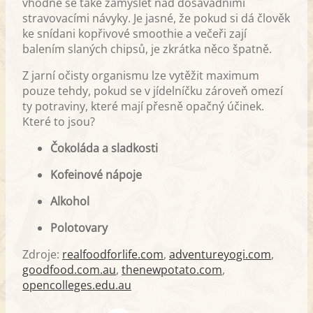
vhodné se také zamyslet nad dosavadními
stravovacími návyky. Je jasné, že pokud si dá člověk
ke snídani kopřivové smoothie a večeři zají
balením slaných chipsů, je zkrátka něco špatně.
Z jarní očisty organismu lze vytěžit maximum
pouze tehdy, pokud se v jídelníčku zároveň omezí
ty potraviny, které mají přesně opačný účinek.
Které to jsou?
Čokoláda a sladkosti
Kofeinové nápoje
Alkohol
Polotovary
Zdroje:
realfoodforlife.com
,
adventureyogi.com
,
goodfood.com.au
,
thenewpotato.com
,
opencolleges.edu.au