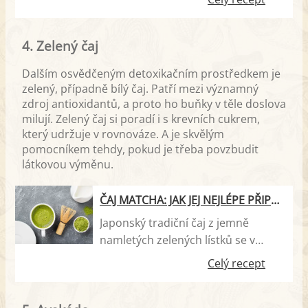
samostatně, anebo jej můžete
přidat do všemožných koláčů. Díky
4. Zelený čaj
své kyselkavé chuti se lemon curd
skvěle hodí i do sladkého
Dalším osvědčeným detoxikačním prostředkem je
vánočního cukroví. Velmi populární
zelený, případně bílý čaj. Patří mezi významný
je tento citronový krém zejména ve
zdroj antioxidantů, a proto ho buňky v těle doslova
Velké Británii a ve Spojených
milují. Zelený čaj si poradí i s krevních cukrem,
státech. V posledních letech se s
který udržuje v rovnováze. A je skvělým
ním ale seznamují už i české
pomocníkem tehdy, pokud je třeba povzbudit
látkovou výměnu.
hospodyňky. Proto vám přinášíme
recept, jak na něj.
ČAJ MATCHA: JAK JEJ NEJLÉPE PŘIPRAVIT?
Japonský tradiční čaj z jemně
namletých zelených lístků se v
poslední době těší velké oblibě i v
Celý recept
Evropě. A není divu – čaj matcha
obsahuje řadu zdraví prospěšných