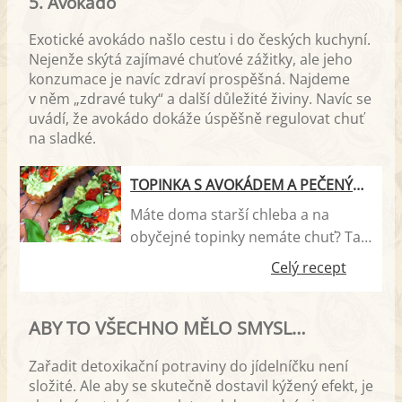
5. Avokádo
látek, zejména antioxidantů.
Pravidelná konzumace čaje matcha
Exotické avokádo našlo cestu i do českých kuchyní.
může pomoci v boji s nadbytečnými
Nejenže skýtá zajímavé chuťové zážitky, ale jeho
kily nebo zlepšit stav pokožky.
konzumace je navíc zdraví prospěšná. Najdeme
Naučte se správně připravovat
v něm „zdravé tuky“ a další důležité živiny. Navíc se
tento super nápoj! Před několika
uvádí, že avokádo dokáže úspěšně regulovat chuť
lety se zelený prášek čaje matcha
na sladké.
začala objevovat všude - v matcha
latté, zmrzlině, smoothies,
TOPINKA S AVOKÁDEM A PEČENÝMI RAJČÁTKY
sušenkách, čokoládě a dalších.
Máte doma starší chleba a na
Třebaže je rozmani…
obyčejné topinky nemáte chuť? Tak
určitě vyzkoušejte variantu s
Celý recept
avokádem a rajčátky. Ultra rychlý a
mega dobrý 🙂
ABY TO VŠECHNO MĚLO SMYSL…
Zařadit detoxikační potraviny do jídelníčku není
složité. Ale aby se skutečně dostavil kýžený efekt, je