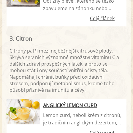
Obtížný plevel, kterého se těžko
zbavujeme na záhonku nebo
nádherný materiál pro upletení
Celý článek
věnečku? Či snad legrační bílý
chomáček, co s oblibou rozfoukají
3. Citron
děti po louce? Ne! Pampeliška je
léčivá bylina a pomáhá proti řadě
Citrony patří mezi nejběžnější citrusové plody.
neduhů.
Skrývá se v nich významné množství vitaminu C a
dalších zdraví prospěšných látek, a proto se
mohou stát i ony součástí vnitřní očisty těla.
Napomáhají chránit buňky před oxidativní
stresem, podporují metabolismus, kromě toho
působí příznivě na imunitu a cévy.
ANGLICKÝ LEMON CURD
Lemon curd, neboli krém z citronů,
je tradičním anglickým dezertem,
který můžete mlsat jen tak
Celý recept