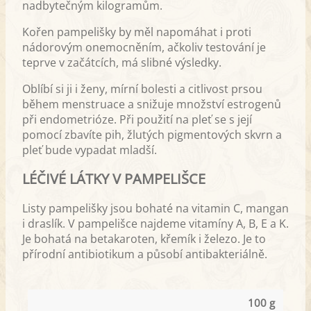
nadbytečným kilogramům.
Kořen pampelišky by měl napomáhat i proti
nádorovým onemocněním, ačkoliv testování je
teprve v začátcích, má slibné výsledky.
Oblíbí si ji i ženy, mírní bolesti a citlivost prsou
během menstruace a snižuje množství estrogenů
při endometrióze. Při použití na pleť se s její
pomocí zbavíte pih, žlutých pigmentových skvrn a
pleť bude vypadat mladší.
LÉČIVÉ LÁTKY V PAMPELIŠCE
Listy pampelišky jsou bohaté na vitamin C, mangan
i draslík. V pampelišce najdeme vitamíny A, B, E a K.
Je bohatá na betakaroten, křemík i železo. Je to
přírodní antibiotikum a působí antibakteriálně.
100 g