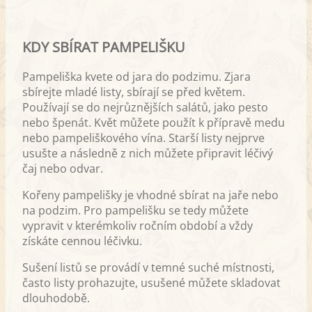
KDY SBÍRAT PAMPELIŠKU
Pampeliška kvete od jara do podzimu. Zjara
sbírejte mladé listy, sbírají se před květem.
Používají se do nejrůznějších salátů, jako pesto
nebo špenát. Květ můžete použít k přípravě medu
nebo pampeliškového vína. Starší listy nejprve
usušte a následně z nich můžete připravit léčivý
čaj nebo odvar.
Kořeny pampelišky je vhodné sbírat na jaře nebo
na podzim. Pro pampelišku se tedy můžete
vypravit v kterémkoliv ročním období a vždy
získáte cennou léčivku.
Sušení listů se provádí v temné suché místnosti,
často listy prohazujte, usušené můžete skladovat
dlouhodobě.