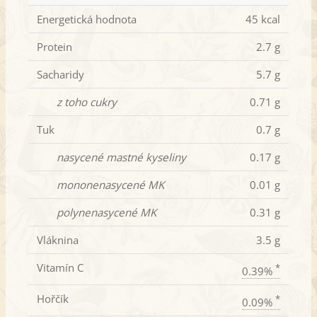
Energetická hodnota
45 kcal
Protein
2.7 g
Sacharidy
5.7 g
z toho cukry
0.71 g
Tuk
0.7 g
nasycené mastné kyseliny
0.17 g
mononenasycené MK
0.01 g
polynenasycené MK
0.31 g
Vláknina
3.5 g
Vitamín C
*
0.39%
Hořčík
*
0.09%