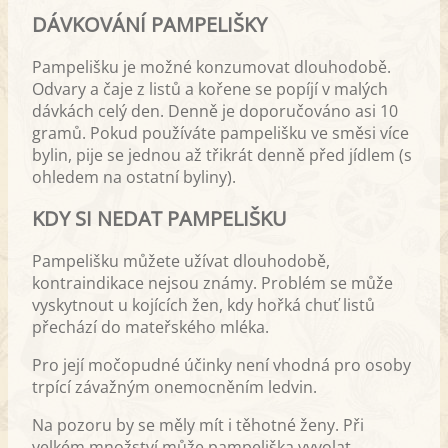
DÁVKOVÁNÍ PAMPELIŠKY
Pampelišku je možné konzumovat dlouhodobě.
Odvary a čaje z listů a kořene se popíjí v malých
dávkách celý den. Denně je doporučováno asi 10
gramů. Pokud používáte pampelišku ve směsi více
bylin, pije se jednou až třikrát denně před jídlem (s
ohledem na ostatní byliny).
KDY SI NEDAT PAMPELIŠKU
Pampelišku můžete užívat dlouhodobě,
kontraindikace nejsou známy. Problém se může
vyskytnout u kojících žen, kdy hořká chuť listů
přechází do mateřského mléka.
Pro její močopudné účinky není vhodná pro osoby
trpící závažným onemocněním ledvin.
Na pozoru by se měly mít i těhotné ženy. Při
velkém množství může pampeliška vyvolat