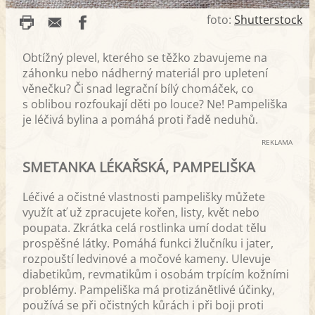
foto:
Shutterstock
Obtížný plevel, kterého se těžko zbavujeme na
záhonku nebo nádherný materiál pro upletení
věnečku? Či snad legrační bílý chomáček, co
s oblibou rozfoukají děti po louce? Ne! Pampeliška
je léčivá bylina a pomáhá proti řadě neduhů.
REKLAMA
SMETANKA LÉKAŘSKÁ, PAMPELIŠKA
Léčivé a očistné vlastnosti pampelišky můžete
využít ať už zpracujete kořen, listy, květ nebo
poupata. Zkrátka celá rostlinka umí dodat tělu
prospěšné látky. Pomáhá funkci žlučníku i jater,
rozpouští ledvinové a močové kameny. Ulevuje
diabetikům, revmatikům i osobám trpícím kožními
problémy. Pampeliška má protizánětlivé účinky,
používá se při očistných kůrách i při boji proti