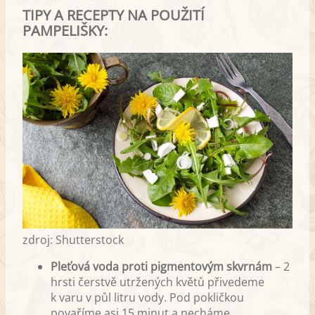
TIPY A RECEPTY NA POUŽITÍ
PAMPELIŠKY:
zdroj: Shutterstock
Pleťová voda proti pigmentovým skvrnám
– 2
hrsti čerstvě utržených květů přivedeme
k varu v půl litru vody. Pod pokličkou
povaříme asi 15 minut a necháme