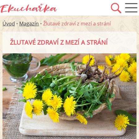
Úvod
•
Magazín
•
Žlutavé zdraví z mezí a strání
ŽLUTAVÉ ZDRAVÍ Z MEZÍ A STRÁNÍ