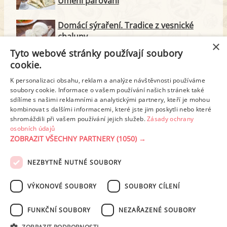
Umění párování
Domácí sýraření. Tradice z vesnické
chalupy
×
Tyto webové stránky používají soubory
Majonéza jako královna teplé kuchyně
cookie.
K personalizaci obsahu, reklam a analýze návštěvnosti používáme
soubory cookie. Informace o vašem používání našich stránek také
Proteinové svačinky za zlomek ceny.
sdílíme s našimi reklamními a analytickými partnery, kteří je mohou
Vyrobte si je doma
kombinovat s dalšími informacemi, které jste jim poskytli nebo které
shromáždili při vašem používání jejich služeb.
Zásady ochrany
osobních údajů
ZOBRAZIT VŠECHNY PARTNERY
(1050) →
REKLAMA
NEZBYTNĚ NUTNÉ SOUBORY
PODMÍNKY UŽITÍ
ZÁSADY OCHRANY OSOBNÍCH ÚDAJŮ
KONTAKT
VÝKONOVÉ SOUBORY
SOUBORY CÍLENÍ
NASTAVENÍ COOKIES
FUNKČNÍ SOUBORY
NEZAŘAZENÉ SOUBORY
© 2003-2026 ekucharka.cz
, ISSN 2694-6866, jakékoli veřejné šíření obsahu