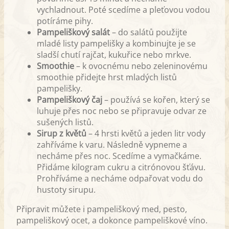
vychladnout. Poté scedíme a pleťovou vodou
potíráme pihy.
Pampeliškový salát
– do salátů použijte
mladé listy pampelišky a kombinujte je se
sladší chutí rajčat, kukuřice nebo mrkve.
Smoothie
– k ovocnému nebo zeleninovému
smoothie přidejte hrst mladých listů
pampelišky.
Pampeliškový čaj
– používá se kořen, který se
luhuje přes noc nebo se připravuje odvar ze
sušených listů.
Sirup z květů
– 4 hrsti květů a jeden litr vody
zahříváme k varu. Následně vypneme a
necháme přes noc. Scedíme a vymačkáme.
Přidáme kilogram cukru a citrónovou šťávu.
Prohříváme a necháme odpařovat vodu do
hustoty sirupu.
Připravit můžete i pampeliškový med, pesto,
pampeliškový ocet, a dokonce pampeliškové víno.