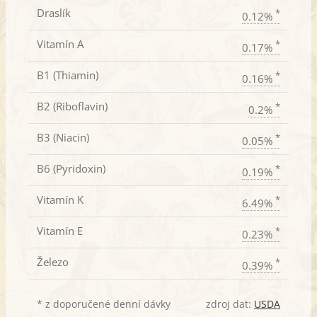
Draslík
*
0.12%
Vitamín A
*
0.17%
B1 (Thiamin)
*
0.16%
B2 (Riboflavin)
*
0.2%
B3 (Niacin)
*
0.05%
B6 (Pyridoxin)
*
0.19%
Vitamín K
*
6.49%
Vitamín E
*
0.23%
Železo
*
0.39%
* z doporučené denní dávky
zdroj dat:
USDA