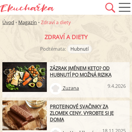
Úvod
•
Magazín
•
Zdraví a diety
ZDRAVÍ A DIETY
Podtémata:
Hubnutí
ZÁZRAK JMÉNEM KETO? OD
HUBNUTÍ PO MOŽNÁ RIZIKA
9.4.2026
Zuzana
PROTEINOVÉ SVAČINKY ZA
ZLOMEK CENY. VYROBTE SI JE
DOMA
18.11.2025