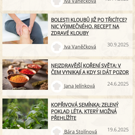
Iva Vaněčková
BOLESTI KLOUBŮ JIŽ PO TŘICÍTCE?
NIC VÝJIMEČNÉHO. RECEPT NA
ZDRAVÉ KLOUBY
30.9.2025
Iva Vaněčková
NEJZDRAVĚJŠÍ KOŘENÍ SVĚTA: V
ČEM VYNIKAJÍ A KDY SI DÁT POZOR
24.6.2025
Jana Jelínková
KOPŘIVOVÁ SEMÍNKA: ZELENÝ
POKLAD LÉTA, KTERÝ MOŽNÁ
PŘEHLÍŽÍTE
19.6.2025
Bára Stolínová