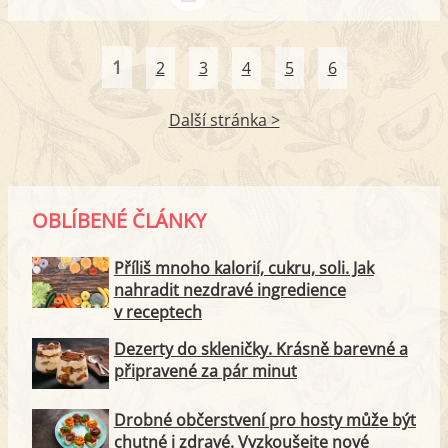
1
2
3
4
5
6
Další stránka >
OBLÍBENÉ ČLÁNKY
Příliš mnoho kalorií, cukru, soli. Jak
nahradit nezdravé ingredience
v receptech
Dezerty do skleničky. Krásně barevné a
připravené za pár minut
Drobné občerstvení pro hosty může být
chutné i zdravé. Vyzkoušejte nové