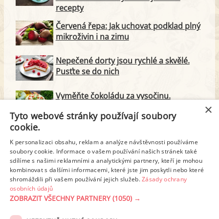
recepty
Červená řepa: Jak uchovat podklad plný
mikroživin i na zimu
Nepečené dorty jsou rychlé a skvělé.
Pusťte se do nich
Vyměňte čokoládu za vysočinu.
Připravte na oslavu slaný dort
×
Tyto webové stránky používají soubory
cookie.
Citrony došly? Netvařte se kysele,
v receptech je můžete nahradit
K personalizaci obsahu, reklam a analýze návštěvnosti používáme
soubory cookie. Informace o vašem používání našich stránek také
sdílíme s našimi reklamními a analytickými partnery, kteří je mohou
Nemusí to být jen kečup: Jak zpracovat
kombinovat s dalšími informacemi, které jste jim poskytli nebo které
úrodu rajčat
shromáždili při vašem používání jejich služeb.
Zásady ochrany
osobních údajů
ZOBRAZIT VŠECHNY PARTNERY
(1050) →