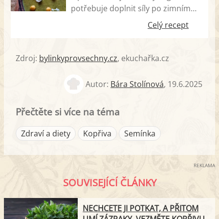
potřebuje doplnit síly po zimním
období. Pokud vám vaše zahrádka
Celý recept
či blízké okolí nabízí možnost sběru
kopřiv, můžete vyzkoušet tuto
krémovou jarní polévku, která je
Zdroj:
bylinkyprovsechny.cz
, ekuchařka.cz
vitamínovou bombou. Mrkev, celer,
brambory a mladé kopřivy.
Autor:
Bára Stolínová
,
19.6.2025
Nezvyklá kombinace, jenž opravdu
stojí za ochutnání. Jestliže v kuchyni
Přečtěte si více na téma
rádi experimentujete, pojďte tuto
netradiční jarní polévku vyzkoušet.
Zdraví a diety
Kopřiva
Semínka
REKLAMA
SOUVISEJÍCÍ ČLÁNKY
NECHCETE JI POTKAT, A PŘITOM