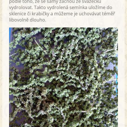
podle toho, že se samy začnou ze svazečků
vydrolovat. Takto vydrolená semínka uložíme do
sklenice či krabičky a můžeme je uchovávat téměř
libovolně dlouho.