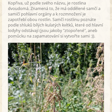
Kopřiva, už podle svého názvu, je rostlina
dvoudomá. Znamená to, že má oddělené samčí a
samičí pohlavní orgány a k rozmnožení je
zapotřebí obou rostlin. Samčí rostlinu poznáte
podle shluků bílých kulatých kvítků, které od hlavní
lodyhy odstávají (jsou jakoby "ztopořené", aneb
pomůcku na zapamatování si vytvořte sami :)).