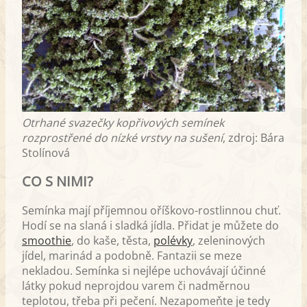
Otrhané svazečky kopřivových semínek
rozprostřené do nízké vrstvy na sušení
, zdroj: Bára
Stolínová
CO S NIMI?
Semínka mají příjemnou oříškovo-rostlinnou chuť.
Hodí se na slaná i sladká jídla. Přidat je můžete do
smoothie
, do kaše, těsta,
polévky
, zeleninových
jídel, marinád a podobně. Fantazii se meze
nekladou. Semínka si nejlépe uchovávají účinné
látky pokud neprojdou varem či nadměrnou
teplotou, třeba při pečení. Nezapomeňte je tedy