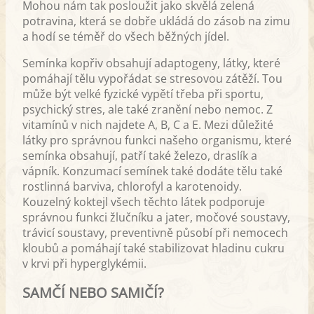
Mohou nám tak posloužit jako skvělá zelená
potravina, která se dobře ukládá do zásob na zimu
a hodí se téměř do všech běžných jídel.
Semínka kopřiv obsahují adaptogeny, látky, které
pomáhají tělu vypořádat se stresovou zátěží. Tou
může být velké fyzické vypětí třeba při sportu,
psychický stres, ale také zranění nebo nemoc. Z
vitamínů v nich najdete A, B, C a E. Mezi důležité
látky pro správnou funkci našeho organismu, které
semínka obsahují, patří také železo, draslík a
vápník. Konzumací semínek také dodáte tělu také
rostlinná barviva, chlorofyl a karotenoidy.
Kouzelný koktejl všech těchto látek podporuje
správnou funkci žlučníku a jater, močové soustavy,
trávicí soustavy, preventivně působí při nemocech
kloubů a pomáhají také stabilizovat hladinu cukru
v krvi při hyperglykémii.
SAMČÍ NEBO SAMIČÍ?