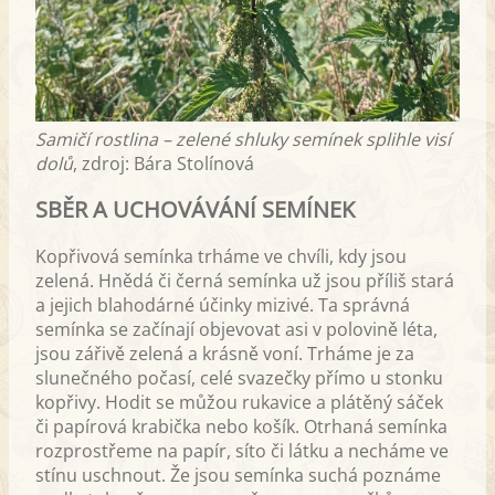
Samičí rostlina – zelené shluky semínek splihle visí
dolů
, zdroj: Bára Stolínová
SBĚR A UCHOVÁVÁNÍ SEMÍNEK
Kopřivová semínka trháme ve chvíli, kdy jsou
zelená. Hnědá či černá semínka už jsou příliš stará
a jejich blahodárné účinky mizivé. Ta správná
semínka se začínají objevovat asi v polovině léta,
jsou zářivě zelená a krásně voní. Trháme je za
slunečného počasí, celé svazečky přímo u stonku
kopřivy. Hodit se můžou rukavice a plátěný sáček
či papírová krabička nebo košík. Otrhaná semínka
rozprostřeme na papír, síto či látku a necháme ve
stínu uschnout. Že jsou semínka suchá poznáme