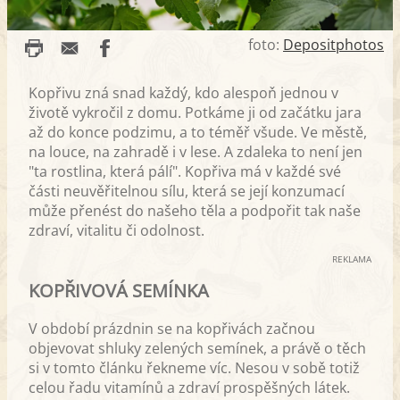
foto:
Depositphotos
Kopřivu zná snad každý, kdo alespoň jednou v
životě vykročil z domu. Potkáme ji od začátku jara
až do konce podzimu, a to téměř všude. Ve městě,
na louce, na zahradě i v lese. A zdaleka to není jen
"ta rostlina, která pálí". Kopřiva má v každé své
části neuvěřitelnou sílu, která se její konzumací
může přenést do našeho těla a podpořit tak naše
zdraví, vitalitu či odolnost.
REKLAMA
KOPŘIVOVÁ SEMÍNKA
V období prázdnin se na kopřivách začnou
objevovat shluky zelených semínek, a právě o těch
si v tomto článku řekneme víc. Nesou v sobě totiž
celou řadu vitamínů a zdraví prospěšných látek.