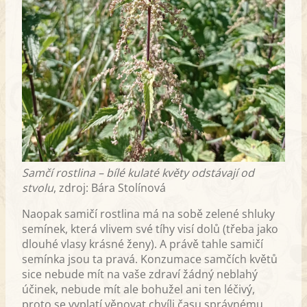
Samčí rostlina – bílé kulaté květy odstávají od
stvolu
, zdroj: Bára Stolínová
Naopak samičí rostlina má na sobě zelené shluky
semínek, která vlivem své tíhy visí dolů (třeba jako
dlouhé vlasy krásné ženy). A právě tahle samičí
semínka jsou ta pravá. Konzumace samčích květů
sice nebude mít na vaše zdraví žádný neblahý
účinek, nebude mít ale bohužel ani ten léčivý,
proto se vyplatí věnovat chvíli času správnému