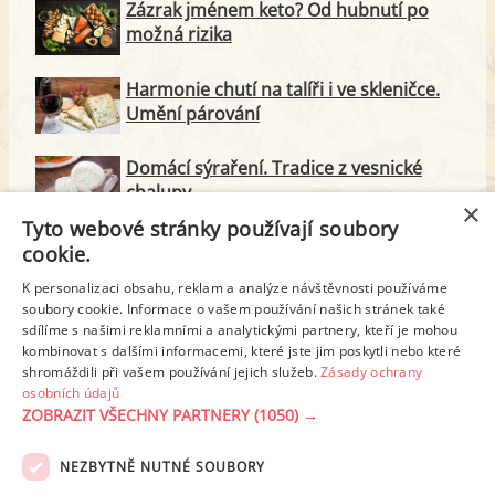
Zázrak jménem keto? Od hubnutí po
možná rizika
Harmonie chutí na talíři i ve skleničce.
Umění párování
Domácí sýraření. Tradice z vesnické
chalupy
×
Tyto webové stránky používají soubory
Majonéza jako královna teplé kuchyně
cookie.
K personalizaci obsahu, reklam a analýze návštěvnosti používáme
soubory cookie. Informace o vašem používání našich stránek také
Proteinové svačinky za zlomek ceny.
sdílíme s našimi reklamními a analytickými partnery, kteří je mohou
Vyrobte si je doma
kombinovat s dalšími informacemi, které jste jim poskytli nebo které
shromáždili při vašem používání jejich služeb.
Zásady ochrany
osobních údajů
ZOBRAZIT VŠECHNY PARTNERY
(1050) →
REKLAMA
NEZBYTNĚ NUTNÉ SOUBORY