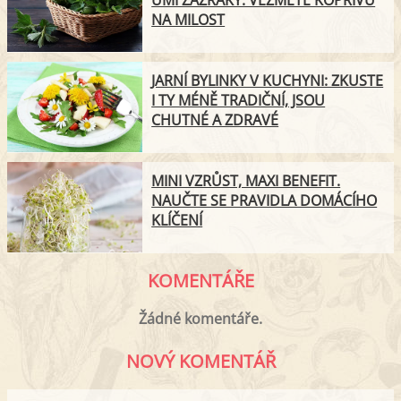
UMÍ ZÁZRAKY. VEZMĚTE KOPŘIVU
NA MILOST
JARNÍ BYLINKY V KUCHYNI: ZKUSTE
I TY MÉNĚ TRADIČNÍ, JSOU
CHUTNÉ A ZDRAVÉ
MINI VZRŮST, MAXI BENEFIT.
NAUČTE SE PRAVIDLA DOMÁCÍHO
KLÍČENÍ
KOMENTÁŘE
Žádné komentáře.
NOVÝ KOMENTÁŘ