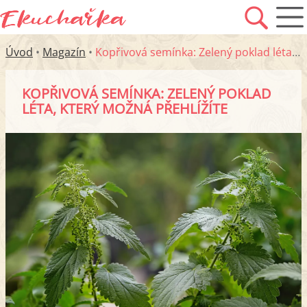
Úvod
•
Magazín
•
Kopřivová semínka: Zelený poklad léta, který možná přehlížíte
KOPŘIVOVÁ SEMÍNKA: ZELENÝ POKLAD
LÉTA, KTERÝ MOŽNÁ PŘEHLÍŽÍTE