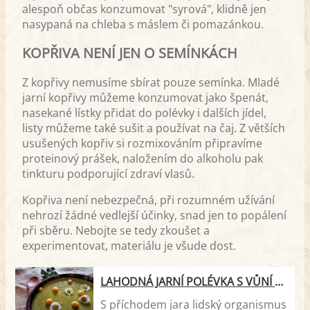
alespoň občas konzumovat "syrová", klidně jen
nasypaná na chleba s máslem či pomazánkou.
KOPŘIVA NENÍ JEN O SEMÍNKÁCH
Z kopřivy nemusíme sbírat pouze semínka. Mladé
jarní kopřivy můžeme konzumovat jako špenát,
nasekané lístky přidat do polévky i dalších jídel,
listy můžeme také sušit a používat na čaj. Z větších
usušených kopřiv si rozmixováním připravíme
proteinový prášek, naložením do alkoholu pak
tinkturu podporující zdraví vlasů.
Kopřiva není nebezpečná, při rozumném užívání
nehrozí žádné vedlejší účinky, snad jen to popálení
při sběru. Nebojte se tedy zkoušet a
experimentovat, materiálu je všude dost.
LAHODNÁ JARNÍ POLÉVKA S VŮNÍ KOPŘIV
S příchodem jara lidský organismus