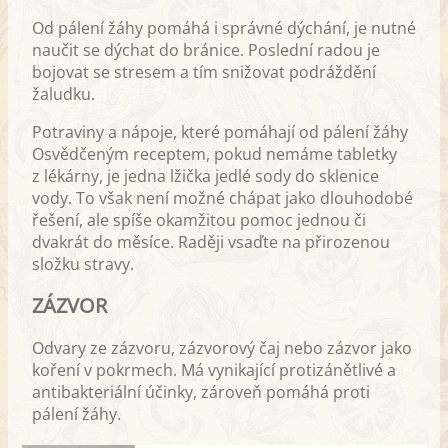
Od pálení žáhy pomáhá i správné dýchání, je nutné
naučit se dýchat do bránice. Poslední radou je
bojovat se stresem a tím snižovat podráždění
žaludku.
Potraviny a nápoje, které pomáhají od pálení žáhy
Osvědčeným receptem, pokud nemáme tabletky
z lékárny, je jedna lžička jedlé sody do sklenice
vody. To však není možné chápat jako dlouhodobé
řešení, ale spíše okamžitou pomoc jednou či
dvakrát do měsíce. Raději vsaďte na přirozenou
složku stravy.
ZÁZVOR
Odvary ze zázvoru, zázvorový čaj nebo zázvor jako
koření v pokrmech. Má vynikající protizánětlivé a
antibakteriální účinky, zároveň pomáhá proti
pálení žáhy.