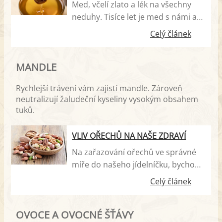
Med, včelí zlato a lék na všechny
neduhy. Tisíce let je med s námi a
pomáhá při léčbě kašle,
Celý článek
žaludečních vředů i nespavosti. Co
vše byste měli vědět o slaďounké
MANDLE
dávce přírodního léčiva?
Rychlejší trávení vám zajistí mandle. Zároveň
neutralizují žaludeční kyseliny vysokým obsahem
tuků.
VLIV OŘECHŮ NA NAŠE ZDRAVÍ
Na zařazování ořechů ve správné
míře do našeho jídelníčku, bychom
určitě neměli zapomínat. Ochudili
Celý článek
bychom se tak o spoustu důležitých
vitamínů, minerálů a dalších
OVOCE A OVOCNÉ ŠŤÁVY
prospěšných prvků.