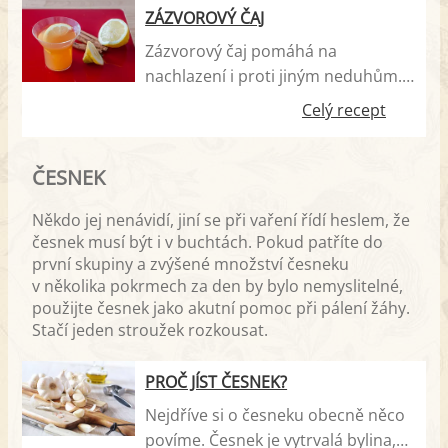
ZÁZVOROVÝ ČAJ
Zázvorový čaj pomáhá na
nachlazení i proti jiným neduhům.
Když překonáte mírně štiplavou
Celý recept
chuť, dostáváte téměř všelék plný
blahodárných složek. Prospívá
ČESNEK
kostem, zubům i pokožce.
Někdo jej nenávidí, jiní se při vaření řídí heslem, že
česnek musí být i v buchtách. Pokud patříte do
první skupiny a zvýšené množství česneku
v několika pokrmech za den by bylo nemyslitelné,
použijte česnek jako akutní pomoc při pálení žáhy.
Stačí jeden stroužek rozkousat.
PROČ JÍST ČESNEK?
Nejdříve si o česneku obecně něco
povíme. Česnek je vytrvalá bylina,