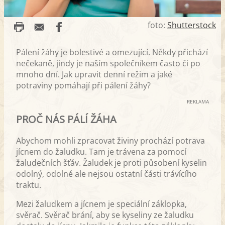
foto:
Shutterstock
Pálení žáhy je bolestivé a omezující. Někdy přichází
nečekaně, jindy je naším společníkem často či po
mnoho dní. Jak upravit denní režim a jaké
potraviny pomáhají při pálení žáhy?
REKLAMA
PROČ NÁS PÁLÍ ŽÁHA
Abychom mohli zpracovat živiny prochází potrava
jícnem do žaludku. Tam je trávena za pomocí
žaludečních šťáv. Žaludek je proti působení kyselin
odolný, odolné ale nejsou ostatní části trávícího
traktu.
Mezi žaludkem a jícnem je speciální záklopka,
svěrač. Svěrač brání, aby se kyseliny ze žaludku