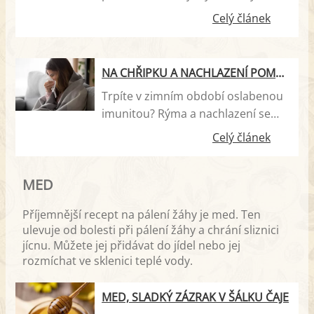
řadící se do čeledi amarylkovitých, a
Celý článek
pěstuje se vysazováním
jednotlivých stroužků na jaře či na
podzim. Pochází ze střední Asie,
NA CHŘIPKU A NACHLAZENÍ POMŮŽE ČAJ Z RÝMOVNÍKU, ČESNEK NEBO HLÍVA ÚSTŘIČNÁ
původní vlastí je Mongolsko a
Trpíte v zimním období oslabenou
Kirgizské stepi, odtud putoval do
imunitou? Rýma a nachlazení se
Číny. Ve velkém se pěstoval také v
vám většinou nevyhnou a vy k léčbě
Egyptě, Řecku i Římě. Česnek se
Celý článek
užíváte farmaceutické produkty,
vyznačuje charakteristickým aroma,
které nejsou zrovna nejlevnější?
způsobeným silicí, která se nazývá
MED
Nenechávejte peníze v lékárnách za
alliin.
doplňky s vitaminy, které najdete
Příjemnější recept na pálení žáhy je med. Ten
doma v originálním a na vitamíny
ulevuje od bolesti při pálení žáhy a chrání sliznici
mnohem bohatším balení.
jícnu. Můžete jej přidávat do jídel nebo jej
rozmíchat ve sklenici teplé vody.
MED, SLADKÝ ZÁZRAK V ŠÁLKU ČAJE