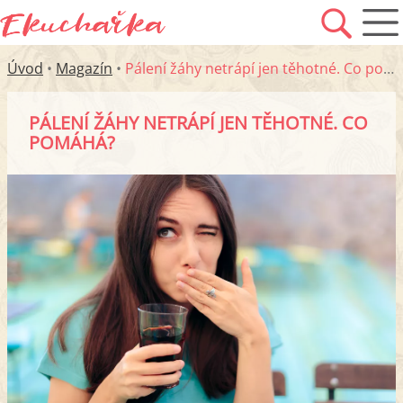
Úvod
•
Magazín
•
Pálení žáhy netrápí jen těhotné. Co pomáhá?
PÁLENÍ ŽÁHY NETRÁPÍ JEN TĚHOTNÉ. CO
POMÁHÁ?