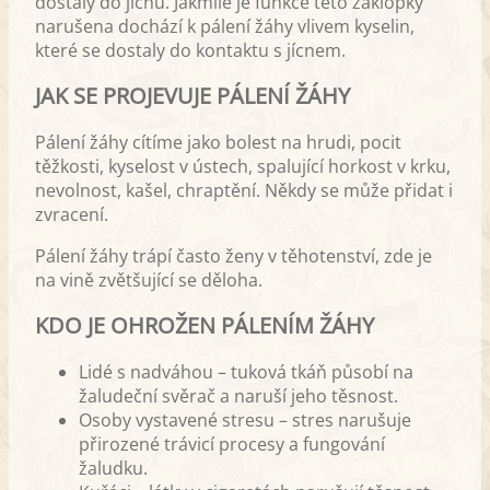
dostaly do jícnu. Jakmile je funkce této záklopky
narušena dochází k pálení žáhy vlivem kyselin,
které se dostaly do kontaktu s jícnem.
JAK SE PROJEVUJE PÁLENÍ ŽÁHY
Pálení žáhy cítíme jako bolest na hrudi, pocit
těžkosti, kyselost v ústech, spalující horkost v krku,
nevolnost, kašel, chraptění. Někdy se může přidat i
zvracení.
Pálení žáhy trápí často ženy v těhotenství, zde je
na vině zvětšující se děloha.
KDO JE OHROŽEN PÁLENÍM ŽÁHY
Lidé s nadváhou – tuková tkáň působí na
žaludeční svěrač a naruší jeho těsnost.
Osoby vystavené stresu – stres narušuje
přirozené trávicí procesy a fungování
žaludku.