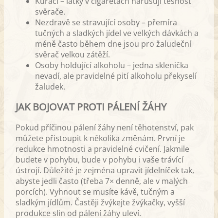
Kuřáci – látky v cigaretách narušují těsnost
svěrače.
Nezdravě se stravující osoby – přemíra
tučných a sladkých jídel ve velkých dávkách a
méně často během dne jsou pro žaludeční
svěrač velkou zátěží.
Osoby holdující alkoholu – jedna sklenička
nevadí, ale pravidelné pití alkoholu překyselí
žaludek.
JAK BOJOVAT PROTI PÁLENÍ ŽÁHY
Pokud příčinou pálení žáhy není těhotenství, pak
můžete přistoupit k několika změnám. První je
redukce hmotnosti a pravidelné cvičení. Jakmile
budete v pohybu, bude v pohybu i vaše trávící
ústrojí. Důležité je zejména upravit jídelníček tak,
abyste jedli často (třeba 7× denně, ale v malých
porcích). Vyhnout se musíte kávě, tučným a
sladkým jídlům. Častěji žvýkejte žvýkačky, vyšší
produkce slin od pálení žáhy uleví.