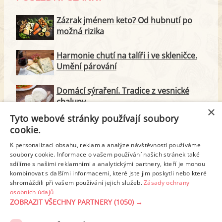
Zázrak jménem keto? Od hubnutí po
možná rizika
Harmonie chutí na talíři i ve skleničce.
Umění párování
Domácí sýraření. Tradice z vesnické
chalupy
×
Tyto webové stránky používají soubory
Majonéza jako královna teplé kuchyně
cookie.
K personalizaci obsahu, reklam a analýze návštěvnosti používáme
soubory cookie. Informace o vašem používání našich stránek také
Proteinové svačinky za zlomek ceny.
sdílíme s našimi reklamními a analytickými partnery, kteří je mohou
Vyrobte si je doma
kombinovat s dalšími informacemi, které jste jim poskytli nebo které
shromáždili při vašem používání jejich služeb.
Zásady ochrany
osobních údajů
ZOBRAZIT VŠECHNY PARTNERY
(1050) →
REKLAMA