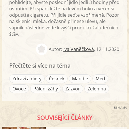
pohlídejte, abyste poslední jídlo jedli 3 hodiny před
množství enzymů, vitamínů,
usnutím. Při spaní ležte na levém boku a večer si
minerálů, chlorofylu, vlákniny a
odpusťte cigaretu. Při jídle seďte vzpřímeně. Pozor
dalších důležitých látek, které se
na sklenici mléka, dočasně přinese úlevu, ale
starají jak o fyzickou, tak psychickou
vápník následně vede k vyšší produkci žaludečních
stránku našeho těla.
šťáv.
Autor:
Iva Vaněčková
,
12.11.2020
Přečtěte si více na téma
Zdraví a diety
Česnek
Mandle
Med
Ovoce
Pálení žáhy
Zázvor
Zelenina
REKLAMA
SOUVISEJÍCÍ ČLÁNKY