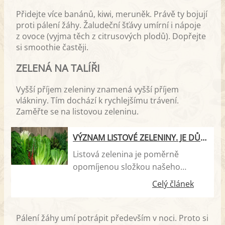
Přidejte více banánů, kiwi, meruněk. Právě ty bojují
proti pálení žáhy. Žaludeční šťávy umírní i nápoje
z ovoce (vyjma těch z citrusových plodů). Dopřejte
si smoothie častěji.
ZELENÁ NA TALÍŘI
Vyšší příjem zeleniny znamená vyšší příjem
vlákniny. Tím dochází k rychlejšímu trávení.
Zaměřte se na listovou zeleninu.
VÝZNAM LISTOVÉ ZELENINY. JE DŮLEŽITÁ A KOLIK BYCHOM JI MĚLI SNÍST?
Listová zelenina je poměrně
opomíjenou složkou našeho
jídelníčku, i když v posledních letech
Celý článek
se to možná trochu zlepšuje. Což je
pro nás velice dobře, jelikož listová
zelenina nabízí nepřeberné
Pálení žáhy umí potrápit především v noci. Proto si