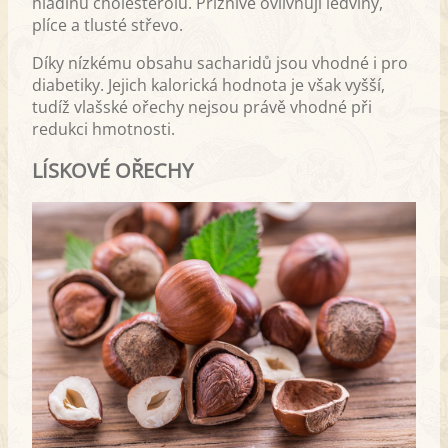
hladinu cholesterolu. Příznivě ovlivňují ledviny,
plíce a tlusté střevo.
Díky nízkému obsahu sacharidů jsou vhodné i pro
diabetiky. Jejich kalorická hodnota je však vyšší,
tudíž vlašské ořechy nejsou právě vhodné při
redukci hmotnosti.
LÍSKOVÉ OŘECHY