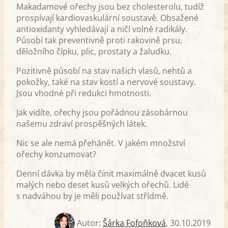
Makadamové ořechy jsou bez cholesterolu, tudíž
prospívají kardiovaskulární soustavě. Obsažené
antioxidanty vyhledávají a ničí volné radikály.
Působí tak preventivně proti rakovině prsu,
děložního čípku, plic, prostaty a žaludku.
Pozitivně působí na stav našich vlasů, nehtů a
pokožky, také na stav kostí a nervové soustavy.
Jsou vhodné při redukci hmotnosti.
Jak vidíte, ořechy jsou pořádnou zásobárnou
našemu zdraví prospěšných látek.
Nic se ale nemá přehánět. V jakém množství
ořechy konzumovat?
Denní dávka by měla činit maximálně dvacet kusů
malých nebo deset kusů velkých ořechů. Lidé
s nadváhou by je měli používat střídmě.
Autor:
Šárka Fofoňková
,
30.10.2019