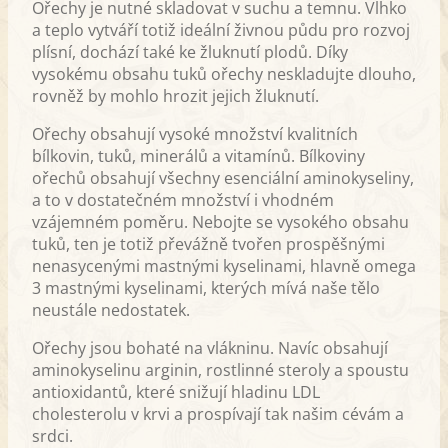
Ořechy je nutné skladovat v suchu a temnu. Vlhko
a teplo vytváří totiž ideální živnou půdu pro rozvoj
plísní, dochází také ke žluknutí plodů. Díky
vysokému obsahu tuků ořechy neskladujte dlouho,
rovněž by mohlo hrozit jejich žluknutí.
Ořechy obsahují vysoké množství kvalitních
bílkovin, tuků, minerálů a vitamínů. Bílkoviny
ořechů obsahují všechny esenciální aminokyseliny,
a to v dostatečném množství i vhodném
vzájemném poměru. Nebojte se vysokého obsahu
tuků, ten je totiž převážně tvořen prospěšnými
nenasycenými mastnými kyselinami, hlavně omega
3 mastnými kyselinami, kterých mívá naše tělo
neustále nedostatek.
Ořechy jsou bohaté na vlákninu. Navíc obsahují
aminokyselinu arginin, rostlinné steroly a spoustu
antioxidantů, které snižují hladinu LDL
cholesterolu v krvi a prospívají tak našim cévám a
srdci.