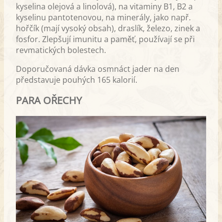
kyselina olejová a linolová), na vitaminy B1, B2 a
kyselinu pantotenovou, na minerály, jako např.
hořčík (mají vysoký obsah), draslík, železo, zinek a
fosfor. Zlepšují imunitu a paměť, používají se při
revmatických bolestech.
Doporučovaná dávka osmnáct jader na den
představuje pouhých 165 kalorií.
PARA OŘECHY