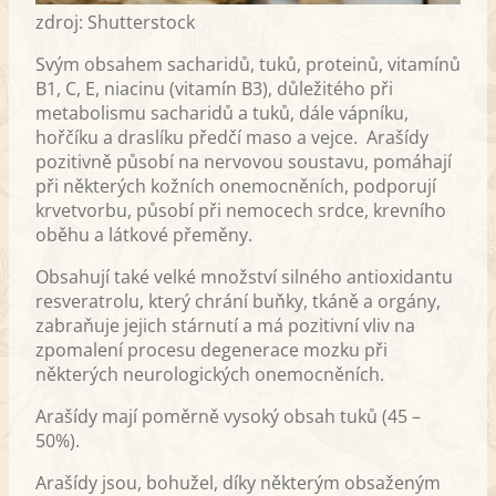
zdroj: Shutterstock
Svým obsahem sacharidů, tuků, proteinů, vitamínů
B1, C, E, niacinu (vitamín B3), důležitého při
metabolismu sacharidů a tuků, dále vápníku,
hořčíku a draslíku předčí maso a vejce. Arašídy
pozitivně působí na nervovou soustavu, pomáhají
při některých kožních onemocněních, podporují
krvetvorbu, působí při nemocech srdce, krevního
oběhu a látkové přeměny.
Obsahují také velké množství silného antioxidantu
resveratrolu, který chrání buňky, tkáně a orgány,
zabraňuje jejich stárnutí a má pozitivní vliv na
zpomalení procesu degenerace mozku při
některých neurologických onemocněních.
Arašídy mají poměrně vysoký obsah tuků (45 –
50%).
Arašídy jsou, bohužel, díky některým obsaženým