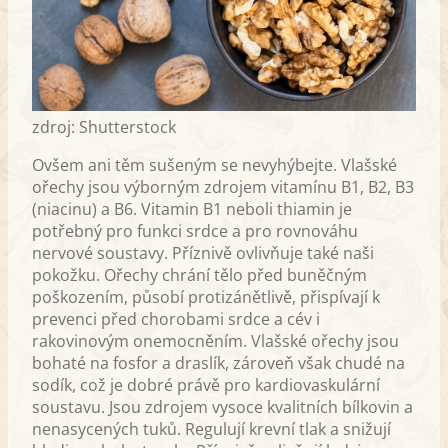
zdroj: Shutterstock
Ovšem ani těm sušeným se nevyhýbejte. Vlašské
ořechy jsou výborným zdrojem vitamínu B1, B2, B3
(niacinu) a B6. Vitamin B1 neboli thiamin je
potřebný pro funkci srdce a pro rovnováhu
nervové soustavy. Příznivě ovlivňuje také naši
pokožku. Ořechy chrání tělo před buněčným
poškozením, působí protizánětlivě, přispívají k
prevenci před chorobami srdce a cév i
rakovinovým onemocněním. Vlašské ořechy jsou
bohaté na fosfor a draslík, zároveň však chudé na
sodík, což je dobré právě pro kardiovaskulární
soustavu. Jsou zdrojem vysoce kvalitních bílkovin a
nenasycených tuků. Regulují krevní tlak a snižují