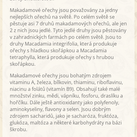
Makadamové ořechy jsou považovány za jedny
nejlepších ořechů na světě. Po celém světě se
pěstuje asi 7 druhů makadamových ořechů, ale jen
2 z nich jsou jedlé. Tyto jedlé druhy jsou pěstovány
v zahradnických farmách po celém světě. Jsou to
druhy Macadamia integrifolia, která produkuje
ořechy s hladkou skořápkou a Macadamia
tetraphylla, která produkuje ořechy s hrubou
skořápkou.
Makadamové ořechy jsou bohatým zdrojem
vitaminu A, železa, bílkovin, thiaminu, riboflavinu,
niacinu a folátů (vitamín B9). Obsahují také malé
množství zinku, mědi, vápníku, fosforu, draslíku a
hořčíku. Dále ještě antioxidanty jako polyfenoly,
aminokyseliny, flavony a selen. Jsou dobrým
zdrojem sacharidů, jako je sacharóza, fruktóza,
glukóza, maltóza a některé karbohydráty na bázi
škrobu.