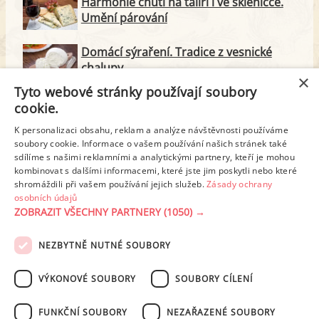
Harmonie chutí na talíři i ve skleničce.
Umění párování
Domácí sýraření. Tradice z vesnické
chalupy
×
Tyto webové stránky používají soubory
Majonéza jako královna teplé kuchyně
cookie.
K personalizaci obsahu, reklam a analýze návštěvnosti používáme
soubory cookie. Informace o vašem používání našich stránek také
Proteinové svačinky za zlomek ceny.
sdílíme s našimi reklamními a analytickými partnery, kteří je mohou
Vyrobte si je doma
kombinovat s dalšími informacemi, které jste jim poskytli nebo které
shromáždili při vašem používání jejich služeb.
Zásady ochrany
osobních údajů
ZOBRAZIT VŠECHNY PARTNERY
(1050) →
REKLAMA
NEZBYTNĚ NUTNÉ SOUBORY
PODMÍNKY UŽITÍ
ZÁSADY OCHRANY OSOBNÍCH ÚDAJŮ
KONTAKT
VÝKONOVÉ SOUBORY
SOUBORY CÍLENÍ
NASTAVENÍ COOKIES
FUNKČNÍ SOUBORY
NEZAŘAZENÉ SOUBORY