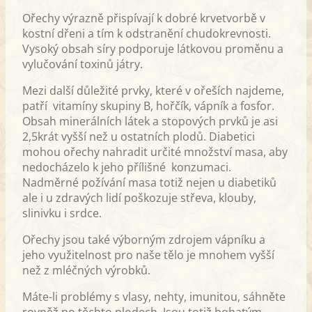
Ořechy výrazně přispívají k dobré krvetvorbě v
kostní dřeni a tím k odstranění chudokrevnosti.
Vysoký obsah síry podporuje látkovou proměnu a
vylučování toxinů játry.
Mezi další důležité prvky, které v ořeších najdeme,
patří vitamíny skupiny B, hořčík, vápník a fosfor.
Obsah minerálních látek a stopových prvků je asi
2,5krát vyšší než u ostatních plodů. Diabetici
mohou ořechy nahradit určité množství masa, aby
nedocházelo k jeho přílišné konzumaci.
Nadměrné požívání masa totiž nejen u diabetiků
ale i u zdravých lidí poškozuje střeva, klouby,
slinivku i srdce.
Ořechy jsou také výborným zdrojem vápníku a
jeho využitelnost pro naše tělo je mnohem vyšší
než z mléčných výrobků.
Máte-li problémy s vlasy, nehty, imunitou, sáhněte
rovněž po těchto plodech. Jsou totiž bohatým