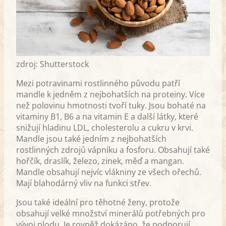
zdroj: Shutterstock
Mezi potravinami rostlinného původu patří
mandle k jedněm z nejbohatších na proteiny. Více
než polovinu hmotnosti tvoří tuky. Jsou bohaté na
vitaminy B1, B6 a na vitamin E a další látky, které
snižují hladinu LDL, cholesterolu a cukru v krvi.
Mandle jsou také jedním z nejbohatších
rostlinných zdrojů vápníku a fosforu. Obsahují také
hořčík, draslík, železo, zinek, měď a mangan.
Mandle obsahují nejvíc vlákniny ze všech ořechů.
Mají blahodárný vliv na funkci střev.
Jsou také ideální pro těhotné ženy, protože
obsahují velké množství minerálů potřebných pro
vývoj plodu. Je rovněž dokázáno, že podporují