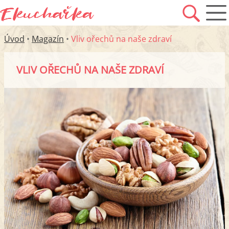
Úvod
•
Magazín
•
Vliv ořechů na naše zdraví
VLIV OŘECHŮ NA NAŠE ZDRAVÍ