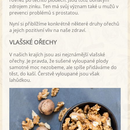
zdrojem zinku. Ten má svůj význam také u mužů v
prevenci problémů s prostatou.
Nyní si přiblížíme konkrétně některé druhy ořechů
a jejich pozitivní vliv na naše zdraví.
VLAŠSKÉ OŘECHY
V našich krajích jsou asi nejznámější vlašské
ořechy. Je pravda, že sušené vyloupané plody
samotné moc nezobeme, ale spíše přidáváme do
těst, do kaší. Čerstvě vyloupané jsou však
lahůdkou.