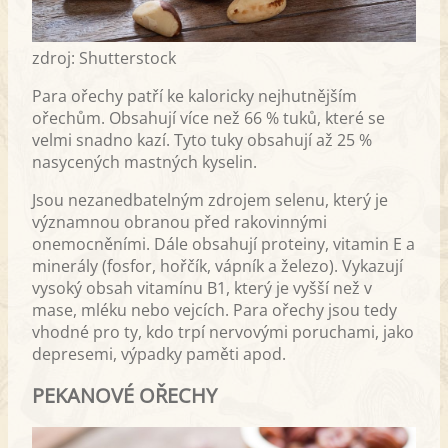
zdroj: Shutterstock
Para ořechy patří ke kaloricky nejhutnějším
ořechům. Obsahují více než 66 % tuků, které se
velmi snadno kazí. Tyto tuky obsahují až 25 %
nasycených mastných kyselin.
Jsou nezanedbatelným zdrojem selenu, který je
významnou obranou před rakovinnými
onemocněními. Dále obsahují proteiny, vitamin E a
minerály (fosfor, hořčík, vápník a železo). Vykazují
vysoký obsah vitamínu B1, který je vyšší než v
mase, mléku nebo vejcích. Para ořechy jsou tedy
vhodné pro ty, kdo trpí nervovými poruchami, jako
depresemi, výpadky paměti apod.
PEKANOVÉ OŘECHY