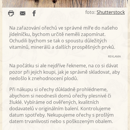
foto:
Shutterstock
Na zařazování ořechů ve správné míře do našeho
jídelníčku, bychom určitě neměli zapomínat.
Ochudili bychom se tak o spoustu důležitých
vitamínů, minerálů a dalších prospěšných prvků.
REKLAMA
Na počátku si ale nejdříve řekneme, na co si dávat
pozor při jejich koupi, jak je správně skladovat, aby
nedošlo k znehodnocení plodů.
Při nákupu si ořechy důkladně prohlédneme,
abychom si neodnesli domů ořechy plesnivé či
žluklé. Vybíráme od ověřených, kvalitních
dodavatelů v originálním balení. Kontrolujeme
datum spotřeby. Nekupujeme ořechy s prošlým
datem trvanlivosti nebo s poškozeným obalem.