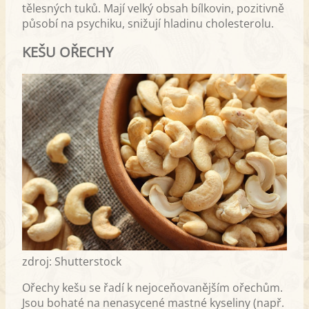
tělesných tuků. Mají velký obsah bílkovin, pozitivně
působí na psychiku, snižují hladinu cholesterolu.
KEŠU OŘECHY
zdroj: Shutterstock
Ořechy kešu se řadí k nejoceňovanějším ořechům.
Jsou bohaté na nenasycené mastné kyseliny (např.