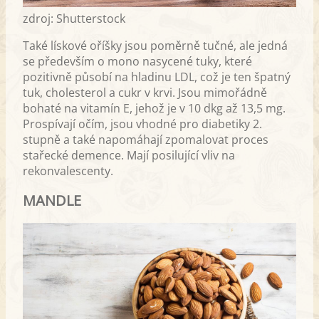
zdroj: Shutterstock
Také lískové oříšky jsou poměrně tučné, ale jedná
se především o mono nasycené tuky, které
pozitivně působí na hladinu LDL, což je ten špatný
tuk, cholesterol a cukr v krvi. Jsou mimořádně
bohaté na vitamín E, jehož je v 10 dkg až 13,5 mg.
Prospívají očím, jsou vhodné pro diabetiky 2.
stupně a také napomáhají zpomalovat proces
stařecké demence. Mají posilující vliv na
rekonvalescenty.
MANDLE