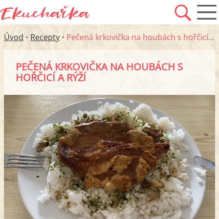
Úvod
•
Recepty
•
Pečená krkovička na houbách s hořčicí a rýží
PEČENÁ KRKOVIČKA NA HOUBÁCH S
HOŘČICÍ A RÝŽÍ