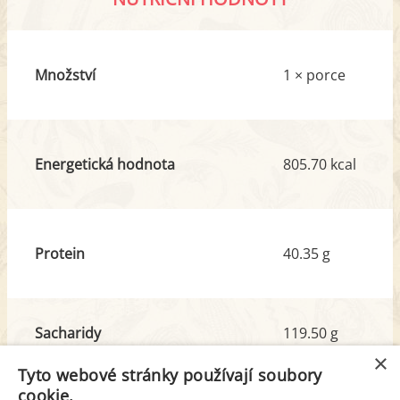
Množství
1 × porce
Energetická hodnota
805.70 kcal
Protein
40.35 g
Sacharidy
119.50 g
z toho cukr
0.40 g
×
Tyto webové stránky používají soubory
cookie.