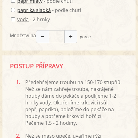
pepř mletý
- podle chuti
paprika sladká
- podle chuti
voda
- 2 hrnky
Množství na
−
+
porce
POSTUP PŘÍPRAVY
1.
Předehřejeme troubu na 150-170 stupňů.
Než se nám zahřeje trouba, nakrájené
houby dáme do pekáče a podlijeme 1-2
hrnky vody. Okořeníme krkovici (sůl,
pepř, paprika), položíme do pekáče na
houby a potřeme krkovici hořčicí.
Pečeme 1,5 - 2 hodiny.
2.
Než se maso upeče, uvaříme rýži.