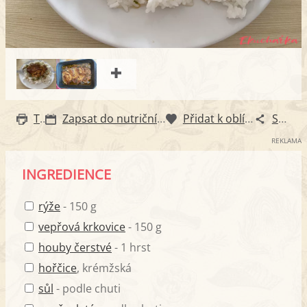
Tisk
Zapsat do nutričního diáře
Přidat k oblíbeným
Sdílet
REKLAMA
INGREDIENCE
rýže
- 150 g
vepřová krkovice
- 150 g
houby čerstvé
- 1 hrst
hořčice
, krémžská
sůl
- podle chuti