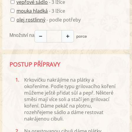
vepřové sádlo
- 3 lžíce
mouka hladká
- 3 lžíce
olej rostlinný
- podle potřeby
Množství na
−
+
porce
POSTUP PŘÍPRAVY
1.
Krkovičku nakrájíme na plátky a
okořeníme. Podle typu grilovacího koření
můžeme ještě přidat sůl a pepř. Některé
směsi mají více soli a stačí jen grilovací
koření. Dáme pekáč na plotnu,
rozehřejeme sádlo a dáme restovat
nakrájenou cibuli.
2.
Na orestovanou cibuli dáme plátky