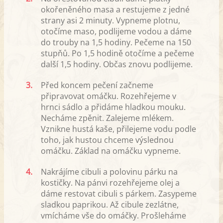
okořeněného masa a restujeme z jedné
strany asi 2 minuty. Vypneme plotnu,
otočíme maso, podlijeme vodou a dáme
do trouby na 1,5 hodiny. Pečeme na 150
stupňů. Po 1,5 hodině otočíme a pečeme
další 1,5 hodiny. Občas znovu podlijeme.
3.
Před koncem pečení začneme
připravovat omáčku. Rozehřejeme v
hrnci sádlo a přidáme hladkou mouku.
Necháme zpěnit. Zalejeme mlékem.
Vznikne hustá kaše, přilejeme vodu podle
toho, jak hustou chceme výslednou
omáčku. Základ na omáčku vypneme.
4.
Nakrájíme cibuli a polovinu párku na
kostičky. Na pánvi rozehřejeme olej a
dáme restovat cibuli s párkem. Zasypeme
sladkou paprikou. Až cibule zezlátne,
vmícháme vše do omáčky. Prošleháme