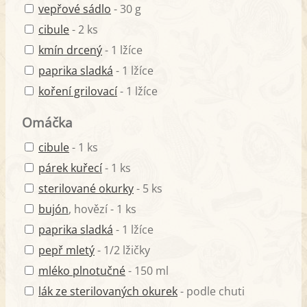
vepřové sádlo
- 30 g
cibule
- 2 ks
kmín drcený
- 1 lžíce
paprika sladká
- 1 lžíce
koření grilovací
- 1 lžíce
Omáčka
cibule
- 1 ks
párek kuřecí
- 1 ks
sterilované okurky
- 5 ks
bujón
, hovězí - 1 ks
paprika sladká
- 1 lžíce
pepř mletý
- 1/2 lžičky
mléko plnotučné
- 150 ml
lák ze sterilovaných okurek
- podle chuti