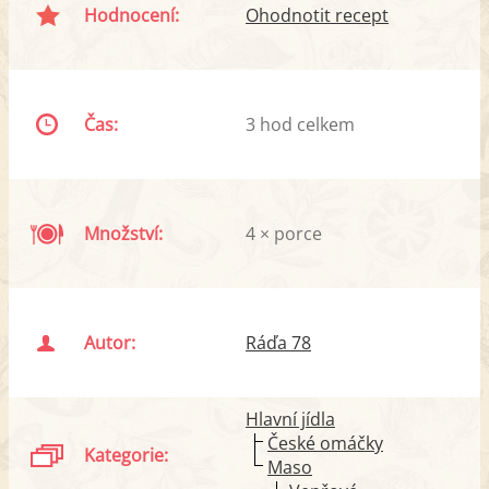
Hodnocení:
Ohodnotit recept
Čas:
3 hod celkem
Množství:
4 × porce
Autor:
Ráďa 78
Hlavní jídla
České omáčky
Kategorie:
Maso