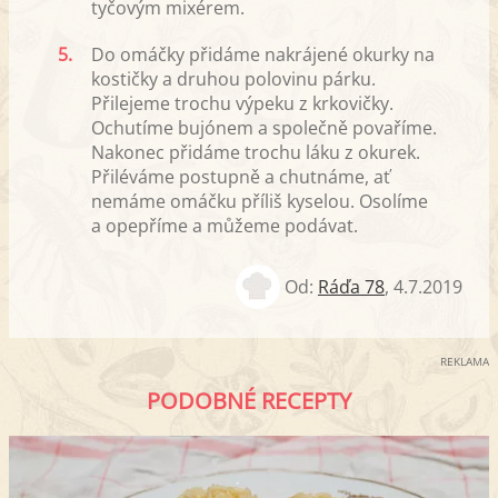
tyčovým mixérem.
5.
Do omáčky přidáme nakrájené okurky na
kostičky a druhou polovinu párku.
Přilejeme trochu výpeku z krkovičky.
Ochutíme bujónem a společně povaříme.
Nakonec přidáme trochu láku z okurek.
Přiléváme postupně a chutnáme, ať
nemáme omáčku příliš kyselou. Osolíme
a opepříme a můžeme podávat.
Od:
Ráďa 78
,
4.7.2019
REKLAMA
PODOBNÉ RECEPTY