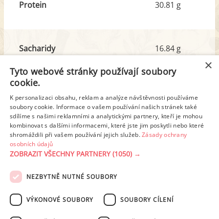
Protein
30.81 g
Sacharidy
16.84 g
z toho cukr
7.10 g
×
Tyto webové stránky používají soubory
cookie.
Tuk
35.11 g
K personalizaci obsahu, reklam a analýze návštěvnosti používáme
z toho nas. mastné kyseliny
11.95 g
soubory cookie. Informace o vašem používání našich stránek také
sdílíme s našimi reklamními a analytickými partnery, kteří je mohou
kombinovat s dalšími informacemi, které jste jim poskytli nebo které
shromáždili při vašem používání jejich služeb.
Zásady ochrany
Detailní rozpis
osobních údajů
ZOBRAZIT VŠECHNY PARTNERY
(1050) →
REKLAMA
NEZBYTNĚ NUTNÉ SOUBORY
PODMÍNKY UŽITÍ
ZÁSADY OCHRANY OSOBNÍCH ÚDAJŮ
KONTAKT
VÝKONOVÉ SOUBORY
SOUBORY CÍLENÍ
NASTAVENÍ COOKIES