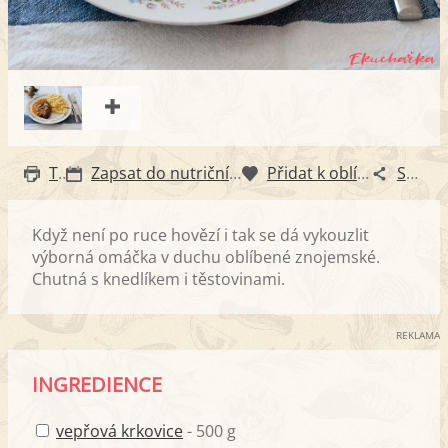
Tisk
Zapsat do nutričního diáře
Přidat k oblíbeným
Sdílet
Když není po ruce hovězí i tak se dá vykouzlit
výborná omáčka v duchu oblíbené znojemské.
Chutná s knedlíkem i těstovinami.
REKLAMA
INGREDIENCE
vepřová krkovice
- 500 g