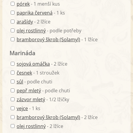
pórek
- 1 menší kus
paprika červená
- 1 ks
arašídy
- 2 lžíce
olej rostlinný
- podle potřeby
bramborový škrob (Solamyl)
- 1 lžíce
Marináda
sojová omáčka
- 2 lžíce
česnek
- 1 stroužek
sůl
- podle chuti
pepř mletý
- podle chuti
zázvor mletý
- 1/2 lžičky
vejce
- 1 ks
bramborový škrob (Solamyl)
- 2 lžíce
olej rostlinný
- 2 lžíce