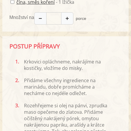
čína, směs koření
- 1 lžička
Množství na
−
+
porce
POSTUP PŘÍPRAVY
1.
Krkovici opláchneme, nakrájíme na
kostičky, vložíme do misky.
2.
Přidáme všechny ingredience na
marinádu, dobře promícháme a
necháme co nejdéle odležet.
3.
Rozehřejeme si olej na pánvi, zprudka
maso opečeme do zlatova. Přidáme
očištěný nakrájený pórek, omytou
nakrájenou papriku, arašídy a krátce