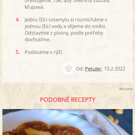
orestujeme. Tak, aby zelenina zůstala
křupavá.
4.
Jednu lžíci solamylu si rozmícháme s
jednou lžící vody a vlijeme do směsi.
Odstavíme z plotny, podle potřeby
dochutíme.
5.
Podáváme s rýží.
Od:
Petuler
,
10.2.2022
REKLAMA
PODOBNÉ RECEPTY