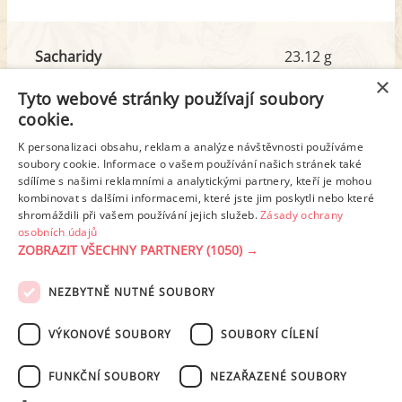
Sacharidy
23.12 g
z toho cukr
5.90 g
×
Tyto webové stránky používají soubory
cookie.
Tuk
39.19 g
K personalizaci obsahu, reklam a analýze návštěvnosti používáme
z toho nas. mastné kyseliny
7.59 g
soubory cookie. Informace o vašem používání našich stránek také
sdílíme s našimi reklamními a analytickými partnery, kteří je mohou
kombinovat s dalšími informacemi, které jste jim poskytli nebo které
shromáždili při vašem používání jejich služeb.
Zásady ochrany
Detailní rozpis
osobních údajů
ZOBRAZIT VŠECHNY PARTNERY
(1050) →
REKLAMA
NEZBYTNĚ NUTNÉ SOUBORY
PODMÍNKY UŽITÍ
ZÁSADY OCHRANY OSOBNÍCH ÚDAJŮ
KONTAKT
VÝKONOVÉ SOUBORY
SOUBORY CÍLENÍ
NASTAVENÍ COOKIES
FUNKČNÍ SOUBORY
NEZAŘAZENÉ SOUBORY
© 2003-2026 ekucharka.cz
, ISSN 2694-6866, jakékoli veřejné šíření obsahu