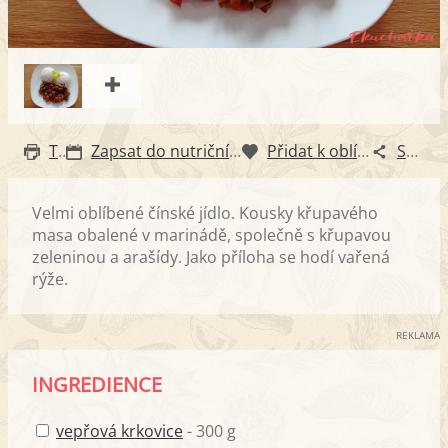
Tisk
Zapsat do nutričního diáře
Přidat k oblíbeným
Sdílet
Velmi oblíbené čínské jídlo. Kousky křupavého
masa obalené v marinádě, společně s křupavou
zeleninou a arašídy. Jako příloha se hodí vařená
rýže.
REKLAMA
INGREDIENCE
vepřová krkovice
- 300 g