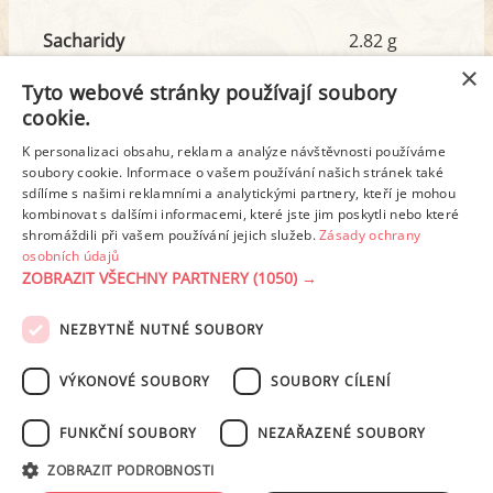
Sacharidy
2.82 g
z toho cukr
0.94 g
×
Tyto webové stránky používají soubory
cookie.
Tuk
61.20 g
K personalizaci obsahu, reklam a analýze návštěvnosti používáme
z toho nas. mastné kyseliny
32.68 g
soubory cookie. Informace o vašem používání našich stránek také
sdílíme s našimi reklamními a analytickými partnery, kteří je mohou
kombinovat s dalšími informacemi, které jste jim poskytli nebo které
shromáždili při vašem používání jejich služeb.
Zásady ochrany
Detailní rozpis
osobních údajů
ZOBRAZIT VŠECHNY PARTNERY
(1050) →
REKLAMA
NEZBYTNĚ NUTNÉ SOUBORY
PODMÍNKY UŽITÍ
ZÁSADY OCHRANY OSOBNÍCH ÚDAJŮ
KONTAKT
VÝKONOVÉ SOUBORY
SOUBORY CÍLENÍ
NASTAVENÍ COOKIES
FUNKČNÍ SOUBORY
NEZAŘAZENÉ SOUBORY
© 2003-2026 ekucharka.cz
, ISSN 2694-6866, jakékoli veřejné šíření obsahu
ZOBRAZIT PODROBNOSTI
tohoto serveru je bez písemného souhlasu provozovatele zakázáno.