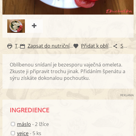
Tisk
Zapsat do nutričního diáře
Přidat k oblíbeným
Sdílet
Oblíbenou snídaní je bezesporu vaječná omeleta.
Zkuste ji připravit trochu jinak. Přidáním špenátu a
sýru získáte dokonalou pochoutku.
REKLAMA
INGREDIENCE
máslo
- 2 lžíce
vejce
- 5 ks