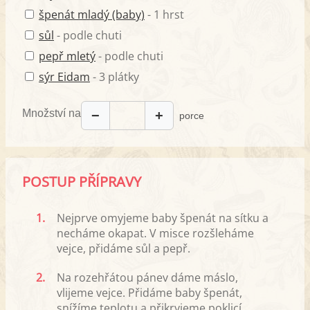
špenát mladý (baby)
- 1 hrst
sůl
- podle chuti
pepř mletý
- podle chuti
sýr Eidam
- 3 plátky
Množství na
−
+
porce
POSTUP PŘÍPRAVY
1.
Nejprve omyjeme baby špenát na sítku a
necháme okapat. V misce rozšleháme
vejce, přidáme sůl a pepř.
2.
Na rozehřátou pánev dáme máslo,
vlijeme vejce. Přidáme baby špenát,
snížíme teplotu a přikryjeme poklicí.