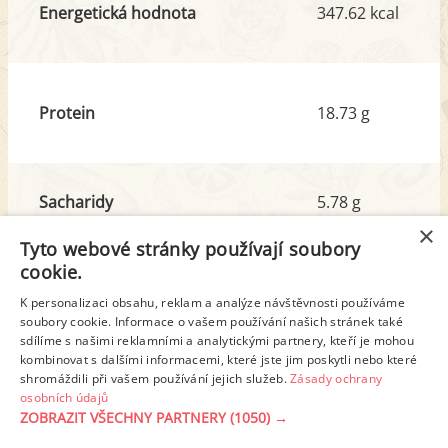
Energetická hodnota
347.62 kcal
Protein
18.73 g
Sacharidy
5.78 g
z toho cukr
3.30 g
×
Tyto webové stránky používají soubory
cookie.
Tuk
27.17 g
K personalizaci obsahu, reklam a analýze návštěvnosti používáme
soubory cookie. Informace o vašem používání našich stránek také
z toho nas. mastné kyseliny
6.58 g
sdílíme s našimi reklamními a analytickými partnery, kteří je mohou
kombinovat s dalšími informacemi, které jste jim poskytli nebo které
shromáždili při vašem používání jejich služeb.
Zásady ochrany
Detailní rozpis
osobních údajů
ZOBRAZIT VŠECHNY PARTNERY
(1050) →
REKLAMA