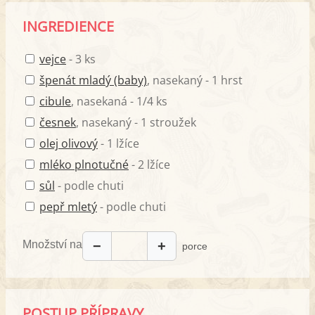
INGREDIENCE
vejce
- 3 ks
špenát mladý (baby)
, nasekaný - 1 hrst
cibule
, nasekaná - 1/4 ks
česnek
, nasekaný - 1 stroužek
olej olivový
- 1 lžíce
mléko plnotučné
- 2 lžíce
sůl
- podle chuti
pepř mletý
- podle chuti
Množství na
−
+
porce
POSTUP PŘÍPRAVY