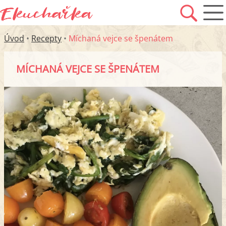
Úvod
•
Recepty
•
Míchaná vejce se špenátem
MÍCHANÁ VEJCE SE ŠPENÁTEM