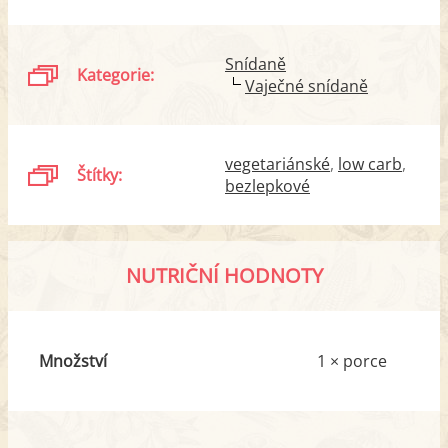
Snídaně
Kategorie:
Vaječné snídaně
vegetariánské
low carb
Štítky:
bezlepkové
NUTRIČNÍ HODNOTY
Množství
1 × porce