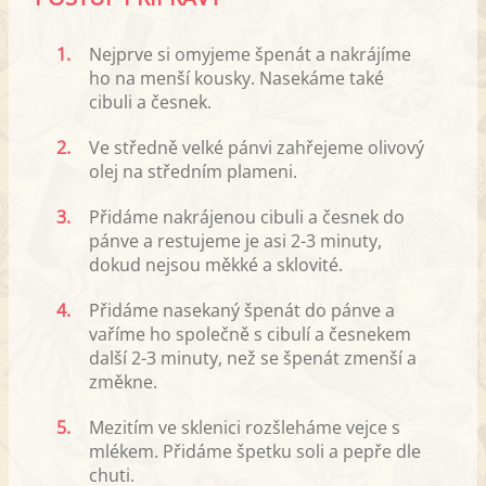
1.
Nejprve si omyjeme špenát a nakrájíme
ho na menší kousky. Nasekáme také
cibuli a česnek.
2.
Ve středně velké pánvi zahřejeme olivový
olej na středním plameni.
3.
Přidáme nakrájenou cibuli a česnek do
pánve a restujeme je asi 2-3 minuty,
dokud nejsou měkké a sklovité.
4.
Přidáme nasekaný špenát do pánve a
vaříme ho společně s cibulí a česnekem
další 2-3 minuty, než se špenát zmenší a
změkne.
5.
Mezitím ve sklenici rozšleháme vejce s
mlékem. Přidáme špetku soli a pepře dle
chuti.