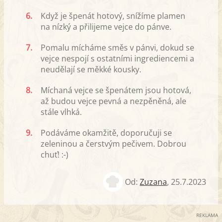
6.
Když je špenát hotový, snížíme plamen
na nízký a přilijeme vejce do pánve.
7.
Pomalu mícháme směs v pánvi, dokud se
vejce nespojí s ostatními ingrediencemi a
neudělají se měkké kousky.
8.
Míchaná vejce se špenátem jsou hotová,
až budou vejce pevná a nezpěněná, ale
stále vlhká.
9.
Podáváme okamžitě, doporučuji se
zeleninou a čerstvým pečivem. Dobrou
chuť! :-)
Od:
Zuzana
,
25.7.2023
REKLAMA