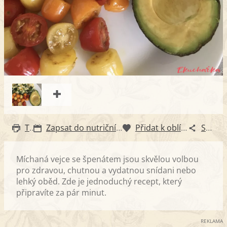
Tisk
Zapsat do nutričního diáře
Přidat k oblíbeným
Sdílet
Míchaná vejce se špenátem jsou skvělou volbou
pro zdravou, chutnou a vydatnou snídani nebo
lehký oběd. Zde je jednoduchý recept, který
připravíte za pár minut.
REKLAMA