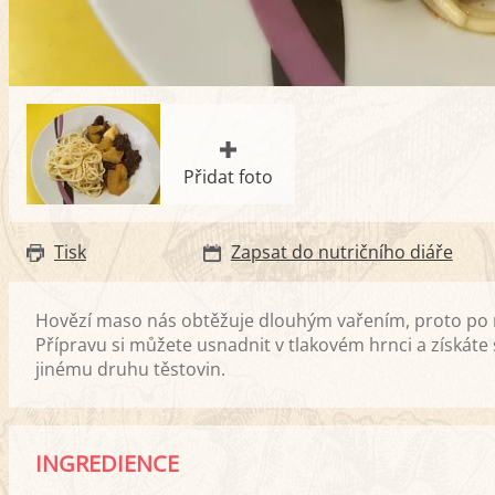
Přidat foto
Tisk
Zapsat do nutričního diáře
Hovězí maso nás obtěžuje dlouhým vařením, proto po n
Přípravu si můžete usnadnit v tlakovém hrnci a získát
jinému druhu těstovin.
INGREDIENCE