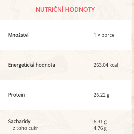
NUTRIČNÍ HODNOTY
Množství
1 × porce
Energetická hodnota
263.04 kcal
Protein
26.22 g
Sacharidy
6.31 g
z toho cukr
4.76 g