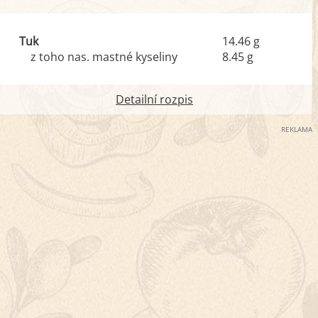
Tuk
14.46 g
z toho nas. mastné kyseliny
8.45 g
Detailní rozpis
REKLAMA