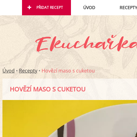
ÚVOD
RECEPT
PŘIDAT RECEPT
Úvod
•
Recepty
•
Hovězí maso s cuketou
HOVĚZÍ MASO S CUKETOU