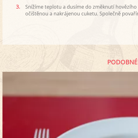
3.
Snížíme teplotu a dusíme do změknutí hovězího
očištěnou a nakrájenou cuketu. Společně povaří
PODOBNÉ 