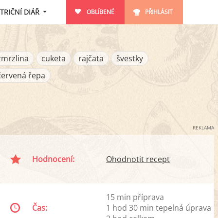
TRIČNÍ DIÁŘ
OBLÍBENÉ
PŘIHLÁSIT
zmrzlina
cuketa
rajčata
švestky
červená řepa
REKLAMA
Hodnocení:
Ohodnotit recept
15 min příprava
Čas:
1 hod 30 min tepelná úprava