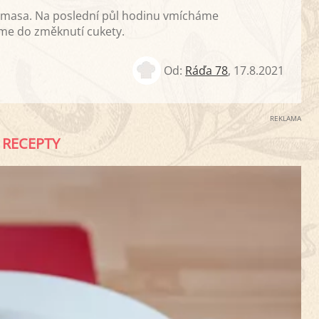
 masa. Na poslední půl hodinu vmícháme
me do změknutí cukety.
Od:
Ráďa 78
,
17.8.2021
REKLAMA
RECEPTY