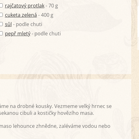
rajčatový protlak
- 70 g
cuketa zelená
- 400 g
sůl
- podle chuti
pepř mletý
- podle chuti
ekáme na drobné kousky. Vezmeme velký hrnec se
ekanou cibuli a kostičky hovězího masa.
e maso lehounce zhnědne, zaléváme vodou nebo