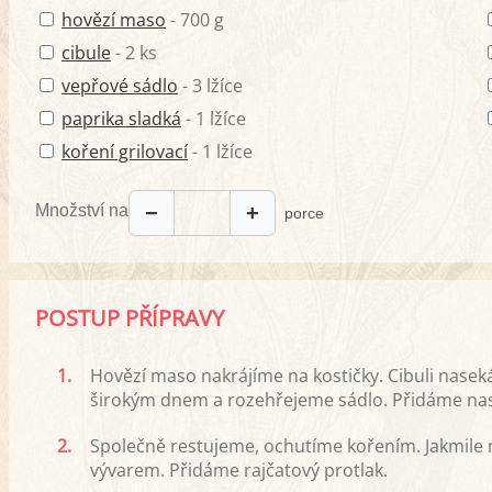
hovězí maso
- 700 g
cibule
- 2 ks
vepřové sádlo
- 3 lžíce
paprika sladká
- 1 lžíce
koření grilovací
- 1 lžíce
Množství na
−
+
porce
POSTUP PŘÍPRAVY
1.
Hovězí maso nakrájíme na kostičky. Cibuli nas
širokým dnem a rozehřejeme sádlo. Přidáme nas
2.
Společně restujeme, ochutíme kořením. Jakmil
vývarem. Přidáme rajčatový protlak.