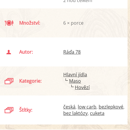
2 hod celkem
Množství:
6 × porce
Autor:
Ráďa 78
Hlavní jídla
Kategorie:
Maso
Hovězí
česká
low carb
bezlepkové
Štítky:
bez laktózy
cuketa