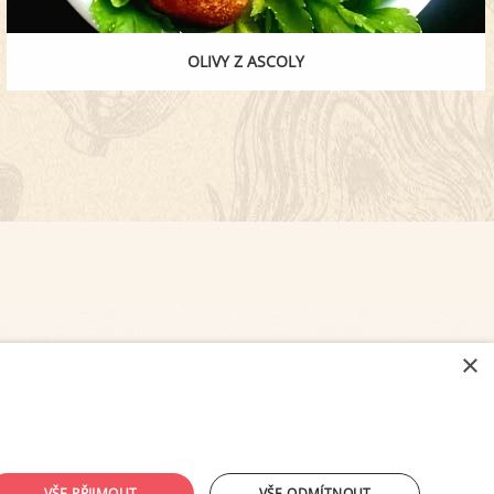
OLIVY Z ASCOLY
×
NASTAVENÍ COOKIES
VŠE PŘIJMOUT
VŠE ODMÍTNOUT