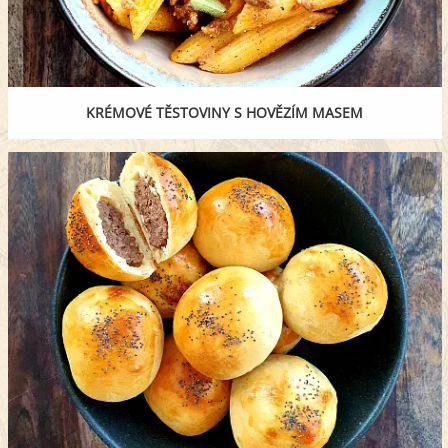
KRÉMOVÉ TĚSTOVINY S HOVĚZÍM MASEM