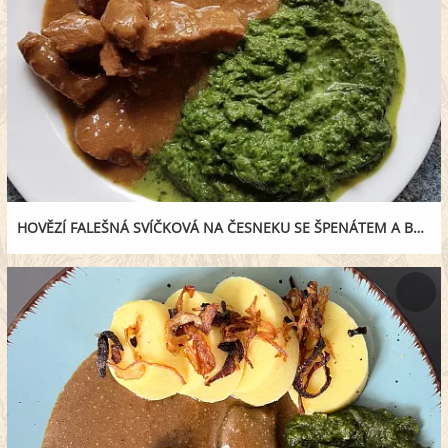
HOVĚZÍ FALEŠNÁ SVÍČKOVÁ NA ČESNEKU SE ŠPENÁTEM A BRAMBOROVÝM KNEDLÍKEM