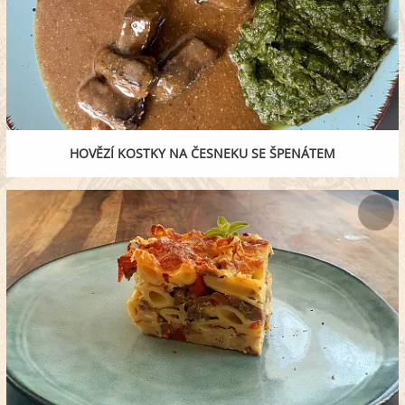
HOVĚZÍ KOSTKY NA ČESNEKU SE ŠPENÁTEM