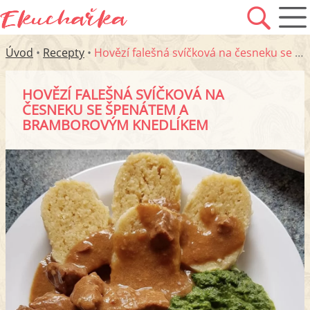
Úvod
•
Recepty
•
Hovězí falešná svíčková na česneku se špenátem a bramborovým knedlíkem
HOVĚZÍ FALEŠNÁ SVÍČKOVÁ NA
ČESNEKU SE ŠPENÁTEM A
BRAMBOROVÝM KNEDLÍKEM