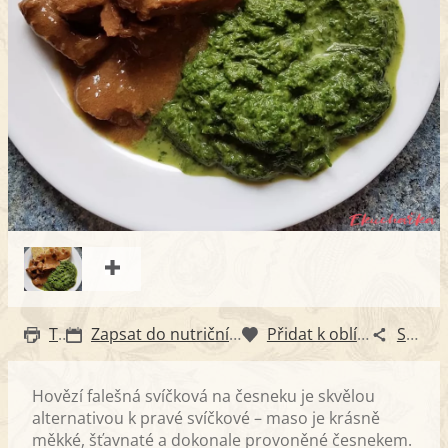
Tisk
Zapsat do nutričního diáře
Přidat k oblíbeným
Sdílet
Hovězí falešná svíčková na česneku je skvělou
alternativou k pravé svíčkové – maso je krásně
měkké, šťavnaté a dokonale provoněné česnekem.