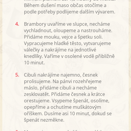
Během dušení maso občas otočíme a
podle potřeby podlijeme dalším vývarem.
4.
Brambory uvaříme ve slupce, necháme
vychladnout, oloupeme a nastrouháme.
Přidáme mouku, vejce a špetku soli.
Vypracujeme hladké těsto, vytvarujeme
válečky a nakrájíme na jednotlivé
knedlíky. Vaříme v osolené vodě přibližně
10 minut.
5.
Cibuli nakrájíme najemno, česnek
prolisujeme. Na pánvi rozehřejeme
máslo, přidáme cibuli a necháme
zesklovatět. Přidáme česnek a krátce
orestujeme. Vsypeme špenát, osolíme,
opepříme a ochutíme muškátovým
oříškem. Dusíme asi 10 minut, dokud se
špenát nezměkne.