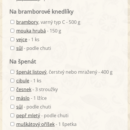
Na bramborové knedlíky
brambory
, varný typ C - 500 g
mouka hrubá
- 150 g
vejce
- 1 ks
sůl
- podle chuti
Na špenát
špenát listový
, čerstvý nebo mražený - 400 g
cibule
- 1 ks
česnek
- 3 stroužky
máslo
- 1 lžíce
sůl
- podle chuti
pepř mletý
- podle chuti
muškátový oříšek
- 1 špetka