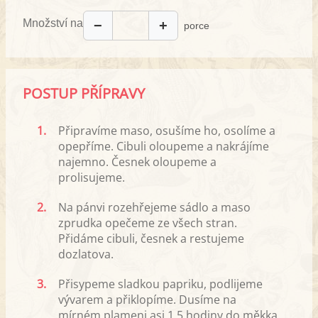
Množství na
−
+
porce
POSTUP PŘÍPRAVY
1.
Připravíme maso, osušíme ho, osolíme a
opepříme. Cibuli oloupeme a nakrájíme
najemno. Česnek oloupeme a
prolisujeme.
2.
Na pánvi rozehřejeme sádlo a maso
zprudka opečeme ze všech stran.
Přidáme cibuli, česnek a restujeme
dozlatova.
3.
Přisypeme sladkou papriku, podlijeme
vývarem a přiklopíme. Dusíme na
mírném plameni asi 1,5 hodiny do měkka.