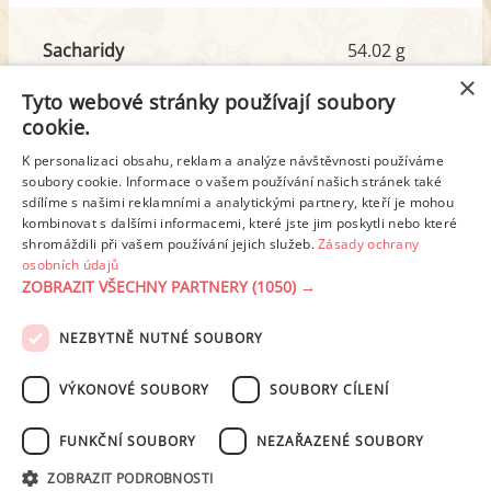
Sacharidy
54.02 g
z toho cukr
4.47 g
×
Tyto webové stránky používají soubory
cookie.
Tuk
21.35 g
K personalizaci obsahu, reklam a analýze návštěvnosti používáme
z toho nas. mastné kyseliny
12.43 g
soubory cookie. Informace o vašem používání našich stránek také
sdílíme s našimi reklamními a analytickými partnery, kteří je mohou
kombinovat s dalšími informacemi, které jste jim poskytli nebo které
shromáždili při vašem používání jejich služeb.
Zásady ochrany
Detailní rozpis
osobních údajů
ZOBRAZIT VŠECHNY PARTNERY
(1050) →
REKLAMA
NEZBYTNĚ NUTNÉ SOUBORY
PODMÍNKY UŽITÍ
ZÁSADY OCHRANY OSOBNÍCH ÚDAJŮ
KONTAKT
VÝKONOVÉ SOUBORY
SOUBORY CÍLENÍ
NASTAVENÍ COOKIES
FUNKČNÍ SOUBORY
NEZAŘAZENÉ SOUBORY
© 2003-2026 ekucharka.cz
, ISSN 2694-6866, jakékoli veřejné šíření obsahu
ZOBRAZIT PODROBNOSTI
tohoto serveru je bez písemného souhlasu provozovatele zakázáno.