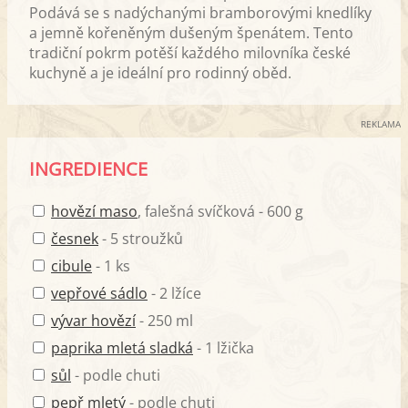
Podává se s nadýchanými bramborovými knedlíky
a jemně kořeněným dušeným špenátem. Tento
tradiční pokrm potěší každého milovníka české
kuchyně a je ideální pro rodinný oběd.
REKLAMA
INGREDIENCE
hovězí maso
, falešná svíčková - 600 g
česnek
- 5 stroužků
cibule
- 1 ks
vepřové sádlo
- 2 lžíce
vývar hovězí
- 250 ml
paprika mletá sladká
- 1 lžička
sůl
- podle chuti
pepř mletý
- podle chuti