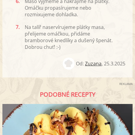
6.
Maso vyjmeme a nakrájíme na plátky.
Omáčku propasírujeme nebo
rozmixujeme dohladka.
7.
Na talíř naservírujeme plátky masa,
přelijeme omáčkou, přidáme
bramborové knedlíky a dušený špenát.
Dobrou chuť! :-)
Od:
Zuzana
,
25.3.2025
REKLAMA
PODOBNÉ RECEPTY