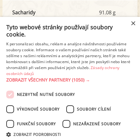
Sacharidy
91.08 g
z toho cukr
6.50 g
×
Tyto webové stránky používají soubory
cookie.
Tuk
33.09 g
K personalizaci obsahu, reklam a analýze návštěvnosti používáme
z toho nas. mastné kyseliny
16.97 g
soubory cookie. Informace o vašem používání našich stránek také
sdílíme s našimi reklamními a analytickými partnery, kteří je mohou
kombinovat s dalšími informacemi, které jste jim poskytli nebo které
shromáždili při vašem používání jejich služeb.
Zásady ochrany
Detailní rozpis
osobních údajů
ZOBRAZIT VŠECHNY PARTNERY
(1050) →
REKLAMA
NEZBYTNĚ NUTNÉ SOUBORY
PODMÍNKY UŽITÍ
ZÁSADY OCHRANY OSOBNÍCH ÚDAJŮ
KONTAKT
VÝKONOVÉ SOUBORY
SOUBORY CÍLENÍ
NASTAVENÍ COOKIES
FUNKČNÍ SOUBORY
NEZAŘAZENÉ SOUBORY
© 2003-2026 ekucharka.cz
, ISSN 2694-6866, jakékoli veřejné šíření obsahu
ZOBRAZIT PODROBNOSTI
tohoto serveru je bez písemného souhlasu provozovatele zakázáno.