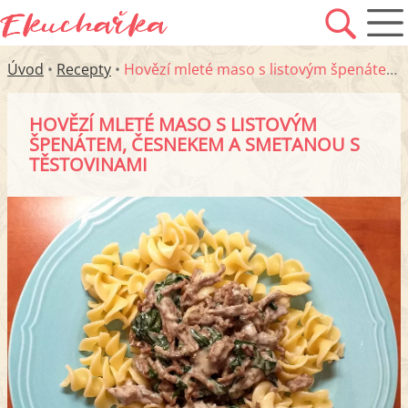
Úvod
•
Recepty
•
Hovězí mleté maso s listovým špenátem, česnekem a smetanou s těstovinami
HOVĚZÍ MLETÉ MASO S LISTOVÝM
ŠPENÁTEM, ČESNEKEM A SMETANOU S
TĚSTOVINAMI