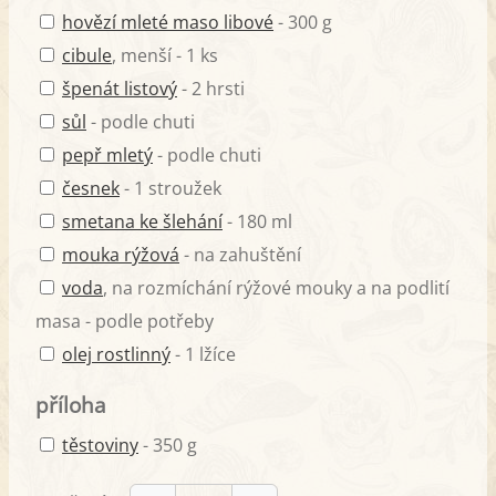
hovězí mleté maso libové
- 300 g
cibule
, menší - 1 ks
špenát listový
- 2 hrsti
sůl
- podle chuti
pepř mletý
- podle chuti
česnek
- 1 stroužek
smetana ke šlehání
- 180 ml
mouka rýžová
- na zahuštění
voda
, na rozmíchání rýžové mouky a na podlití
masa - podle potřeby
olej rostlinný
- 1 lžíce
příloha
těstoviny
- 350 g