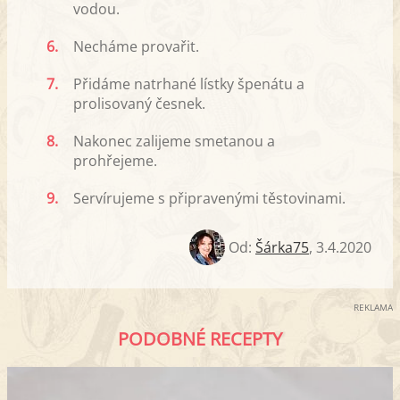
vodou.
6.
Necháme provařit.
7.
Přidáme natrhané lístky špenátu a
prolisovaný česnek.
8.
Nakonec zalijeme smetanou a
prohřejeme.
9.
Servírujeme s připravenými těstovinami.
Od:
Šárka75
,
3.4.2020
REKLAMA
PODOBNÉ RECEPTY