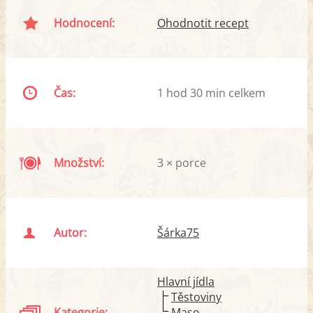
Hodnocení:
Ohodnotit recept
Čas:
1 hod 30 min celkem
Množství:
3 × porce
Autor:
Šárka75
Hlavní jídla
Těstoviny
Kategorie:
Maso