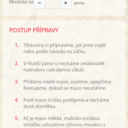
Množství na
−
+
porce
POSTUP PŘÍPRAVY
1.
Těstoviny si připravíme, jak jsme zvyklí
nebo podle návodu na sáčku.
2.
V hlubší pánvi si necháme zesklovatět
nadrobno nakrájenou cibuli.
3.
Přidáme mleté maso, osolíme, opepříme.
Restujeme, dokud se maso nezatáhne.
4.
Poté maso trošku podlijeme a necháme
dusit doměkka.
5.
Až je maso měkké, malinko vzniklou
omáčku zahustíme rýžovou moukou s