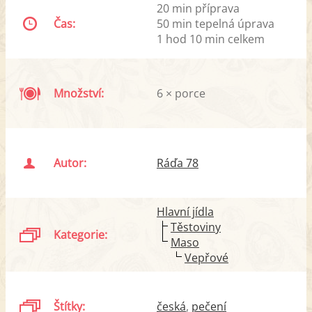
20 min příprava
Čas:
50 min tepelná úprava
1 hod 10 min celkem
Množství:
6 × porce
Autor:
Ráďa 78
Hlavní jídla
Těstoviny
Kategorie:
Maso
Vepřové
Štítky:
česká
pečení