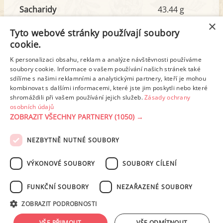
Sacharidy
43.44 g
z toho cukr
1.17 g
×
Tyto webové stránky používají soubory
cookie.
Tuk
21.98 g
K personalizaci obsahu, reklam a analýze návštěvnosti používáme
z toho nas. mastné kyseliny
8.75 g
soubory cookie. Informace o vašem používání našich stránek také
sdílíme s našimi reklamními a analytickými partnery, kteří je mohou
kombinovat s dalšími informacemi, které jste jim poskytli nebo které
shromáždili při vašem používání jejich služeb.
Zásady ochrany
Detailní rozpis
osobních údajů
ZOBRAZIT VŠECHNY PARTNERY
(1050) →
REKLAMA
NEZBYTNĚ NUTNÉ SOUBORY
PODMÍNKY UŽITÍ
ZÁSADY OCHRANY OSOBNÍCH ÚDAJŮ
KONTAKT
VÝKONOVÉ SOUBORY
SOUBORY CÍLENÍ
NASTAVENÍ COOKIES
FUNKČNÍ SOUBORY
NEZAŘAZENÉ SOUBORY
© 2003-2026 ekucharka.cz
, ISSN 2694-6866, jakékoli veřejné šíření obsahu
ZOBRAZIT PODROBNOSTI
tohoto serveru je bez písemného souhlasu provozovatele zakázáno.
Design: Eva Roverová
VŠE PŘIJMOUT
VŠE ODMÍTNOUT