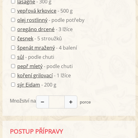
lasagne
- 300 g
vepřová krkovice
- 500 g
olej rostlinný
- podle potřeby
oregáno drcené
- 3 lžíce
česnek
- 5 stroužků
špenát mražený
- 4 balení
sůl
- podle chuti
pepř mletý
- podle chuti
koření grilovací
- 1 lžíce
sýr Eidam
- 200 g
Množství na
−
+
porce
POSTUP PŘÍPRAVY