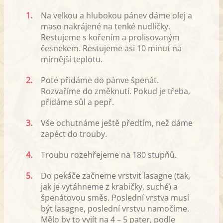
1.
Na velkou a hlubokou pánev dáme olej a
maso nakrájené na tenké nudličky.
Restujeme s kořením a prolisovaným
česnekem. Restujeme asi 10 minut na
mírnější teplotu.
2.
Poté přidáme do pánve špenát.
Rozvaříme do změknutí. Pokud je třeba,
přidáme sůl a pepř.
3.
Vše ochutnáme ještě předtím, než dáme
zapéct do trouby.
4.
Troubu rozehřejeme na 180 stupňů.
5.
Do pekáče začneme vrstvit lasagne (tak,
jak je vytáhneme z krabičky, suché) a
špenátovou směs. Poslední vrstva musí
být lasagne, poslední vrstvu namočíme.
Mělo by to vyjít na 4 – 5 pater, podle