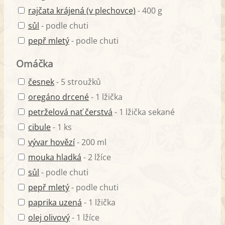
rajčata krájená (v plechovce)
- 400 g
sůl
- podle chuti
pepř mletý
- podle chuti
Omáčka
česnek
- 5 stroužků
oregáno drcené
- 1 lžička
petrželová nať čerstvá
- 1 lžička sekané
cibule
- 1 ks
vývar hovězí
- 200 ml
mouka hladká
- 2 lžíce
sůl
- podle chuti
pepř mletý
- podle chuti
paprika uzená
- 1 lžička
olej olivový
- 1 lžíce