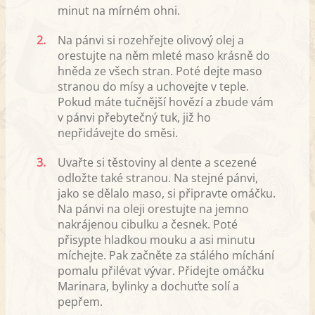
minut na mírném ohni.
2.
Na pánvi si rozehřejte olivový olej a
orestujte na něm mleté maso krásně do
hněda ze všech stran. Poté dejte maso
stranou do mísy a uchovejte v teple.
Pokud máte tučnější hovězí a zbude vám
v pánvi přebytečný tuk, již ho
nepřidávejte do směsi.
3.
Uvařte si těstoviny al dente a scezené
odložte také stranou. Na stejné pánvi,
jako se dělalo maso, si připravte omáčku.
Na pánvi na oleji orestujte na jemno
nakrájenou cibulku a česnek. Poté
přisypte hladkou mouku a asi minutu
míchejte. Pak začněte za stálého míchání
pomalu přilévat vývar. Přidejte omáčku
Marinara, bylinky a dochuťte solí a
pepřem.