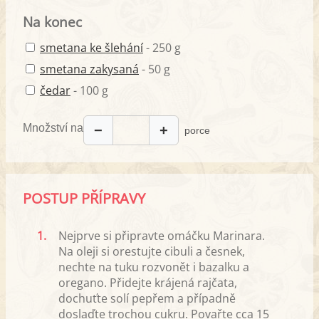
Na konec
smetana ke šlehání
- 250 g
smetana zakysaná
- 50 g
čedar
- 100 g
Množství na
−
+
porce
POSTUP PŘÍPRAVY
1.
Nejprve si připravte omáčku Marinara.
Na oleji si orestujte cibuli a česnek,
nechte na tuku rozvonět i bazalku a
oregano. Přidejte krájená rajčata,
dochuťte solí pepřem a případně
doslaďte trochou cukru. Povařte cca 15