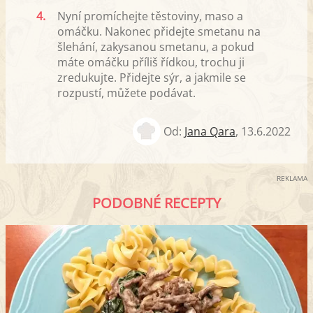
4.
Nyní promíchejte těstoviny, maso a
omáčku. Nakonec přidejte smetanu na
šlehání, zakysanou smetanu, a pokud
máte omáčku příliš řídkou, trochu ji
zredukujte. Přidejte sýr, a jakmile se
rozpustí, můžete podávat.
Od:
Jana Qara
,
13.6.2022
REKLAMA
PODOBNÉ RECEPTY