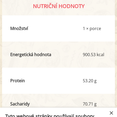
NUTRIČNÍ HODNOTY
Množství
1 × porce
Energetická hodnota
900.53 kcal
Protein
53.20 g
Sacharidy
70.71 g
z toho cukr
7.93 g
×
Tyto webové stránky používají soubory