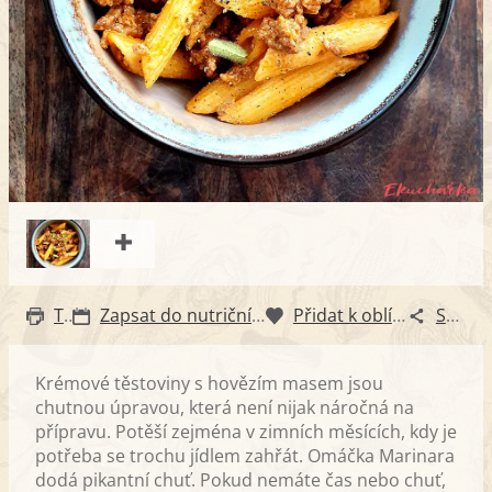
Tisk
Zapsat do nutričního diáře
Přidat k oblíbeným
Sdílet
Krémové těstoviny s hovězím masem jsou
chutnou úpravou, která není nijak náročná na
přípravu. Potěší zejména v zimních měsících, kdy je
potřeba se trochu jídlem zahřát. Omáčka Marinara
dodá pikantní chuť. Pokud nemáte čas nebo chuť,