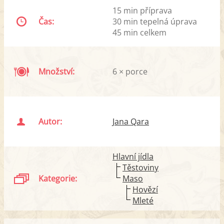
15 min příprava
Čas:
30 min tepelná úprava
45 min celkem
Množství:
6 × porce
Autor:
Jana Qara
Hlavní jídla
Těstoviny
Kategorie:
Maso
Hovězí
Mleté