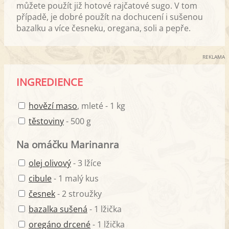
můžete použít již hotové rajčatové sugo. V tom
případě, je dobré použít na dochucení i sušenou
bazalku a více česneku, oregana, soli a pepře.
REKLAMA
INGREDIENCE
hovězí maso
, mleté - 1 kg
těstoviny
- 500 g
Na omáčku Marinanra
olej olivový
- 3 lžíce
cibule
- 1 malý kus
česnek
- 2 stroužky
bazalka sušená
- 1 lžička
oregáno drcené
- 1 lžička