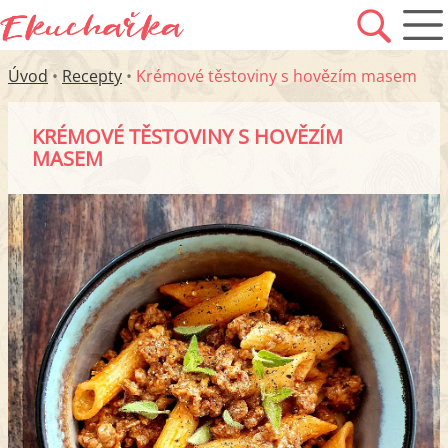
Úvod
•
Recepty
•
Krémové těstoviny s hovězím masem
KRÉMOVÉ TĚSTOVINY S HOVĚZÍM
MASEM