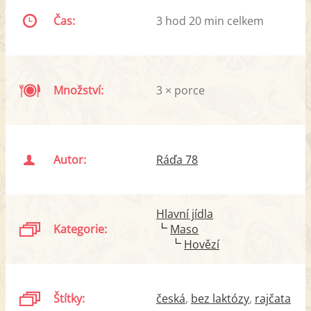
Čas:
3 hod 20 min celkem
Množství:
3 × porce
Autor:
Ráďa 78
Hlavní jídla
Kategorie:
Maso
Hovězí
Štítky:
česká
bez laktózy
rajčata