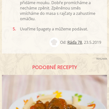
přidáme mouku. Dobře promícháme a
necháme zpěnit. Zpěněnou směs
vmícháme do masa s rajčaty a zahustíme
omáčku.
5.
Uvaříme špagety a můžeme podávat.
Od:
Ráďa 78
,
23.5.2019
REKLAMA
PODOBNÉ RECEPTY