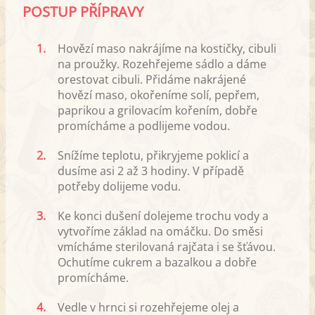
POSTUP PŘÍPRAVY
1.
Hovězí maso nakrájíme na kostičky, cibuli
na proužky. Rozehřejeme sádlo a dáme
orestovat cibuli. Přidáme nakrájené
hovězí maso, okořeníme solí, pepřem,
paprikou a grilovacím kořením, dobře
promícháme a podlijeme vodou.
2.
Snížíme teplotu, přikryjeme poklicí a
dusíme asi 2 až 3 hodiny. V případě
potřeby dolijeme vodu.
3.
Ke konci dušení dolejeme trochu vody a
vytvoříme základ na omáčku. Do směsi
vmícháme sterilovaná rajčata i se šťávou.
Ochutíme cukrem a bazalkou a dobře
promícháme.
4.
Vedle v hrnci si rozehřejeme olej a