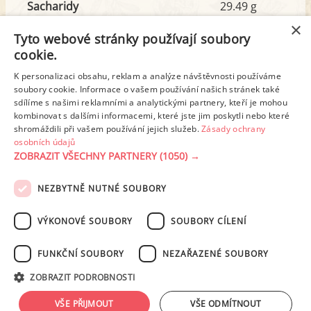
Sacharidy
29.49 g
z toho cukr
9.65 g
×
Tyto webové stránky používají soubory
cookie.
Tuk
37.59 g
K personalizaci obsahu, reklam a analýze návštěvnosti používáme
z toho nas. mastné kyseliny
13.88 g
soubory cookie. Informace o vašem používání našich stránek také
sdílíme s našimi reklamními a analytickými partnery, kteří je mohou
kombinovat s dalšími informacemi, které jste jim poskytli nebo které
shromáždili při vašem používání jejich služeb.
Zásady ochrany
Detailní rozpis
osobních údajů
ZOBRAZIT VŠECHNY PARTNERY
(1050) →
REKLAMA
NEZBYTNĚ NUTNÉ SOUBORY
PODMÍNKY UŽITÍ
ZÁSADY OCHRANY OSOBNÍCH ÚDAJŮ
KONTAKT
VÝKONOVÉ SOUBORY
SOUBORY CÍLENÍ
NASTAVENÍ COOKIES
FUNKČNÍ SOUBORY
NEZAŘAZENÉ SOUBORY
© 2003-2026 ekucharka.cz
, ISSN 2694-6866, jakékoli veřejné šíření obsahu
ZOBRAZIT PODROBNOSTI
tohoto serveru je bez písemného souhlasu provozovatele zakázáno.
Design: Eva Roverová
VŠE PŘIJMOUT
VŠE ODMÍTNOUT