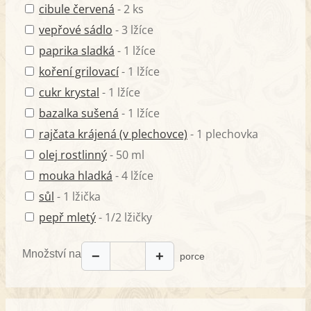
cibule červená
- 2 ks
vepřové sádlo
- 3 lžíce
paprika sladká
- 1 lžíce
koření grilovací
- 1 lžíce
cukr krystal
- 1 lžíce
bazalka sušená
- 1 lžíce
rajčata krájená (v plechovce)
- 1 plechovka
olej rostlinný
- 50 ml
mouka hladká
- 4 lžíce
sůl
- 1 lžička
pepř mletý
- 1/2 lžičky
Množství na
−
+
porce