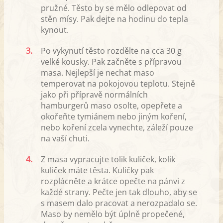
pružné. Těsto by se mělo odlepovat od
stěn mísy. Pak dejte na hodinu do tepla
kynout.
3.
Po vykynutí těsto rozdělte na cca 30 g
velké kousky. Pak začněte s přípravou
masa. Nejlepší je nechat maso
temperovat na pokojovou teplotu. Stejně
jako při přípravě normálních
hamburgerů maso osolte, opepřete a
okořeňte tymiánem nebo jiným koření,
nebo koření zcela vynechte, záleží pouze
na vaší chuti.
4.
Z masa vypracujte tolik kuliček, kolik
kuliček máte těsta. Kuličky pak
rozplácněte a krátce opečte na pánvi z
každé strany. Pečte jen tak dlouho, aby se
s masem dalo pracovat a nerozpadalo se.
Maso by nemělo být úplně propečené,