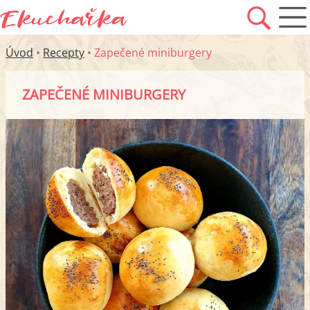
Úvod
•
Recepty
•
Zapečené miniburgery
ZAPEČENÉ MINIBURGERY