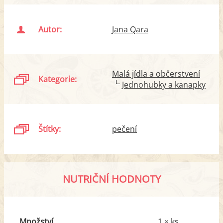
Autor:
Jana Qara
Malá jídla a občerstvení
Kategorie:
Jednohubky a kanapky
Štítky:
pečení
NUTRIČNÍ HODNOTY
Množství
1 × ks