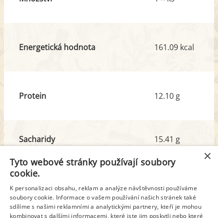
Energetická hodnota
161.09 kcal
Protein
12.10 g
Sacharidy
15.41 g
z toho cukr
0.68 g
×
Tyto webové stránky používají soubory
cookie.
Tuk
5.30 g
K personalizaci obsahu, reklam a analýze návštěvnosti používáme
soubory cookie. Informace o vašem používání našich stránek také
z toho nas. mastné kyseliny
3.53 g
sdílíme s našimi reklamními a analytickými partnery, kteří je mohou
kombinovat s dalšími informacemi, které jste jim poskytli nebo které