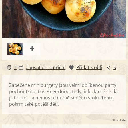
Tisk
Zapsat do nutričního diáře
Přidat k oblíbeným
Sdílet
Zapečené miniburgery jsou velmi oblíbenou party
pochoutkou, tzv. Fingerfood, tedy jídlo, které se dá
jíst rukou, a nemusíte nutně sedět u stolu. Tento
pokrm také potěší děti.
REKLAMA