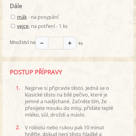
Dále
mák
- na posypání
vejce
, na potření - 1 ks
Množství na
−
+
ks
POSTUP PŘÍPRAVY
1.
Nejprve si připravte těsto. Jedná se o
klasické těsto na bílé pečivo, které je
jemné a nadýchané. Začněte tím, že
přesijete mouku do mísy, přidáte teplé
mléko, sůl, droždí a máslo.
2.
V robotu nebo rukou pak 10 minut
hněťte, dokud není těsto hladké a