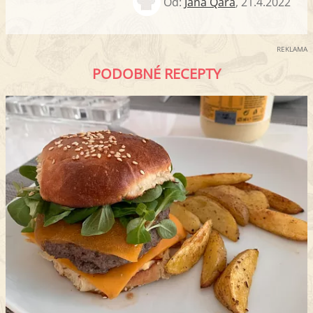
Od:
Jana Qara
,
21.4.2022
REKLAMA
PODOBNÉ RECEPTY