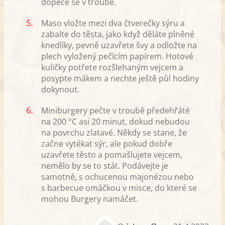
dopeče se v troubě.
5.
Maso vložte mezi dva čtverečky sýru a
zabalte do těsta, jako když děláte plněné
knedlíky, pevně uzavřete švy a odložte na
plech vyložený pečícím papírem. Hotové
kuličky potřete rozšlehaným vejcem a
posypte mákem a nechte ještě půl hodiny
dokynout.
6.
Miniburgery pečte v troubě předehřáté
na 200 °C asi 20 minut, dokud nebudou
na povrchu zlatavé. Někdy se stane, že
začne vytékat sýr, ale pokud dobře
uzavřete těsto a pomašlujete vejcem,
nemělo by se to stát. Podávejte je
samotné, s ochucenou majonézou nebo
s barbecue omáčkou v misce, do které se
mohou Burgery namáčet.