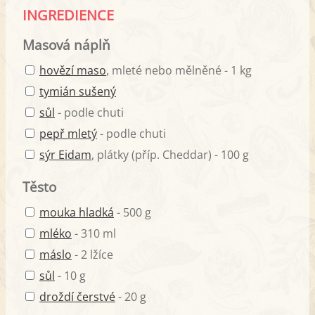
INGREDIENCE
Masová náplň
hovězí maso
, mleté nebo mělněné - 1 kg
tymián sušený
sůl
- podle chuti
pepř mletý
- podle chuti
sýr Eidam
, plátky (příp. Cheddar) - 100 g
Těsto
mouka hladká
- 500 g
mléko
- 310 ml
máslo
- 2 lžíce
sůl
- 10 g
droždí čerstvé
- 20 g