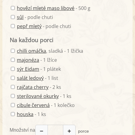
hovězí mleté maso libové
- 500 g
sůl
- podle chuti
pepř mletý
- podle chuti
Na každou porci
chilli omáčka
, sladká - 1 lžička
majonéza
- 1 lžíce
sýr Eidam
- 1 plátek
salát ledový
- 1 list
rajčata cherry
- 2 ks
sterilované okurky
- 1 ks
cibule červená
- 1 kolečko
houska
- 1 ks
Množství na
−
+
porce