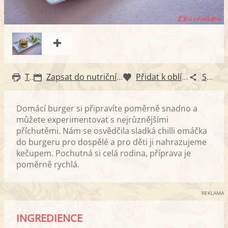
Tisk
Zapsat do nutričního diáře
Přidat k oblíbeným
Sdílet
Domácí burger si připravíte poměrně snadno a
můžete experimentovat s nejrůznějšími
příchutěmi. Nám se osvědčila sladká chilli omáčka
do burgeru pro dospělé a pro děti ji nahrazujeme
kečupem. Pochutná si celá rodina, příprava je
poměrně rychlá.
REKLAMA
INGREDIENCE