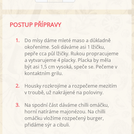
POSTUP PŘÍPRAVY
1.
Do mísy dáme mleté maso a důkladně
okořeníme. Soli dáváme asi 1 lžičku,
pepře cca půl lžičky. Rukou propracujeme
a vytvarujeme 4 placky. Placka by měla
být asi 1,5 cm vysoká, speče se. Pečeme v
kontaktním grilu.
2.
Housky rozkrojíme a rozpečeme mezitím
v troubě, už nakrájené na poloviny.
3.
Na spodní část dáváme chilli omáčku,
horní natíráme majonézou. Na chilli
omáčku vložíme rozpečený burger,
přidáme sýr a cibuli.