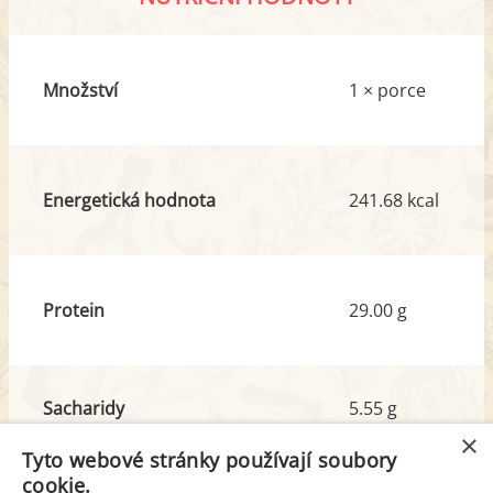
Množství
1 × porce
Energetická hodnota
241.68 kcal
Protein
29.00 g
Sacharidy
5.55 g
z toho cukr
1.23 g
×
Tyto webové stránky používají soubory
cookie.