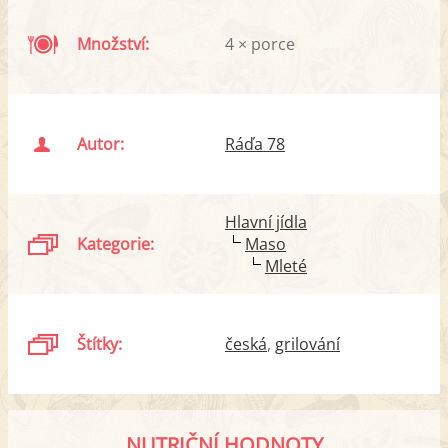
Množství:
4 × porce
Autor:
Ráďa 78
Hlavní jídla
Kategorie:
Maso
Mleté
Štítky:
česká
grilování
NUTRIČNÍ HODNOTY