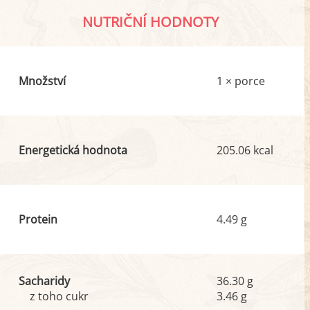
NUTRIČNÍ HODNOTY
Množství
1 × porce
Energetická hodnota
205.06 kcal
Protein
4.49 g
Sacharidy
36.30 g
z toho cukr
3.46 g