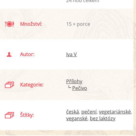
24 hod celkem
Množství:
15 × porce
Autor:
Iva V
Přílohy
Kategorie:
Pečivo
česká
pečení
vegetariánské
Štítky:
veganské
bez laktózy