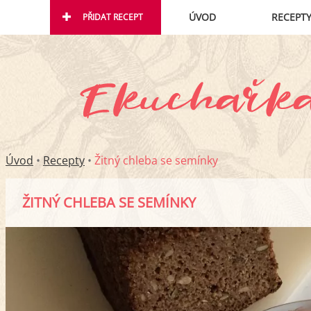
ÚVOD
RECEPT
PŘIDAT RECEPT
Úvod
•
Recepty
•
Žitný chleba se semínky
ŽITNÝ CHLEBA SE SEMÍNKY