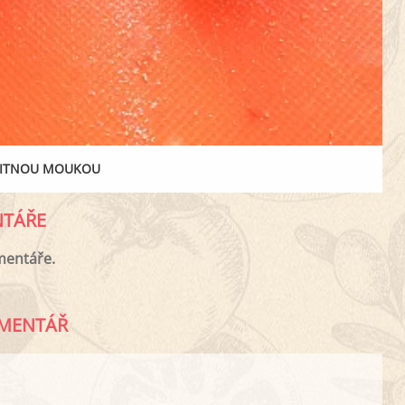
 ŽITNOU MOUKOU
TÁŘE
mentáře.
MENTÁŘ