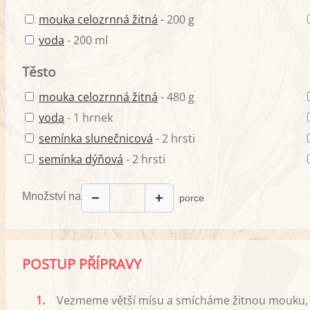
mouka celozrnná žitná
- 200 g
voda
- 200 ml
Těsto
mouka celozrnná žitná
- 480 g
voda
- 1 hrnek
semínka slunečnicová
- 2 hrsti
semínka dýňová
- 2 hrsti
Množství na
−
+
porce
POSTUP PŘÍPRAVY
1.
Vezmeme větší mísu a smícháme žitnou mouku, 