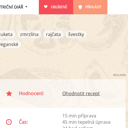
TRIČNÍ DIÁŘ
OBLÍBENÉ
PŘIHLÁSIT
cuketa
zmrzlina
rajčata
švestky
veganské
REKLAMA
Hodnocení:
Ohodnotit recept
15 min příprava
Čas:
45 min tepelná úprava