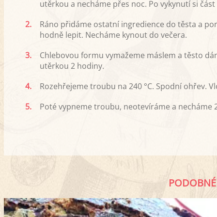
utěrkou a necháme přes noc. Po vykynutí si část
2.
Ráno přidáme ostatní ingredience do těsta a p
hodně lepit. Necháme kynout do večera.
3.
Chlebovou formu vymažeme máslem a těsto dá
utěrkou 2 hodiny.
4.
Rozehřejeme troubu na 240 °C. Spodní ohřev. V
5.
Poté vypneme troubu, neotevíráme a necháme 20
PODOBNÉ 