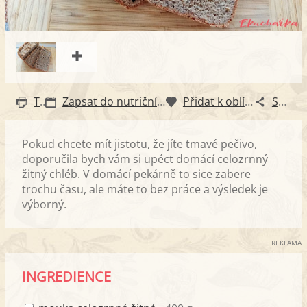
Tisk
Zapsat do nutričního diáře
Přidat k oblíbeným
Sdílet
Pokud chcete mít jistotu, že jíte tmavé pečivo,
doporučila bych vám si upéct domácí celozrnný
žitný chléb. V domácí pekárně to sice zabere
trochu času, ale máte to bez práce a výsledek je
výborný.
REKLAMA
INGREDIENCE