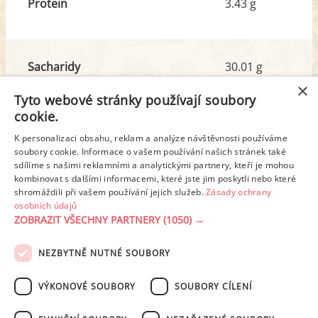
Protein
3.43 g
Sacharidy
30.01 g
z toho cukr
1.61 g
×
Tyto webové stránky používají soubory
cookie.
Tuk
2.19 g
K personalizaci obsahu, reklam a analýze návštěvnosti používáme
z toho nas. mastné kyseliny
0.20 g
soubory cookie. Informace o vašem používání našich stránek také
sdílíme s našimi reklamními a analytickými partnery, kteří je mohou
kombinovat s dalšími informacemi, které jste jim poskytli nebo které
shromáždili při vašem používání jejich služeb.
Zásady ochrany
Detailní rozpis
osobních údajů
ZOBRAZIT VŠECHNY PARTNERY
(1050) →
REKLAMA
NEZBYTNĚ NUTNÉ SOUBORY
PODMÍNKY UŽITÍ
ZÁSADY OCHRANY OSOBNÍCH ÚDAJŮ
KONTAKT
VÝKONOVÉ SOUBORY
SOUBORY CÍLENÍ
NASTAVENÍ COOKIES