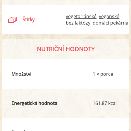
vegetariánské
veganské
Štítky:
bez laktózy
domácí pekárna
NUTRIČNÍ HODNOTY
Množství
1 × porce
Energetická hodnota
161.87 kcal