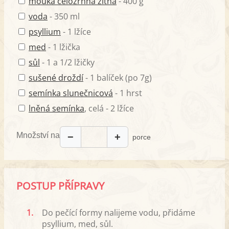
mouka celozrnná žitná
- 400 g
voda
- 350 ml
psyllium
- 1 lžíce
med
- 1 lžička
sůl
- 1 a 1/2 lžičky
sušené droždí
- 1 balíček (po 7g)
semínka slunečnicová
- 1 hrst
lněná semínka
, celá - 2 lžíce
Množství na
−
+
porce
POSTUP PŘÍPRAVY
1.
Do pečící formy nalijeme vodu, přidáme
psyllium, med, sůl.