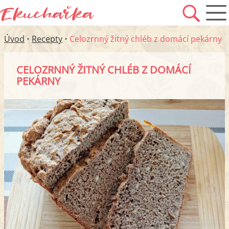
Úvod
•
Recepty
•
Celozrnný žitný chléb z domácí pekárny
CELOZRNNÝ ŽITNÝ CHLÉB Z DOMÁCÍ
PEKÁRNY