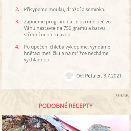
2.
Přisypeme mouku, droždí a semínka.
3.
Zapneme program na celozrnné pečivo.
Váhu nastavte na 750 gramů a barvu
střední nebo tmavou.
4.
Po upečení chleba vyklopíme, vyndáme
hnětací metličku a na mřížce necháme
vychladnou.
Od:
Petuler
,
3.7.2021
REKLAMA
PODOBNÉ RECEPTY