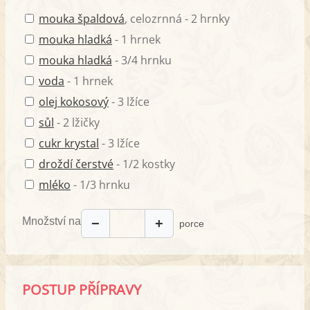
mouka špaldová
, celozrnná - 2 hrnky
mouka hladká
- 1 hrnek
mouka hladká
- 3/4 hrnku
voda
- 1 hrnek
olej kokosový
- 3 lžíce
sůl
- 2 lžičky
cukr krystal
- 3 lžíce
droždí čerstvé
- 1/2 kostky
mléko
- 1/3 hrnku
Množství na
−
+
porce
POSTUP PŘÍPRAVY