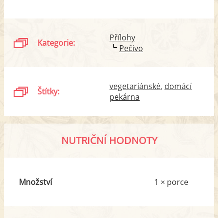
Přílohy
Kategorie:
Pečivo
vegetariánské
domácí
Štítky:
pekárna
NUTRIČNÍ HODNOTY
Množství
1 × porce