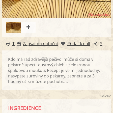
Tisk
Zapsat do nutričního diáře
Přidat k oblíbeným
Sdílet
Kdo má rád zdravější pečivo, může si doma v
pekárně upéct toustový chléb s celozrnnou
špaldovou moukou. Recept je velmi jednoduchý,
nasypete suroviny do pekárny, zapnete a za 3
hodiny už si můžete pochutnat.
REKLAMA
INGREDIENCE