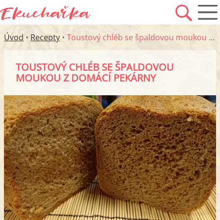
Úvod
•
Recepty
•
Toustový chléb se špaldovou moukou z domácí pekárny
TOUSTOVÝ CHLÉB SE ŠPALDOVOU
MOUKOU Z DOMÁCÍ PEKÁRNY