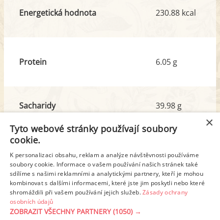
Energetická hodnota
230.88 kcal
Protein
6.05 g
Sacharidy
39.98 g
z toho cukr
4.41 g
×
Tyto webové stránky používají soubory
cookie.
Tuk
4.75 g
K personalizaci obsahu, reklam a analýze návštěvnosti používáme
z toho nas. mastné kyseliny
3.51 g
soubory cookie. Informace o vašem používání našich stránek také
sdílíme s našimi reklamními a analytickými partnery, kteří je mohou
kombinovat s dalšími informacemi, které jste jim poskytli nebo které
shromáždili při vašem používání jejich služeb.
Zásady ochrany
Detailní rozpis
osobních údajů
ZOBRAZIT VŠECHNY PARTNERY
(1050) →
REKLAMA