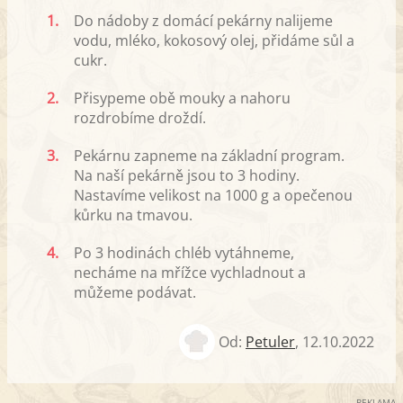
1.
Do nádoby z domácí pekárny nalijeme
vodu, mléko, kokosový olej, přidáme sůl a
cukr.
2.
Přisypeme obě mouky a nahoru
rozdrobíme droždí.
3.
Pekárnu zapneme na základní program.
Na naší pekárně jsou to 3 hodiny.
Nastavíme velikost na 1000 g a opečenou
kůrku na tmavou.
4.
Po 3 hodinách chléb vytáhneme,
necháme na mřížce vychladnout a
můžeme podávat.
Od:
Petuler
,
12.10.2022
REKLAMA