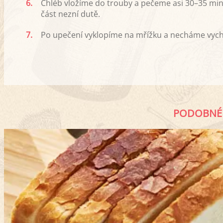
6.
Chléb vložíme do trouby a pečeme asi 30–35 min
část nezní dutě.
7.
Po upečení vyklopíme na mřížku a necháme vychl
PODOBNÉ 