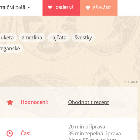
TRIČNÍ DIÁŘ
OBLÍBENÉ
PŘIHLÁSIT
cuketa
zmrzlina
rajčata
švestky
veganské
REKLAMA
Hodnocení:
Ohodnotit recept
20 min příprava
Čas:
35 min tepelná úprava