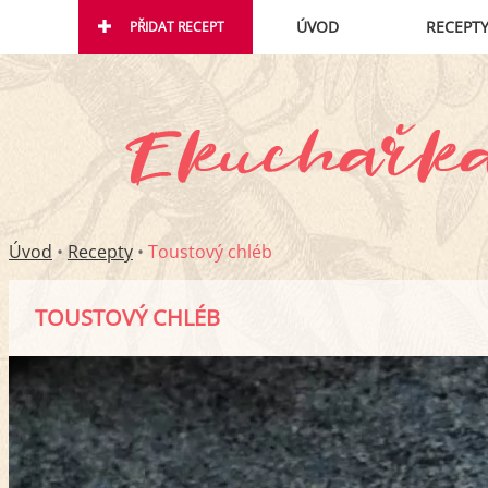
ÚVOD
RECEPT
PŘIDAT RECEPT
Úvod
•
Recepty
•
Toustový chléb
TOUSTOVÝ CHLÉB