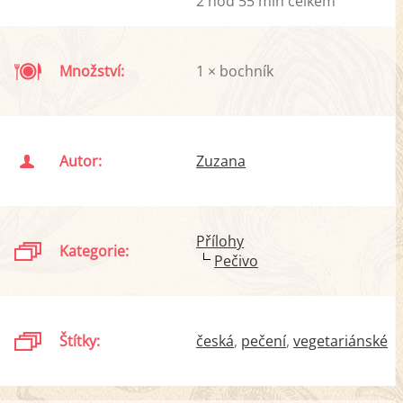
2 hod 55 min celkem
Množství:
1 × bochník
Autor:
Zuzana
Přílohy
Kategorie:
Pečivo
Štítky:
česká
pečení
vegetariánské