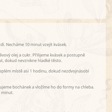
í. Necháme 10 minut vzejít kvásek.
vový olej a cukr. Přilijeme kvásek a postupně
t, dokud nevznikne hladké těsto.
eplém místě asi 1 hodinu, dokud nezdvojnásobí
ujeme bochánek a vložíme ho do formy na chleba.
 minut.