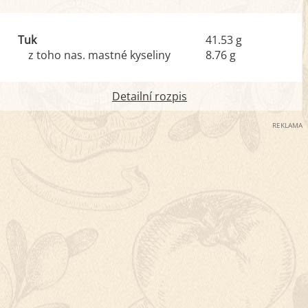
Tuk
41.53 g
z toho nas. mastné kyseliny
8.76 g
Detailní rozpis
REKLAMA