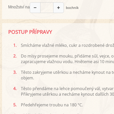
Množství na
−
+
bochník
POSTUP PŘÍPRAVY
1.
Smícháme vlažné mléko, cukr a rozdrobené drožd
2.
Do mísy prosejeme mouku, přidáme sůl, vejce, oli
zapracujeme vlažnou vodu. Hněteme asi 10 minu
3.
Těsto zakryjeme utěrkou a necháme kynout na t
objem.
4.
Těsto přendáme na lehce pomoučený vál, vytvar
Přikryjeme utěrkou a necháme kynout dalších 30
5.
Předehřejeme troubu na 180 °C.