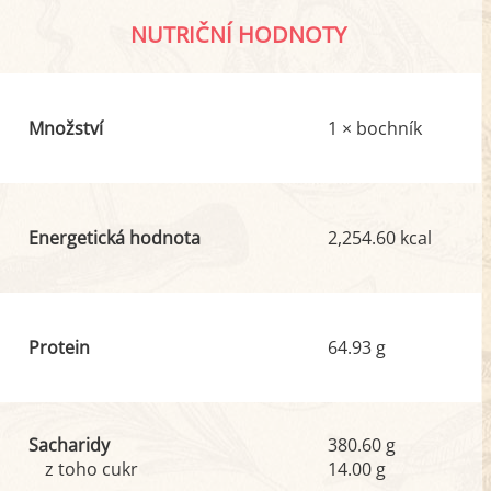
NUTRIČNÍ HODNOTY
Množství
1 × bochník
Energetická hodnota
2,254.60 kcal
Protein
64.93 g
Sacharidy
380.60 g
z toho cukr
14.00 g