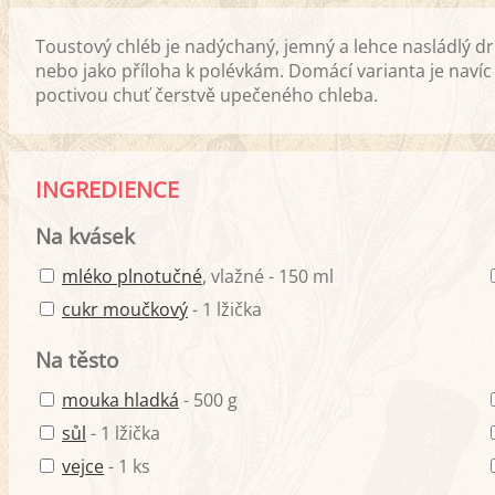
Toustový chléb je nadýchaný, jemný a lehce nasládlý dr
nebo jako příloha k polévkám. Domácí varianta je navíc
poctivou chuť čerstvě upečeného chleba.
INGREDIENCE
Na kvásek
mléko plnotučné
, vlažné - 150 ml
cukr moučkový
- 1 lžička
Na těsto
mouka hladká
- 500 g
sůl
- 1 lžička
vejce
- 1 ks