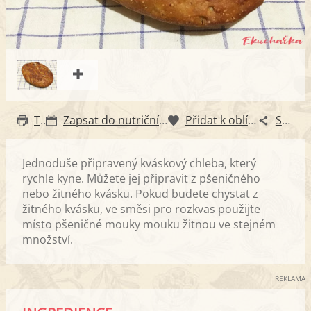
Tisk
Zapsat do nutričního diáře
Přidat k oblíbeným
Sdílet
Jednoduše připravený kváskový chleba, který
rychle kyne. Můžete jej připravit z pšeničného
nebo žitného kvásku. Pokud budete chystat z
žitného kvásku, ve směsi pro rozkvas použijte
místo pšeničné mouky mouku žitnou ve stejném
množství.
REKLAMA