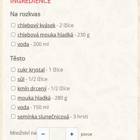
INGREDIENCE
Na rozkvas
chlebový kvásek
- 2 lžíce
chlebová mouka hladká
- 230 g
voda
- 200 ml
Těsto
cukr krystal
- 1 lžíce
sůl
- 1/2 lžíce
kmín drcený
- 1/2 lžíce
mouka hladká
- 280 g
voda
- 150 ml
semínka slunečnicová
- 3 hrsti
Množství na
−
+
porce