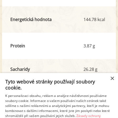
Energetická hodnota
144.78 kcal
Protein
3.87 g
Sacharidy
26.28 g
z toho cukr
1.93 g
×
Tyto webové stránky používají soubory
cookie.
Tuk
1.93 g
K personalizaci obsahu, reklam a analýze návštěvnosti používáme
z toho nas. mastné kyseliny
0.20 g
soubory cookie. Informace o vašem používání našich stránek také
sdílíme s našimi reklamními a analytickými partnery, kteří je mohou
kombinovat s dalšími informacemi, které jste jim poskytli nebo které
shromáždili při vašem používání jejich služeb.
Zásady ochrany
Detailní rozpis