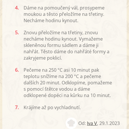
4.
Dáme na pomoučený vál, prosypeme
moukou a těsto přeložíme na třetiny.
Necháme hodinu kynout.
5.
Znovu přeložíme na třetiny, znovu
necháme hodinu kynout. Vymažeme
skleněnou formu sádlem a dáme ji
nahřát. Těsto dáme do nahřáté formy a
zakryjeme poklicí.
6.
Pečeme na 250 °C asi 10 minut pak
teplotu snížíme na 200 °C a pečeme
dalších 20 minut. Odklopíme, pomažeme
s pomocí štětce vodou a dáme
odklopené dopéci na kůrku na 10 minut.
7.
Krájíme až po vychladnutí.
Od:
Iva V
,
29.1.2023