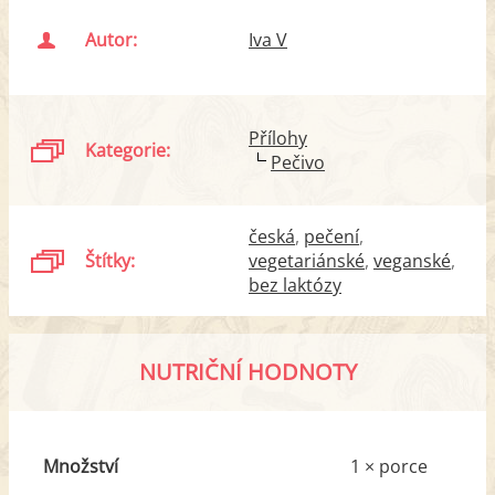
Autor:
Iva V
Přílohy
Kategorie:
Pečivo
česká
pečení
Štítky:
vegetariánské
veganské
bez laktózy
NUTRIČNÍ HODNOTY
Množství
1 × porce