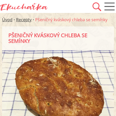
Úvod
•
Recepty
•
Pšeničný kváskový chleba se semínky
PŠENIČNÝ KVÁSKOVÝ CHLEBA SE
SEMÍNKY