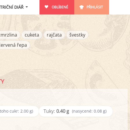
TRIČNÍ DIÁŘ
OBLÍBENÉ
PŘIHLÁSIT
zmrzlina
cuketa
rajčata
švestky
červená řepa
TY
Tuky:
0.40 g
 toho cukr: 2.00 g)
(nasycené: 0.08 g)