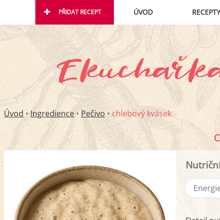
ÚVOD
RECEPT
PŘIDAT RECEPT
Úvod
•
Ingredience
•
Pečivo
•
chlebový kvásek
C
Nutričn
Energie