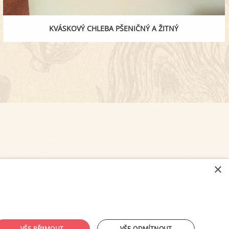
KVÁSKOVÝ CHLEBA PŠENIČNÝ A ŽITNÝ
×
NASTAVENÍ COOKIES
VŠE PŘIJMOUT
VŠE ODMÍTNOUT