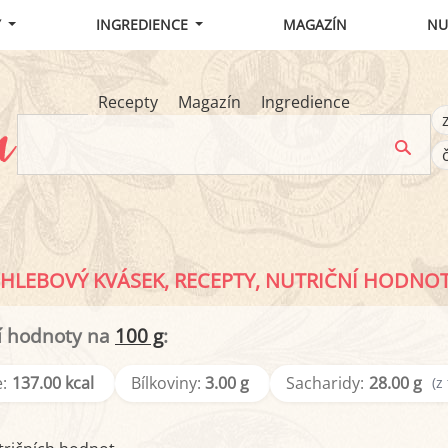
Y
INGREDIENCE
MAGAZÍN
NU
Recepty
Magazín
Ingredience
HLEBOVÝ KVÁSEK, RECEPTY, NUTRIČNÍ HODNO
í hodnoty na
100 g
:
:
137.00 kcal
Bílkoviny:
3.00 g
Sacharidy:
28.00 g
(z