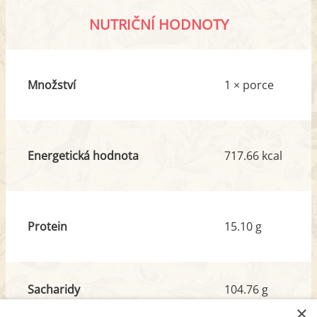
NUTRIČNÍ HODNOTY
Množství
1 × porce
Energetická hodnota
717.66 kcal
Protein
15.10 g
Sacharidy
104.76 g
z toho cukr
10.09 g
×