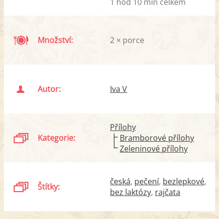
1 hod 10 min celkem
Množství:
2 × porce
Autor:
Iva V
Přílohy
Kategorie:
Bramborové přílohy
Zeleninové přílohy
česká
pečení
bezlepkové
Štítky:
bez laktózy
rajčata