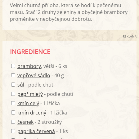
Velmi chutná příloha, která se hodí k pečenému
masu. Stačí 2 druhy zeleniny a obyčejné brambory
proměníte v neobyčejnou dobrotu.
REKLAMA
INGREDIENCE
brambory
, větší - 6 ks
vepřové sádlo
- 40 g
sůl
- podle chuti
pepř mletý
- podle chuti
kmín celý
- 1 lžička
kmín drcený
- 1 lžička
česnek
- 2 stroužky
paprika červená
- 1 ks