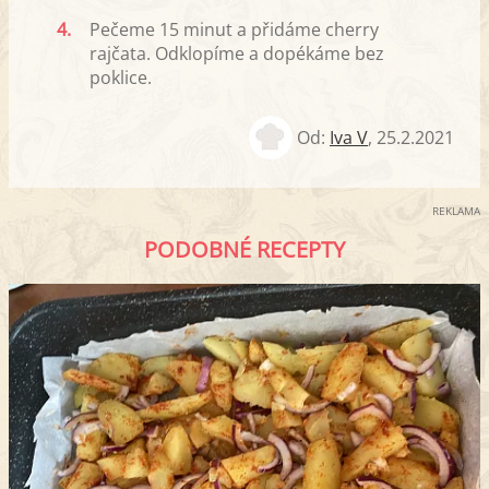
4.
Pečeme 15 minut a přidáme cherry
rajčata. Odklopíme a dopékáme bez
poklice.
Od:
Iva V
,
25.2.2021
REKLAMA
PODOBNÉ RECEPTY