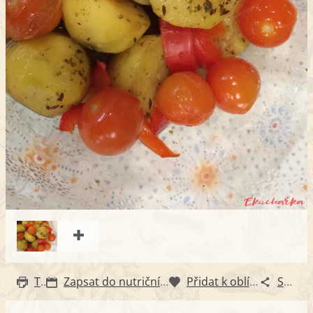
Tisk
Zapsat do nutričního diáře
Přidat k oblíbeným
Sdílet