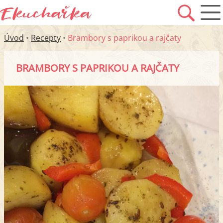
Úvod
•
Recepty
•
Brambory s paprikou a rajčaty
BRAMBORY S PAPRIKOU A RAJČATY