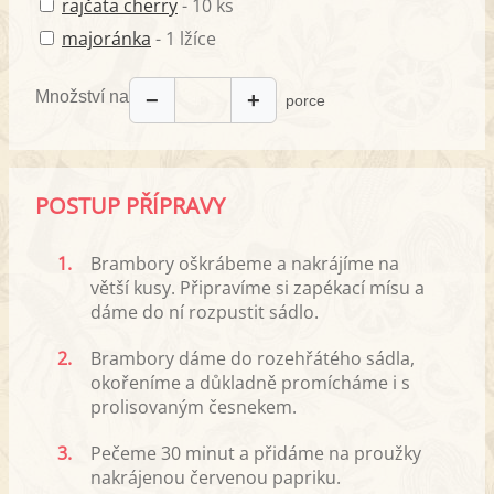
rajčata cherry
- 10 ks
majoránka
- 1 lžíce
Množství na
−
+
porce
POSTUP PŘÍPRAVY
1.
Brambory oškrábeme a nakrájíme na
větší kusy. Připravíme si zapékací mísu a
dáme do ní rozpustit sádlo.
2.
Brambory dáme do rozehřátého sádla,
okořeníme a důkladně promícháme i s
prolisovaným česnekem.
3.
Pečeme 30 minut a přidáme na proužky
nakrájenou červenou papriku.