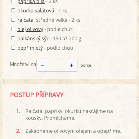
paprika bílá
- 2 ks
okurka salátová
- 1 ks
rajčata
, středně velká - 2 ks
olej olivový
- podle chuti
balkánský sýr
- 150 až 200 g
pepř mletý
- podle chuti
Množství na
−
+
porce
POSTUP PŘÍPRAVY
1.
Rajčata, papriky, okurku nakrájíme na
kousky. Promícháme.
2.
Zakápneme olivovým olejem a opepříme.