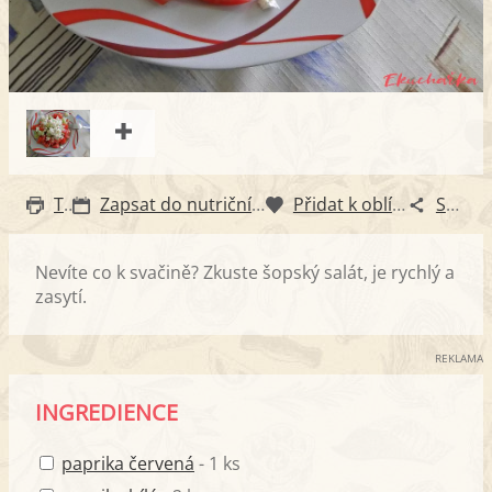
Tisk
Zapsat do nutričního diáře
Přidat k oblíbeným
Sdílet
Nevíte co k svačině? Zkuste šopský salát, je rychlý a
zasytí.
REKLAMA
INGREDIENCE
paprika červená
- 1 ks