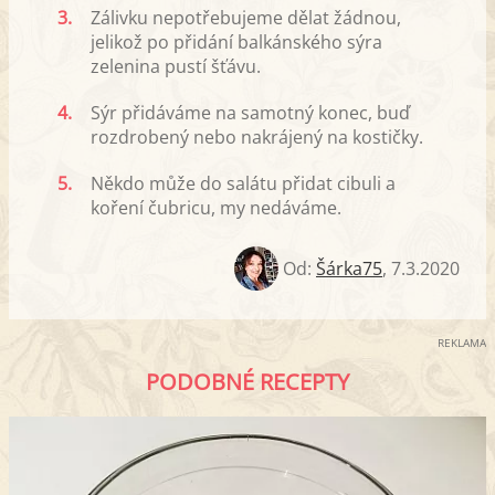
3.
Zálivku nepotřebujeme dělat žádnou,
jelikož po přidání balkánského sýra
zelenina pustí šťávu.
4.
Sýr přidáváme na samotný konec, buď
rozdrobený nebo nakrájený na kostičky.
5.
Někdo může do salátu přidat cibuli a
koření čubricu, my nedáváme.
Od:
Šárka75
,
7.3.2020
REKLAMA
PODOBNÉ RECEPTY