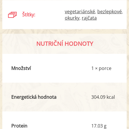
vegetariánské
bezlepkové
Štítky:
okurky
rajčata
NUTRIČNÍ HODNOTY
Množství
1 × porce
Energetická hodnota
304.09 kcal
Protein
17.03 g