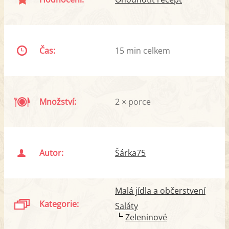
Čas:
15 min celkem
Množství:
2 × porce
Autor:
Šárka75
Malá jídla a občerstvení
Kategorie:
Saláty
Zeleninové