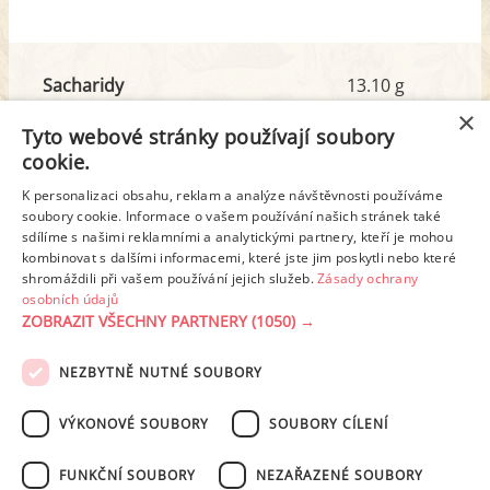
Sacharidy
13.10 g
z toho cukr
13.05 g
×
Tyto webové stránky používají soubory
cookie.
Tuk
19.01 g
K personalizaci obsahu, reklam a analýze návštěvnosti používáme
soubory cookie. Informace o vašem používání našich stránek také
z toho nas. mastné kyseliny
11.69 g
sdílíme s našimi reklamními a analytickými partnery, kteří je mohou
kombinovat s dalšími informacemi, které jste jim poskytli nebo které
shromáždili při vašem používání jejich služeb.
Zásady ochrany
Detailní rozpis
osobních údajů
ZOBRAZIT VŠECHNY PARTNERY
(1050) →
REKLAMA
NEZBYTNĚ NUTNÉ SOUBORY
PODMÍNKY UŽITÍ
ZÁSADY OCHRANY OSOBNÍCH ÚDAJŮ
KONTAKT
VÝKONOVÉ SOUBORY
SOUBORY CÍLENÍ
NASTAVENÍ COOKIES
FUNKČNÍ SOUBORY
NEZAŘAZENÉ SOUBORY