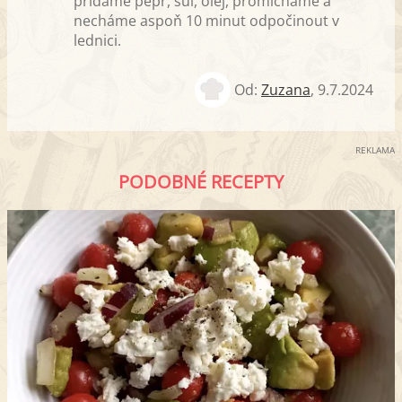
přidáme pepř, sůl, olej, promícháme a
necháme aspoň 10 minut odpočinout v
lednici.
Od:
Zuzana
,
9.7.2024
REKLAMA
PODOBNÉ RECEPTY