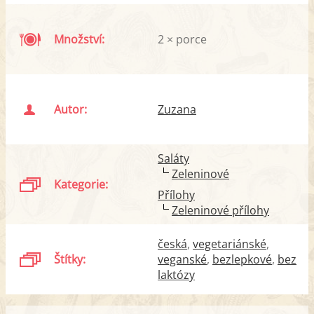
Množství:
2 × porce
Autor:
Zuzana
Saláty
Zeleninové
Kategorie:
Přílohy
Zeleninové přílohy
česká
vegetariánské
Štítky:
veganské
bezlepkové
bez
laktózy