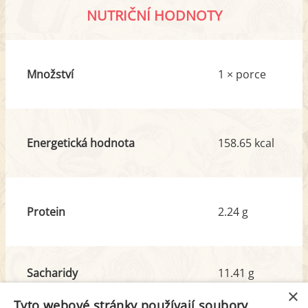
NUTRIČNÍ HODNOTY
Množství
1 × porce
Energetická hodnota
158.65 kcal
Protein
2.24 g
Sacharidy
11.41 g
z toho cukr
3.48 g
×
Tyto webové stránky používají soubory