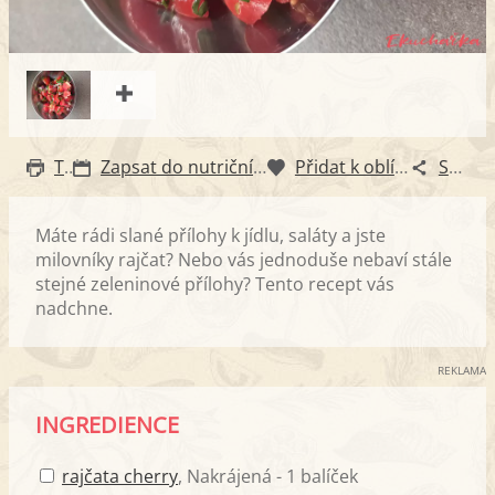
Tisk
Zapsat do nutričního diáře
Přidat k oblíbeným
Sdílet
Máte rádi slané přílohy k jídlu, saláty a jste
milovníky rajčat? Nebo vás jednoduše nebaví stále
stejné zeleninové přílohy? Tento recept vás
nadchne.
REKLAMA
INGREDIENCE
rajčata cherry
, Nakrájená - 1 balíček