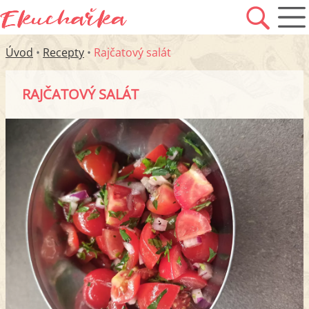
Úvod
•
Recepty
•
Rajčatový salát
RAJČATOVÝ SALÁT