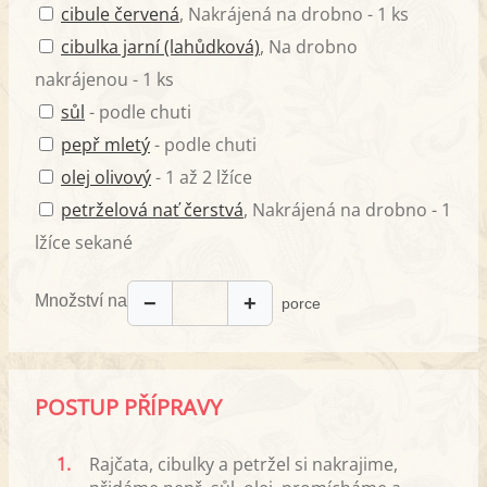
cibule červená
, Nakrájená na drobno - 1 ks
cibulka jarní (lahůdková)
, Na drobno
nakrájenou - 1 ks
sůl
- podle chuti
pepř mletý
- podle chuti
olej olivový
- 1 až 2 lžíce
petrželová nať čerstvá
, Nakrájená na drobno - 1
lžíce sekané
Množství na
−
+
porce
POSTUP PŘÍPRAVY
1.
Rajčata, cibulky a petržel si nakrajime,