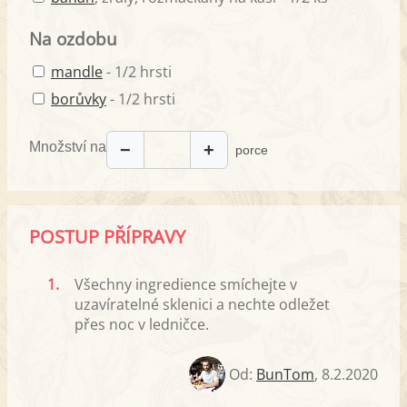
Na ozdobu
mandle
- 1/2 hrsti
borůvky
- 1/2 hrsti
Množství na
−
+
porce
POSTUP PŘÍPRAVY
1.
Všechny ingredience smíchejte v
uzavíratelné sklenici a nechte odležet
přes noc v ledničce.
Od:
BunTom
,
8.2.2020