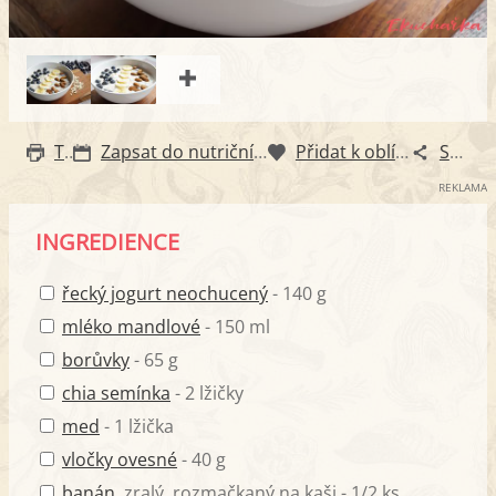
Tisk
Zapsat do nutričního diáře
Přidat k oblíbeným
Sdílet
REKLAMA
INGREDIENCE
řecký jogurt neochucený
- 140 g
mléko mandlové
- 150 ml
borůvky
- 65 g
chia semínka
- 2 lžičky
med
- 1 lžička
vločky ovesné
- 40 g
banán
, zralý, rozmačkaný na kaši - 1/2 ks