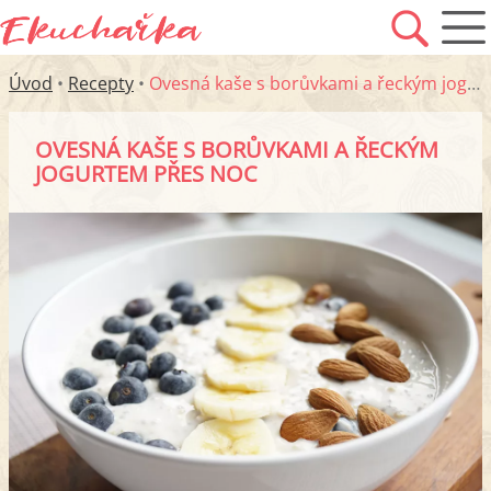
Úvod
•
Recepty
•
Ovesná kaše s borůvkami a řeckým jogurtem přes noc
OVESNÁ KAŠE S BORŮVKAMI A ŘECKÝM
JOGURTEM PŘES NOC