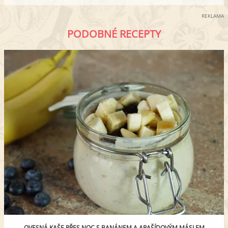
REKLAMA
PODOBNÉ RECEPTY
OVESNÁ KAŠE PŘES NOC S BANÁNEM A ARAŠÍDOVÝM MÁSLEM