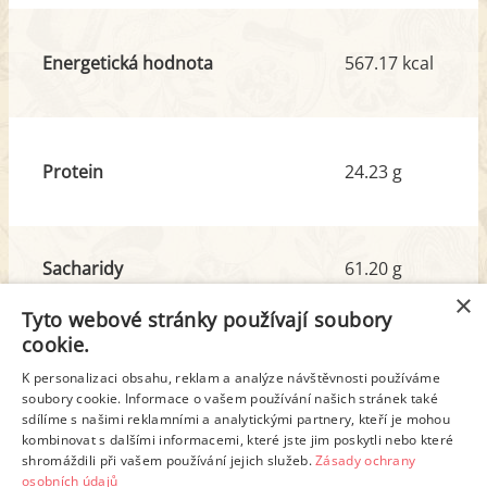
Energetická hodnota
567.17 kcal
Protein
24.23 g
Sacharidy
61.20 g
z toho cukr
29.70 g
×
Tyto webové stránky používají soubory
cookie.
Tuk
21.40 g
K personalizaci obsahu, reklam a analýze návštěvnosti používáme
z toho nas. mastné kyseliny
4.83 g
soubory cookie. Informace o vašem používání našich stránek také
sdílíme s našimi reklamními a analytickými partnery, kteří je mohou
kombinovat s dalšími informacemi, které jste jim poskytli nebo které
shromáždili při vašem používání jejich služeb.
Zásady ochrany
Detailní rozpis
osobních údajů