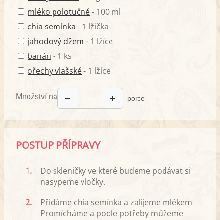
mléko polotučné
- 100 ml
chia semínka
- 1 lžička
jahodový džem
- 1 lžíce
banán
- 1 ks
ořechy vlašské
- 1 lžíce
Množství na
−
+
porce
POSTUP PŘÍPRAVY
1.
Do skleničky ve které budeme podávat si
nasypeme vločky.
2.
Přidáme chia semínka a zalijeme mlékem.
Promícháme a podle potřeby můžeme