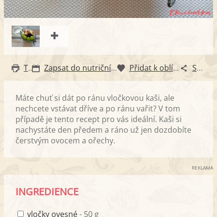
Tisk
Zapsat do nutričního diáře
Přidat k oblíbeným
Sdílet
Máte chuť si dát po ránu vločkovou kaši, ale
nechcete vstávat dříve a po ránu vařit? V tom
případě je tento recept pro vás ideální. Kaši si
nachystáte den předem a ráno už jen dozdobíte
čerstvým ovocem a ořechy.
REKLAMA
INGREDIENCE
vločky ovesné
- 50 g