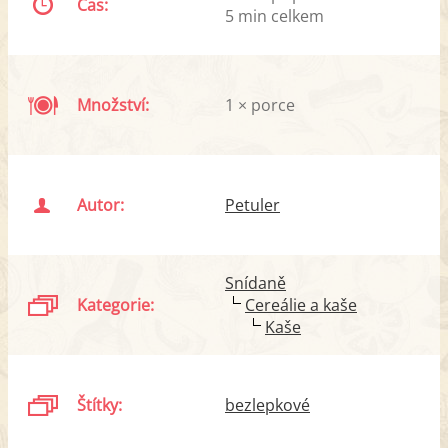
Čas:
5 min celkem
Množství:
1 × porce
Autor:
Petuler
Snídaně
Kategorie:
Cereálie a kaše
Kaše
Štítky:
bezlepkové