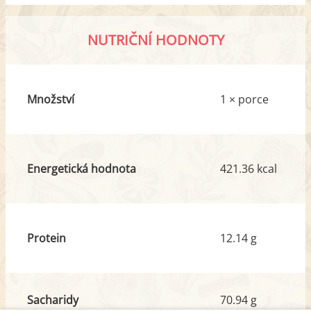
NUTRIČNÍ HODNOTY
Množství
1 × porce
Energetická hodnota
421.36 kcal
Protein
12.14 g
Sacharidy
70.94 g