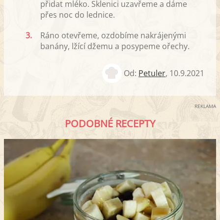
přidat mléko. Sklenici uzavřeme a dáme
přes noc do lednice.
3.
Ráno otevřeme, ozdobíme nakrájenými
banány, lžící džemu a posypeme ořechy.
Od:
Petuler
,
10.9.2021
REKLAMA
PODOBNÉ RECEPTY