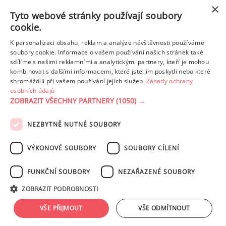
z toho cukr
31.83 g
×
Tyto webové stránky používají soubory
cookie.
Tuk
7.34 g
K personalizaci obsahu, reklam a analýze návštěvnosti používáme
z toho nas. mastné kyseliny
1.88 g
soubory cookie. Informace o vašem používání našich stránek také
sdílíme s našimi reklamními a analytickými partnery, kteří je mohou
kombinovat s dalšími informacemi, které jste jim poskytli nebo které
shromáždili při vašem používání jejich služeb.
Zásady ochrany
Detailní rozpis
osobních údajů
ZOBRAZIT VŠECHNY PARTNERY
(1050) →
REKLAMA
NEZBYTNĚ NUTNÉ SOUBORY
PODMÍNKY UŽITÍ
ZÁSADY OCHRANY OSOBNÍCH ÚDAJŮ
KONTAKT
VÝKONOVÉ SOUBORY
SOUBORY CÍLENÍ
NASTAVENÍ COOKIES
FUNKČNÍ SOUBORY
NEZAŘAZENÉ SOUBORY
© 2003-2026 ekucharka.cz
, ISSN 2694-6866, jakékoli veřejné šíření obsahu
ZOBRAZIT PODROBNOSTI
tohoto serveru je bez písemného souhlasu provozovatele zakázáno.
Design: Eva Roverová
VŠE PŘIJMOUT
VŠE ODMÍTNOUT