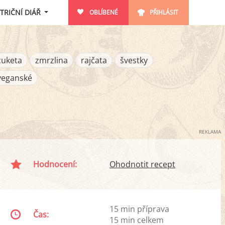
TRIČNÍ DIÁŘ
OBLÍBENÉ
PŘIHLÁSIT
cuketa
zmrzlina
rajčata
švestky
veganské
REKLAMA
Hodnocení:
Ohodnotit recept
15 min příprava
Čas:
15 min celkem