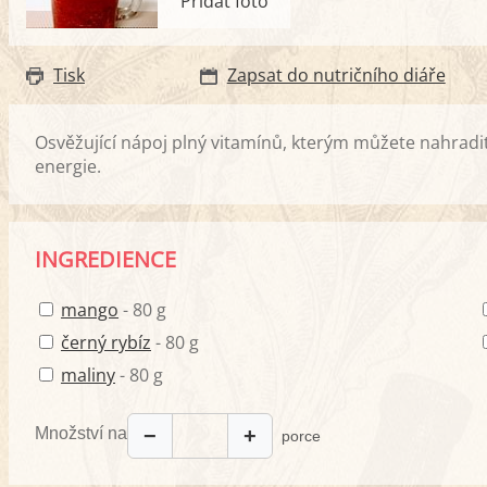
Přidat foto
Tisk
Zapsat do nutričního diáře
Osvěžující nápoj plný vitamínů, kterým můžete nahradit 
energie.
INGREDIENCE
mango
- 80 g
černý rybíz
- 80 g
maliny
- 80 g
Množství na
−
+
porce