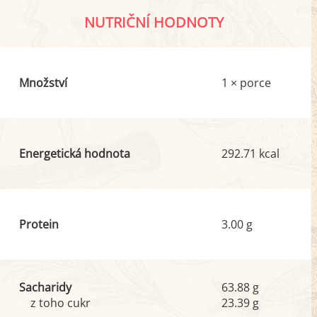
NUTRIČNÍ HODNOTY
Množství
1 × porce
Energetická hodnota
292.71 kcal
Protein
3.00 g
Sacharidy
63.88 g
z toho cukr
23.39 g