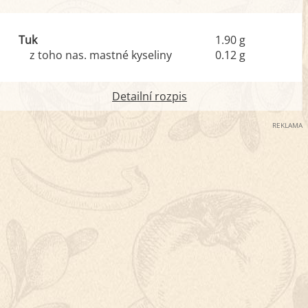
Tuk
1.90 g
z toho nas. mastné kyseliny
0.12 g
Detailní rozpis
REKLAMA