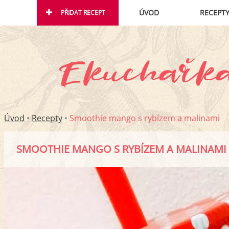
ÚVOD
RECEPT
PŘIDAT RECEPT
Úvod
•
Recepty
•
Smoothie mango s rybízem a malinami
SMOOTHIE MANGO S RYBÍZEM A MALINAMI