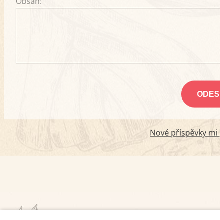
Obsah:
Nové příspěvky mi p