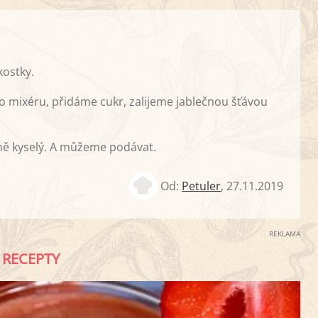
kostky.
 mixéru, přidáme cukr, zalijeme jablečnou šťávou
dně kyselý. A můžeme podávat.
Od:
Petuler
,
27.11.2019
REKLAMA
RECEPTY